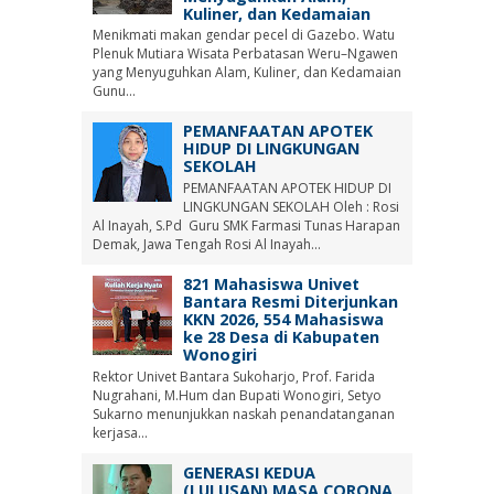
Kuliner, dan Kedamaian
Menikmati makan gendar pecel di Gazebo. Watu
Plenuk Mutiara Wisata Perbatasan Weru–Ngawen
yang Menyuguhkan Alam, Kuliner, dan Kedamaian
Gunu...
PEMANFAATAN APOTEK
HIDUP DI LINGKUNGAN
SEKOLAH
PEMANFAATAN APOTEK HIDUP DI
LINGKUNGAN SEKOLAH Oleh : Rosi
Al Inayah, S.Pd Guru SMK Farmasi Tunas Harapan
Demak, Jawa Tengah Rosi Al Inayah...
821 Mahasiswa Univet
Bantara Resmi Diterjunkan
KKN 2026, 554 Mahasiswa
ke 28 Desa di Kabupaten
Wonogiri
Rektor Univet Bantara Sukoharjo, Prof. Farida
Nugrahani, M.Hum dan Bupati Wonogiri, Setyo
Sukarno menunjukkan naskah penandatanganan
kerjasa...
GENERASI KEDUA
(LULUSAN) MASA CORONA