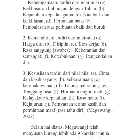
1. Keberagamaan; terdiri dari nilai-nilai (a).
Kekhususan hubungan dengan Tuhan; (b).
Kepatuhan kepada agama; (c). Niat baik dan
keikhlasan; (d). Perbuatan baik; (e).
Pembalasan atas perbuatan baik dan buruk.
2. Kemandirian; terdiri dari nilai-nilai (a).
Harga diri; (b). Disiplin; (c). Etos kerja; (d).
Rasa tanggung jawab; (e). Keberanian dan
semangat; (f). Keterbukaan; (g). Pengendalian
diri.
3. Kesusilaan terdiri dari nilai-nilai (a). Cinta
dan kasih sayang; (b). kebersamaan; (c).
kesetiakawanan; (d). Tolong-menolong; (e).
Tenggang rasa; (f). Hormat menghormati; (g).
Kelayakan/ kepatuhan; (h). Rasa malu; (i).
Kejujuran; (j). Pernyataan terima kasih dan
permintaan maaf (rasa tahu diri). (Megawangi,
2007)
Selain hal diatas, Megawangi telah
menyusun kurang lebih ada 9 karakter mulia