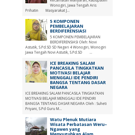
Kecamatan Manyaran, Kabupaten
Wonogiri, Jawa Tengah Aris
Prihatin Masyarakat J...
5 KOMPONEN
PEMBELAJARAN
BERDIFERENSIASI
5 KOMPONEN PEMBELAJARAN
BERDIFERENSIASI Oleh: Novi
Astutik, S.Pd.SD SD Negeri 4 Wonogiri, Wonogiri
Jawa Tengah Novi Astutik, S.Pd.SD ...
ICE BREAKING SALAM
PANCASILA TINGKATKAN
MOTIVASI BELAJAR
MENGGALI IDE PENDIRI
BANGSA TENTANG DASAR
NEGARA
ICE BREAKING SALAM PANCASILA TINGKATKAN
MOTIVASI BELAJAR MENGGALI IDE PENDIRI
BANGSA TENTANG DASAR NEGARA Oleh : Suheti
Priyani, S.Pd Guru M...
Watu Plenuk Mutiara
Wisata Perbatasan Weru–
Ngawen yang
Menyuguhkan Alam,