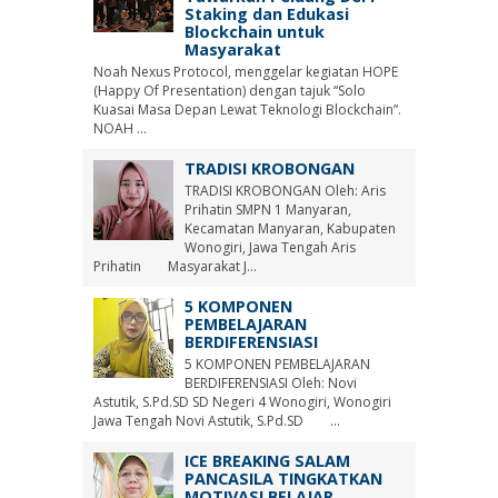
Staking dan Edukasi
Blockchain untuk
Masyarakat
Noah Nexus Protocol, menggelar kegiatan HOPE
(Happy Of Presentation) dengan tajuk “Solo
Kuasai Masa Depan Lewat Teknologi Blockchain”.
NOAH ...
TRADISI KROBONGAN
TRADISI KROBONGAN Oleh: Aris
Prihatin SMPN 1 Manyaran,
Kecamatan Manyaran, Kabupaten
Wonogiri, Jawa Tengah Aris
Prihatin Masyarakat J...
5 KOMPONEN
PEMBELAJARAN
BERDIFERENSIASI
5 KOMPONEN PEMBELAJARAN
BERDIFERENSIASI Oleh: Novi
Astutik, S.Pd.SD SD Negeri 4 Wonogiri, Wonogiri
Jawa Tengah Novi Astutik, S.Pd.SD ...
ICE BREAKING SALAM
PANCASILA TINGKATKAN
MOTIVASI BELAJAR