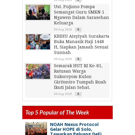
Ust. Pujiono Pompa
Semangat Guru SMKN 1
Ngawen Dalam Sarasehan
Keluarga
09 Aug 2026
0
KBIHU Aisyiyah Surakarta
Buka Manasik Haji 1448
H, Siapkan Jamaah Sesuai
Sunnah
09 Aug 2026
0
Semarak HUT RI Ke-81,
Ratusan Warga
Sukoroyom Kulon
Giritontro Tumpah Ruah
Ikuti Jalan Sehat.
09 Aug 2026
0
Top 5 Popular of The Week
NOAH Nexus Protocol
Gelar HOPE di Solo,
Tawarkan Peluang DeFi