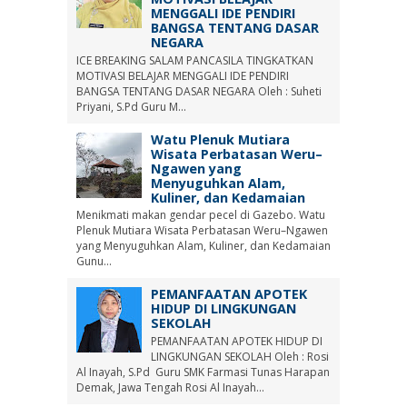
MENGGALI IDE PENDIRI
BANGSA TENTANG DASAR
NEGARA
ICE BREAKING SALAM PANCASILA TINGKATKAN
MOTIVASI BELAJAR MENGGALI IDE PENDIRI
BANGSA TENTANG DASAR NEGARA Oleh : Suheti
Priyani, S.Pd Guru M...
Watu Plenuk Mutiara
Wisata Perbatasan Weru–
Ngawen yang
Menyuguhkan Alam,
Kuliner, dan Kedamaian
Menikmati makan gendar pecel di Gazebo. Watu
Plenuk Mutiara Wisata Perbatasan Weru–Ngawen
yang Menyuguhkan Alam, Kuliner, dan Kedamaian
Gunu...
PEMANFAATAN APOTEK
HIDUP DI LINGKUNGAN
SEKOLAH
PEMANFAATAN APOTEK HIDUP DI
LINGKUNGAN SEKOLAH Oleh : Rosi
Al Inayah, S.Pd Guru SMK Farmasi Tunas Harapan
Demak, Jawa Tengah Rosi Al Inayah...