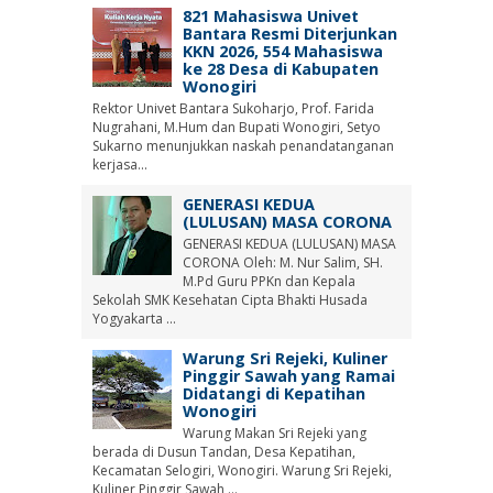
821 Mahasiswa Univet
Bantara Resmi Diterjunkan
KKN 2026, 554 Mahasiswa
ke 28 Desa di Kabupaten
Wonogiri
Rektor Univet Bantara Sukoharjo, Prof. Farida
Nugrahani, M.Hum dan Bupati Wonogiri, Setyo
Sukarno menunjukkan naskah penandatanganan
kerjasa...
GENERASI KEDUA
(LULUSAN) MASA CORONA
GENERASI KEDUA (LULUSAN) MASA
CORONA Oleh: M. Nur Salim, SH.
M.Pd Guru PPKn dan Kepala
Sekolah SMK Kesehatan Cipta Bhakti Husada
Yogyakarta ...
Warung Sri Rejeki, Kuliner
Pinggir Sawah yang Ramai
Didatangi di Kepatihan
Wonogiri
Warung Makan Sri Rejeki yang
berada di Dusun Tandan, Desa Kepatihan,
Kecamatan Selogiri, Wonogiri. Warung Sri Rejeki,
Kuliner Pinggir Sawah ...