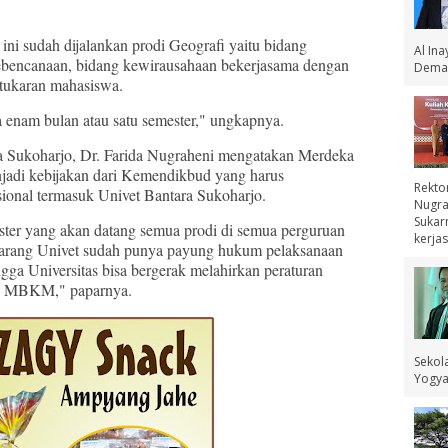
 ini sudah dijalankan prodi Geografi yaitu bidang
Al In
encanaan, bidang kewirausahaan bekerjasama dengan
Demak
rtukaran mahasiswa.
a enam bulan atau satu semester," ungkapnya.
ra Sukoharjo, Dr. Farida Nugraheni mengatakan Merdeka
di kebijakan dari Kemendikbud yang harus
Rekto
sional termasuk Univet Bantara Sukoharjo.
Nugra
Sukar
ester yang akan datang semua prodi di semua perguruan
kerjas
arang Univet sudah punya payung hukum pelaksanaan
ga Universitas bisa bergerak melahirkan peraturan
asi MBKM," paparnya.
Sekol
Yogyak