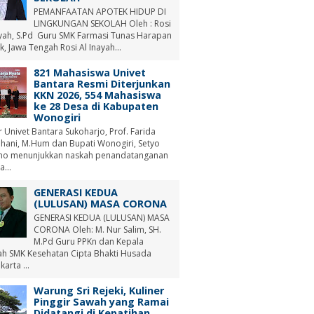
PEMANFAATAN APOTEK HIDUP DI
LINGKUNGAN SEKOLAH Oleh : Rosi
ayah, S.Pd Guru SMK Farmasi Tunas Harapan
, Jawa Tengah Rosi Al Inayah...
821 Mahasiswa Univet
Bantara Resmi Diterjunkan
KKN 2026, 554 Mahasiswa
ke 28 Desa di Kabupaten
Wonogiri
r Univet Bantara Sukoharjo, Prof. Farida
hani, M.Hum dan Bupati Wonogiri, Setyo
no menunjukkan naskah penandatanganan
a...
GENERASI KEDUA
(LULUSAN) MASA CORONA
GENERASI KEDUA (LULUSAN) MASA
CORONA Oleh: M. Nur Salim, SH.
M.Pd Guru PPKn dan Kepala
ah SMK Kesehatan Cipta Bhakti Husada
arta ...
Warung Sri Rejeki, Kuliner
Pinggir Sawah yang Ramai
Didatangi di Kepatihan