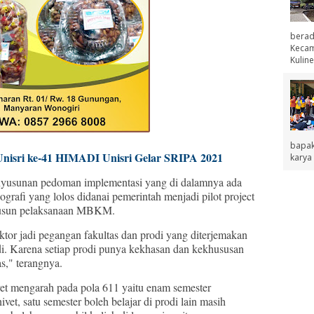
berad
Kecama
Kuline
bapak
Unisri ke-41 HIMADI Unisri Gelar SRIPA 2021
karya 
nyusunan pedoman implementasi yang di dalamnya ada
ografi yang lolos didanai pemerintah menjadi pilot project
nyusun pelaksanaan MBKM.
tor jadi pegangan fakultas dan prodi yang diterjemakan
i. Karena setiap prodi punya kekhasan dan kekhususan
as," terangnya.
t mengarah pada pola 611 yaitu enam semester
ivet, satu semester boleh belajar di prodi lain masih