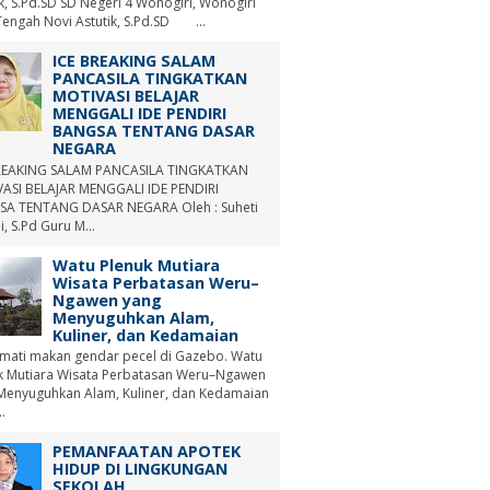
ik, S.Pd.SD SD Negeri 4 Wonogiri, Wonogiri
Tengah Novi Astutik, S.Pd.SD ...
ICE BREAKING SALAM
PANCASILA TINGKATKAN
MOTIVASI BELAJAR
MENGGALI IDE PENDIRI
BANGSA TENTANG DASAR
NEGARA
REAKING SALAM PANCASILA TINGKATKAN
ASI BELAJAR MENGGALI IDE PENDIRI
A TENTANG DASAR NEGARA Oleh : Suheti
i, S.Pd Guru M...
Watu Plenuk Mutiara
Wisata Perbatasan Weru–
Ngawen yang
Menyuguhkan Alam,
Kuliner, dan Kedamaian
mati makan gendar pecel di Gazebo. Watu
k Mutiara Wisata Perbatasan Weru–Ngawen
Menyuguhkan Alam, Kuliner, dan Kedamaian
.
PEMANFAATAN APOTEK
HIDUP DI LINGKUNGAN
SEKOLAH