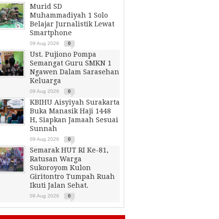
Murid SD
Muhammadiyah 1 Solo
Belajar Jurnalistik Lewat
Smartphone
09 Aug 2026
0
Ust. Pujiono Pompa
Semangat Guru SMKN 1
Ngawen Dalam Sarasehan
Keluarga
09 Aug 2026
0
KBIHU Aisyiyah Surakarta
Buka Manasik Haji 1448
H, Siapkan Jamaah Sesuai
Sunnah
09 Aug 2026
0
Semarak HUT RI Ke-81,
Ratusan Warga
Sukoroyom Kulon
Giritontro Tumpah Ruah
Ikuti Jalan Sehat.
09 Aug 2026
0