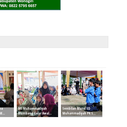
pa
MI Muhammadiyah
Sembilan Murid SD
...
Blumbang Gelar Awal...
Muhammadiyah PK S...