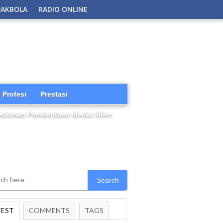
PAKBOLA
RADIO ONLINE
 Profesi
Prestasi
edoman Pemberitaan Media Siber
Search
TEST
COMMENTS
TAGS