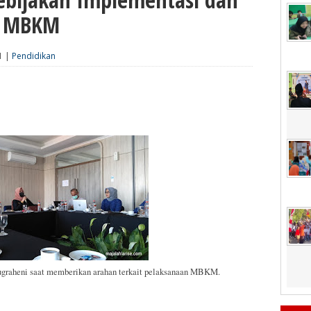
k MBKM
1 |
Pendidikan
Nugraheni saat memberikan arahan terkait pelaksanaan MBKM.