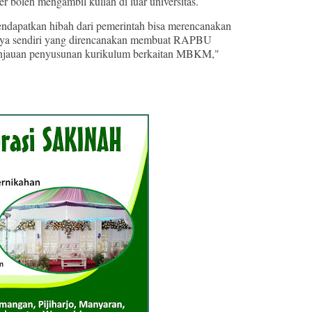
er boleh mengambil kuliah di luar universitas.
endapatkan hibah dari pemerintah bisa merencanakan
aya sendiri yang direncanakan membuat RAPBU
injauan penyusunan kurikulum berkaitan MBKM,"