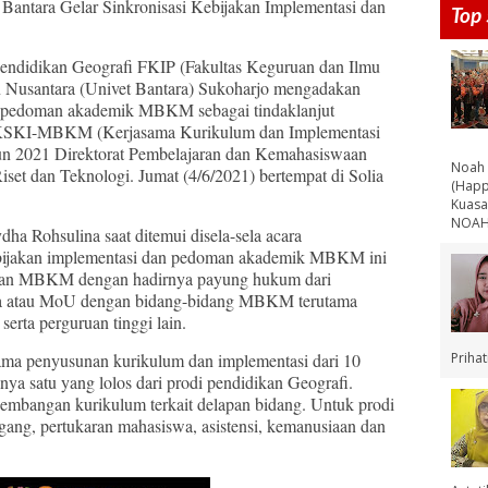
Bantara Gelar Sinkronisasi Kebijakan Implementasi dan
Top 
Pendidikan Geografi FKIP (Fakultas Keguruan dan Ilmu
n Nusantara (Univet Bantara) Sukoharjo mengadakan
an pedoman akademik MBKM sebagai tindaklanjut
n KSKI-MBKM (Kerjasama Kurikulum dan Implementasi
n 2021 Direktorat Pembelajaran dan Kemahasiswaan
Noah 
et dan Teknologi. Jumat (4/6/2021) bertempat di Solia
(Happ
Kuasa
NOAH 
ha Rohsulina saat ditemui disela-sela acara
ebijakan implementasi dan pedoman akademik MBKM ini
aan MBKM dengan hadirnya payung hukum dari
ma atau MoU dengan bidang-bidang MBKM terutama
serta perguruan tinggi lain.
Priha
ma penyusunan kurikulum dan implementasi dari 10
nya satu yang lolos dari prodi pendidikan Geografi.
embangan kurikulum terkait delapan bidang. Untuk prodi
gang, pertukaran mahasiswa, asistensi, kemanusiaan dan