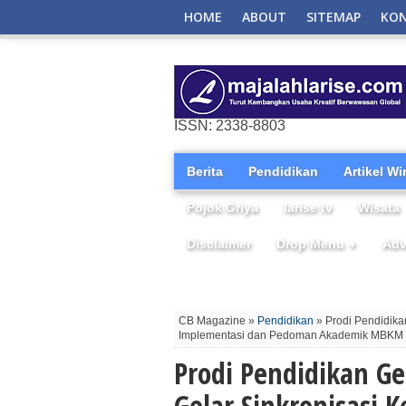
HOME
ABOUT
SITEMAP
KO
ISSN: 2338-8803
Berita
Pendidikan
Artikel W
Pojok Griya
larise tv
Wisata
Disclaimer
Drop Menu
Adv
▼
CB Magazine »
Pendidikan
» Prodi Pendidika
Implementasi dan Pedoman Akademik MBKM
Prodi Pendidikan Ge
Gelar Sinkronisasi 