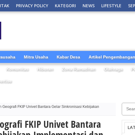
NTAK
PRIVACY POLICY
KATEGORI
NEWS
LIFESTYLE
SE
irausaha
Mitra Usaha
Kabar Desa
Artikel Pengembangan
Komunitas
Hiburan
Zona Ramadhan
Olahraga
P
ertise
n Geografi FKIP Univet Bantara Gelar Sinkronisasi Kebijakan
ografi FKIP Univet Bantara
LA
Kebijakan Implementasi dan