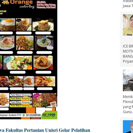
Astut
Jawa 
ICE B
MOTIV
BANGS
Priyan
Menik
Plenu
yang 
Gunu..
 Fakultas Pertanian Unisri Gelar Pelatihan