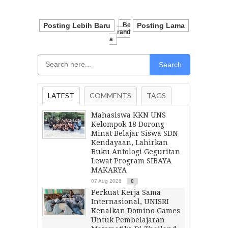
Posting Lebih Baru
Be
Posting Lama
Rand
A
Search
LATEST
COMMENTS
TAGS
Mahasiswa KKN UNS
Kelompok 18 Dorong
Minat Belajar Siswa SDN
Kendayaan, Lahirkan
Buku Antologi Geguritan
Lewat Program SIBAYA
MAKARYA
07 Aug 2026
0
Perkuat Kerja Sama
Internasional, UNISRI
Kenalkan Domino Games
Untuk Pembelajaran