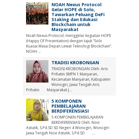
NOAH Nexus Protocol
Gelar HOPE di Solo,
Tawarkan Peluang DeFi
Staking dan Edukasi
Blockchain untuk
Masyarakat
Noah Nexus Protocol, menggelar kegiatan HOPE
(Happy Of Presentation) dengan tajuk “Solo
Kuasai Masa Depan Lewat Teknologi Blockchain”.
NOAH ...
TRADISI KROBONGAN
TRADISI KROBONGAN Oleh: Aris
Prihatin SMPN 1 Manyaran,
Kecamatan Manyaran, Kabupaten
Wonogiri, Jawa Tengah Aris
Prihatin Masyarakat J...
5 KOMPONEN
PEMBELAJARAN
BERDIFERENSIASI
5 KOMPONEN PEMBELAJARAN
BERDIFERENSIASI Oleh: Novi
Astutik, S.Pd.SD SD Negeri 4 Wonogiri, Wonogiri
Jawa Tengah Novi Astutik, S.Pd.SD ...