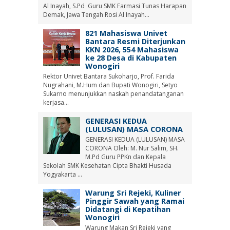
Al Inayah, S.Pd Guru SMK Farmasi Tunas Harapan
Demak, Jawa Tengah Rosi Al Inayah...
821 Mahasiswa Univet
Bantara Resmi Diterjunkan
KKN 2026, 554 Mahasiswa
ke 28 Desa di Kabupaten
Wonogiri
Rektor Univet Bantara Sukoharjo, Prof. Farida
Nugrahani, M.Hum dan Bupati Wonogiri, Setyo
Sukarno menunjukkan naskah penandatanganan
kerjasa...
GENERASI KEDUA
(LULUSAN) MASA CORONA
GENERASI KEDUA (LULUSAN) MASA
CORONA Oleh: M. Nur Salim, SH.
M.Pd Guru PPKn dan Kepala
Sekolah SMK Kesehatan Cipta Bhakti Husada
Yogyakarta ...
Warung Sri Rejeki, Kuliner
Pinggir Sawah yang Ramai
Didatangi di Kepatihan
Wonogiri
Warung Makan Sri Rejeki yang