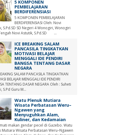
5 KOMPONEN
PEMBELAJARAN
BERDIFERENSIASI
5 KOMPONEN PEMBELAJARAN
BERDIFERENSIASI Oleh: Novi
ik, S.Pd.SD SD Negeri 4 Wonogiri, Wonogiri
Tengah Novi Astutik, S.Pd.SD ...
ICE BREAKING SALAM
PANCASILA TINGKATKAN
MOTIVASI BELAJAR
MENGGALI IDE PENDIRI
BANGSA TENTANG DASAR
NEGARA
REAKING SALAM PANCASILA TINGKATKAN
ASI BELAJAR MENGGALI IDE PENDIRI
A TENTANG DASAR NEGARA Oleh : Suheti
i, S.Pd Guru M...
Watu Plenuk Mutiara
Wisata Perbatasan Weru–
Ngawen yang
Menyuguhkan Alam,
Kuliner, dan Kedamaian
mati makan gendar pecel di Gazebo. Watu
k Mutiara Wisata Perbatasan Weru–Ngawen