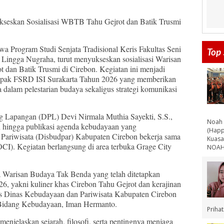
ukseskan Sosialisasi WBTB Tahu Gejrot dan Batik Trusmi
a Program Studi Senjata Tradisional Keris Fakultas Seni
Top 
Lingga Nugraha, turut menyukseskan sosialisasi Warisan
an Batik Trusmi di Cirebon. Kegiatan ini menjadi
mpak FSRD ISI Surakarta Tahun 2026 yang memberikan
alam pelestarian budaya sekaligus strategi komunikasi
Lapangan (DPL) Devi Nirmala Muthia Sayekti, S.S.,
Noah 
n hingga publikasi agenda kebudayaan yang
(Happ
Pariwisata (Disbudpar) Kabupaten Cirebon bekerja sama
Kuasa
). Kegiatan berlangsung di area terbuka Grage City
NOAH 
a Warisan Budaya Tak Benda yang telah ditetapkan
26, yakni kuliner khas Cirebon Tahu Gejrot dan kerajinan
ris Dinas Kebudayaan dan Pariwisata Kabupaten Cirebon
 Bidang Kebudayaan, Iman Hermanto.
Priha
enjelaskan sejarah, filosofi, serta pentingnya menjaga