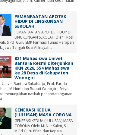
Menyuguhkan Alam, Kuliner, dan Kedamaian
.
PEMANFAATAN APOTEK
HIDUP DI LINGKUNGAN
SEKOLAH
PEMANFAATAN APOTEK HIDUP DI
LINGKUNGAN SEKOLAH Oleh : Rosi
ayah, S.Pd Guru SMK Farmasi Tunas Harapan
, Jawa Tengah Rosi Al Inayah...
821 Mahasiswa Univet
Bantara Resmi Diterjunkan
KKN 2026, 554 Mahasiswa
ke 28 Desa di Kabupaten
Wonogiri
r Univet Bantara Sukoharjo, Prof. Farida
hani, M.Hum dan Bupati Wonogiri, Setyo
no menunjukkan naskah penandatanganan
a...
GENERASI KEDUA
(LULUSAN) MASA CORONA
GENERASI KEDUA (LULUSAN) MASA
CORONA Oleh: M. Nur Salim, SH.
M.Pd Guru PPKn dan Kepala