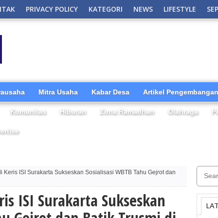
NTAK
PRIVACY POLICY
KATEGORI
NEWS
LIFESTYLE
SE
irausaha
Mitra Usaha
Kabar Desa
Artikel Pengembangan
Komunitas
Hiburan
Zona Ramadhan
Olahraga
P
ertise
 Keris ISI Surakarta Sukseskan Sosialisasi WBTB Tahu Gejrot dan
is ISI Surakarta Sukseskan
LA
hu Gejrot dan Batik Trusmi di