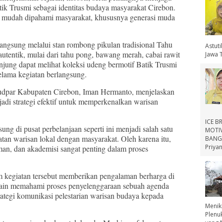
tik Trusmi sebagai identitas budaya masyarakat Cirebon.
gar mudah dipahami masyarakat, khususnya generasi muda
langsung melalui stan rombong pikulan tradisional Tahu
Astut
tentik, mulai dari tahu pong, bawang merah, cabai rawit
Jawa 
unjung dapat melihat koleksi udeng bermotif Batik Trusmi
elama kegiatan berlangsung.
dpar Kabupaten Cirebon, Iman Hermanto, menjelaskan
adi strategi efektif untuk memperkenalkan warisan
ICE B
ung di pusat perbelanjaan seperti ini menjadi salah satu
MOTIV
an warisan lokal dengan masyarakat. Oleh karena itu,
BANGS
Priyan
iman, dan akademisi sangat penting dalam proses
m kegiatan tersebut memberikan pengalaman berharga di
Selain memahami proses penyelenggaraan sebuah agenda
rategi komunikasi pelestarian warisan budaya kepada
Menik
Plenu