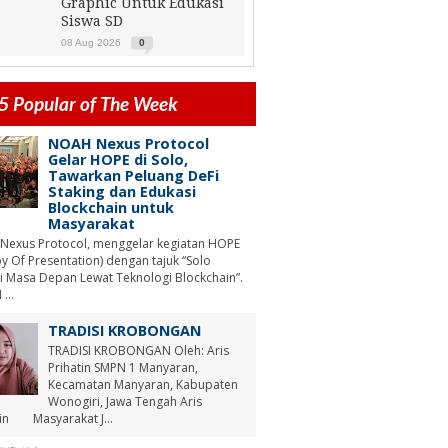
Graphic Untuk Edukasi
Siswa SD
08 Aug 2026
0
5 Popular of The Week
NOAH Nexus Protocol
Gelar HOPE di Solo,
Tawarkan Peluang DeFi
Staking dan Edukasi
Blockchain untuk
Masyarakat
Nexus Protocol, menggelar kegiatan HOPE
y Of Presentation) dengan tajuk “Solo
i Masa Depan Lewat Teknologi Blockchain”.
...
TRADISI KROBONGAN
TRADISI KROBONGAN Oleh: Aris
Prihatin SMPN 1 Manyaran,
Kecamatan Manyaran, Kabupaten
Wonogiri, Jawa Tengah Aris
tin Masyarakat J...