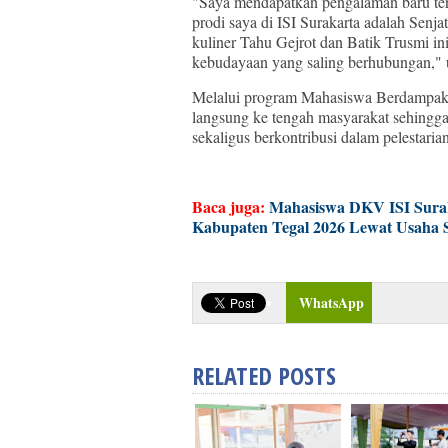
"Saya mendapatkan pengalaman baru ten
prodi saya di ISI Surakarta adalah Senja
kuliner Tahu Gejrot dan Batik Trusmi i
kebudayaan yang saling berhubungan,"
Melalui program Mahasiswa Berdampak,
langsung ke tengah masyarakat sehin
sekaligus berkontribusi dalam pelestari
Baca juga:
Mahasiswa DKV ISI Surak
Kabupaten Tegal 2026 Lewat Usaha S
WhatsApp
RELATED POSTS