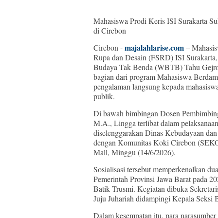
Mahasiswa Prodi Keris ISI Surakarta S
di Cirebon
majalahlarise.com
Cirebon -
– Mahasisw
Rupa dan Desain (FSRD) ISI Surakarta, 
Budaya Tak Benda (WBTB) Tahu Gejrot d
bagian dari program Mahasiswa Berda
pengalaman langsung kepada mahasiswa d
publik.
Di bawah bimbingan Dosen Pembimbing 
M.A., Lingga terlibat dalam pelaksanaa
diselenggarakan Dinas Kebudayaan dan 
dengan Komunitas Koki Cirebon (SEKOCI
Mall, Minggu (14/6/2026).
Sosialisasi tersebut memperkenalkan du
Pemerintah Provinsi Jawa Barat pada 20
Batik Trusmi. Kegiatan dibuka Sekreta
Juju Juhariah didampingi Kepala Seksi
Dalam kesempatan itu, para narasumber m