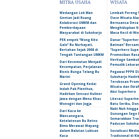
MITRA USAHA
WISATA
Wedangan Lek Man
Lembah Pereng 
Gentan Jadi Ruang
Oase Wisata Al
Kolaborasi UMKM dan
Bernuansa Desa
Pemberdayaan
Menghidupkan 
Masyarakat di Sukoharjo
Masa Kecil di Wo
PEK empek “Wong Kito
Danar “Superher
Galo” Bu Nurhayati,
Batman” Bersama
Bertahan Sejak 2008 di
“Superhero Super
Tengah Tantangan UMKM
Promosikan Ras
Heritage Sambu
Dari Kesemutan Menjadi
Pemudik Lebara
Kesempatan, Perjalanan
Bisnis Bunga Telang Bu
Pegawai PPPK D
Marini
Sukoharjo Hadir
Terobosan Prom
Grand Opening Kedai
Wisata dan Ekra
Indah Pak Plenthux,
Aksi Superhero
Hadirkan Sensasi Kuliner
Jawa dengan Menu Khas
Literasi Superhe
Wonogiri dan Jogja
Batu Seribu, Do
Nabi Nuh hingga
Dari Kaca ke
Gunungan Sego 
Mancanegara,
Semarakkan Trad
Ketelatenan Bu Retno
Padusan Sukoha
Bimo Merawat Wayang
dalam Balutan Lukisan
Sosialisasi Media
Kaca
Tradisional di Kl