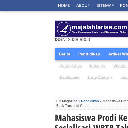
HOME
ABOUT
SITEMAP
KO
ISSN: 2338-8803
Berita
Pendidikan
Artikel W
Pojok Griya
larise tv
Wisata
Disclaimer
Drop Menu
Adv
▼
CB Magazine »
Pendidikan
» Mahasiswa Prodi
Batik Trusmi di Cirebon
Mahasiswa Prodi Ker
Sosialisasi WBTB Ta