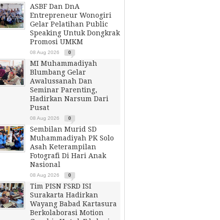
ASBF Dan DnA
Entrepreneur Wonogiri
Gelar Pelatihan Public
Speaking Untuk Dongkrak
Promosi UMKM
08 Aug 2026
0
MI Muhammadiyah
Blumbang Gelar
Awalussanah Dan
Seminar Parenting,
Hadirkan Narsum Dari
Pusat
08 Aug 2026
0
Sembilan Murid SD
Muhammadiyah PK Solo
Asah Keterampilan
Fotografi Di Hari Anak
Nasional
08 Aug 2026
0
Tim PISN FSRD ISI
Surakarta Hadirkan
Wayang Babad Kartasura
Berkolaborasi Motion