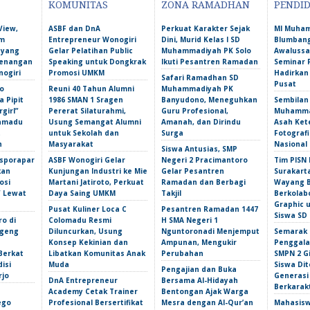
KOMUNITAS
ZONA RAMADHAN
PENDI
View,
ASBF dan DnA
Perkuat Karakter Sejak
MI Muha
am
Entrepreneur Wonogiri
Dini, Murid Kelas I SD
Blumbang
 yang
Gelar Pelatihan Public
Muhammadiyah PK Solo
Awalussa
Kenangan
Speaking untuk Dongkrak
Ikuti Pesantren Ramadan
Seminar 
nogiri
Promosi UMKM
Hadirkan
Safari Ramadhan SD
Pusat
o
Reuni 40 Tahun Alumni
Muhammadiyah PK
 Pipit
1986 SMAN 1 Sragen
Banyudono, Meneguhkan
Sembilan
girl”
Pererat Silaturahmi,
Guru Profesional,
Muhammad
amadu
Usung Semangat Alumni
Amanah, dan Dirindu
Asah Ket
t
untuk Sekolah dan
Surga
Fotografi
n
Masyarakat
Nasional
Siswa Antusias, SMP
isporapar
ASBF Wonogiri Gelar
Negeri 2 Pracimantoro
Tim PISN 
kan
Kunjungan Industri ke Mie
Gelar Pesantren
Surakart
osi
Martani Jatiroto, Perkuat
Ramadan dan Berbagi
Wayang B
f Lewat
Daya Saing UMKM
Takjil
Berkolab
Graphic 
Pusat Kuliner Loca C
Pesantren Ramadan 1447
Siswa SD
ro di
Colomadu Resmi
H SMA Negeri 1
ngeng
Diluncurkan, Usung
Nguntoronadi Menjemput
Semarak 
Konsep Kekinian dan
Ampunan, Mengukir
Penggala
Berkat
Libatkan Komunitas Anak
Perubahan
SMPN 2 Gi
isi
Muda
Siswa Dit
Pengajian dan Buka
rjo
Generasi
DnA Entrepreneur
Bersama Al-Hidayah
Berkarak
Academy Cetak Trainer
Bentongan Ajak Warga
ego
Profesional Bersertifikat
Mesra dengan Al-Qur’an
Mahasis