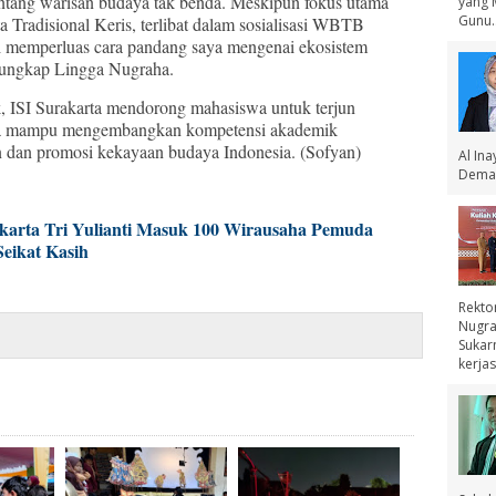
tang warisan budaya tak benda. Meskipun fokus utama
yang 
Gunu..
ta Tradisional Keris, terlibat dalam sosialisasi WBTB
ni memperluas cara pandang saya mengenai ekosistem
 ungkap Lingga Nugraha.
 ISI Surakarta mendorong mahasiswa untuk terjun
gga mampu mengembangkan kompetensi akademik
an dan promosi kekayaan budaya Indonesia. (Sofyan)
Al In
Demak
arta Tri Yulianti Masuk 100 Wirausaha Pemuda
eikat Kasih
Rekto
Nugra
Sukar
kerjas