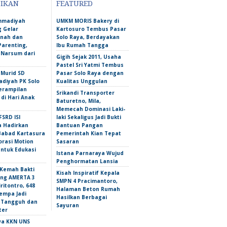
DIKAN
FEATURED
mmadiyah
UMKM MORIS Bakery di
 Gelar
Kartosuro Tembus Pasar
nah dan
Solo Raya, Berdayakan
Parenting,
Ibu Rumah Tangga
 Narsum dari
Gigih Sejak 2011, Usaha
Pastel Sri Yatmi Tembus
 Murid SD
Pasar Solo Raya dengan
iyah PK Solo
Kualitas Unggulan
erampilan
Srikandi Transporter
 di Hari Anak
Baturetno, Mila,
Memecah Dominasi Laki-
FSRD ISI
laki Sekaligus Jadi Bukti
a Hadirkan
Bantuan Pangan
abad Kartasura
Pemerintah Kian Tepat
orasi Motion
Sasaran
untuk Edukasi
Istana Parnaraya Wujud
Penghormatan Lansia
Kemah Bakti
Kisah Inspiratif Kepala
ng AMERTA 3
SMPN 4 Pracimantoro,
ritontro, 648
Halaman Beton Rumah
empa Jadi
Hasilkan Berbagai
 Tangguh dan
Sayuran
ter
wa KKN UNS