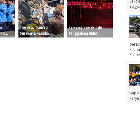
Sekol
Yogyak
SD
Tim PISN FSRD ISI
Semarak Kemah Bakti
 S...
Surakarta Hadirka...
Penggalang AMER...
berad
Kecama
Kuline
bapak
karya 