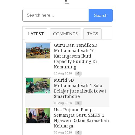
A
Search
LATEST
COMMENTS
TAGS
Guru Dan Tendik SD
Muhammadiyah 16
Karangasem Ikuti
Capacity Building Di
Kemuning
10 Aug 2026
0
Murid SD
Muhammadiyah 1 Solo
Belajar Jurnalistik Lewat
Smartphone
09 Aug 2026
0
Ust. Pujiono Pompa
Semangat Guru SMKN 1
Ngawen Dalam Sarasehan
Keluarga
09 Aug 2026
0