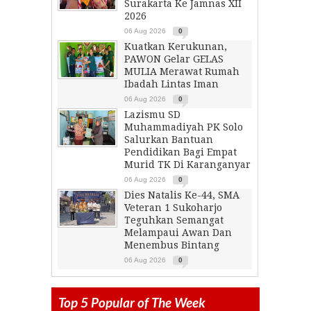
Surakarta Ke Jamnas XII
2026
06 Aug 2026
0
Kuatkan Kerukunan,
PAWON Gelar GELAS
MULIA Merawat Rumah
Ibadah Lintas Iman
06 Aug 2026
0
Lazismu SD
Muhammadiyah PK Solo
Salurkan Bantuan
Pendidikan Bagi Empat
Murid TK Di Karanganyar
06 Aug 2026
0
Dies Natalis Ke-44, SMA
Veteran 1 Sukoharjo
Teguhkan Semangat
Melampaui Awan Dan
Menembus Bintang
06 Aug 2026
0
Top 5 Popular of The Week