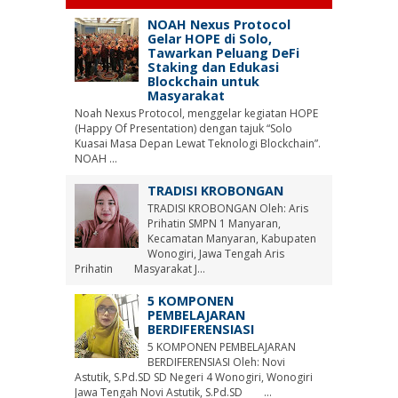
NOAH Nexus Protocol
Gelar HOPE di Solo,
Tawarkan Peluang DeFi
Staking dan Edukasi
Blockchain untuk
Masyarakat
Noah Nexus Protocol, menggelar kegiatan HOPE
(Happy Of Presentation) dengan tajuk “Solo
Kuasai Masa Depan Lewat Teknologi Blockchain”.
NOAH ...
TRADISI KROBONGAN
TRADISI KROBONGAN Oleh: Aris
Prihatin SMPN 1 Manyaran,
Kecamatan Manyaran, Kabupaten
Wonogiri, Jawa Tengah Aris
Prihatin Masyarakat J...
5 KOMPONEN
PEMBELAJARAN
BERDIFERENSIASI
5 KOMPONEN PEMBELAJARAN
BERDIFERENSIASI Oleh: Novi
Astutik, S.Pd.SD SD Negeri 4 Wonogiri, Wonogiri
Jawa Tengah Novi Astutik, S.Pd.SD ...