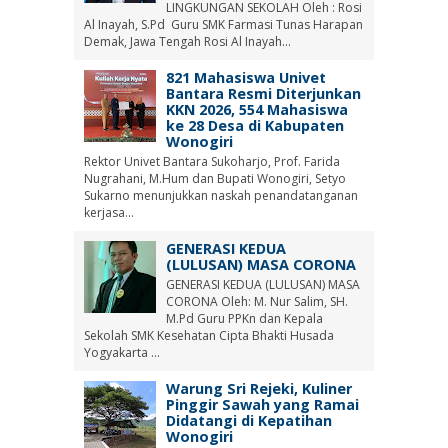
LINGKUNGAN SEKOLAH Oleh : Rosi
Al Inayah, S.Pd Guru SMK Farmasi Tunas Harapan
Demak, Jawa Tengah Rosi Al Inayah...
821 Mahasiswa Univet
Bantara Resmi Diterjunkan
KKN 2026, 554 Mahasiswa
ke 28 Desa di Kabupaten
Wonogiri
Rektor Univet Bantara Sukoharjo, Prof. Farida
Nugrahani, M.Hum dan Bupati Wonogiri, Setyo
Sukarno menunjukkan naskah penandatanganan
kerjasa...
GENERASI KEDUA
(LULUSAN) MASA CORONA
GENERASI KEDUA (LULUSAN) MASA
CORONA Oleh: M. Nur Salim, SH.
M.Pd Guru PPKn dan Kepala
Sekolah SMK Kesehatan Cipta Bhakti Husada
Yogyakarta ...
Warung Sri Rejeki, Kuliner
Pinggir Sawah yang Ramai
Didatangi di Kepatihan
Wonogiri