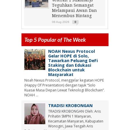
Veteran 1 Sukoharjo
Teguhkan Semangat
Melampaui Awan Dan
Menembus Bintang
06 Aug 2026
0
Top 5 Popular of The Week
NOAH Nexus Protocol
Gelar HOPE di Solo,
Tawarkan Peluang DeFi
Staking dan Edukasi
Blockchain untuk
Masyarakat
Noah Nexus Protocol, menggelar kegiatan HOPE
(Happy Of Presentation) dengan tajuk “Solo
Kuasai Masa Depan Lewat Teknologi Blockchain”.
NOAH ...
TRADISI KROBONGAN
TRADISI KROBONGAN Oleh: Aris
Prihatin SMPN 1 Manyaran,
Kecamatan Manyaran, Kabupaten
Wonogiri, Jawa Tengah Aris