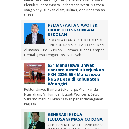
Menikmati makan gendar pecel di Gazebo. Watu
Plenuk Mutiara Wisata Perbatasan Weru–Ngawen
yang Menyuguhkan Alam, Kuliner, dan Kedamaian
Gunu...
PEMANFAATAN APOTEK
HIDUP DI LINGKUNGAN
SEKOLAH
PEMANFAATAN APOTEK HIDUP DI
LINGKUNGAN SEKOLAH Oleh : Rosi
Al Inayah, S.Pd Guru SMK Farmasi Tunas Harapan
Demak, Jawa Tengah Rosi Al Inayah...
821 Mahasiswa Univet
Bantara Resmi Diterjunkan
KKN 2026, 554 Mahasiswa
ke 28 Desa di Kabupaten
Wonogiri
Rektor Univet Bantara Sukoharjo, Prof. Farida
Nugrahani, M.Hum dan Bupati Wonogiri, Setyo
Sukarno menunjukkan naskah penandatanganan
kerjasa...
GENERASI KEDUA
(LULUSAN) MASA CORONA
GENERASI KEDUA (LULUSAN) MASA