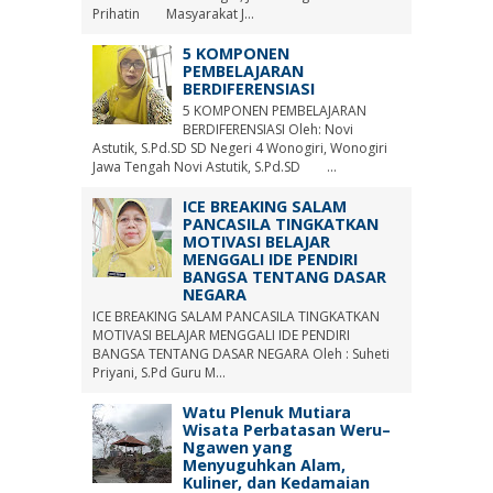
Prihatin Masyarakat J...
5 KOMPONEN
PEMBELAJARAN
BERDIFERENSIASI
5 KOMPONEN PEMBELAJARAN
BERDIFERENSIASI Oleh: Novi
Astutik, S.Pd.SD SD Negeri 4 Wonogiri, Wonogiri
Jawa Tengah Novi Astutik, S.Pd.SD ...
ICE BREAKING SALAM
PANCASILA TINGKATKAN
MOTIVASI BELAJAR
MENGGALI IDE PENDIRI
BANGSA TENTANG DASAR
NEGARA
ICE BREAKING SALAM PANCASILA TINGKATKAN
MOTIVASI BELAJAR MENGGALI IDE PENDIRI
BANGSA TENTANG DASAR NEGARA Oleh : Suheti
Priyani, S.Pd Guru M...
Watu Plenuk Mutiara
Wisata Perbatasan Weru–
Ngawen yang
Menyuguhkan Alam,
Kuliner, dan Kedamaian