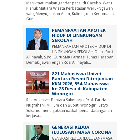
Menikmati makan gendar pecel di Gazebo. Watu
Plenuk Mutiara Wisata Perbatasan Weru–Ngawen
yang Menyuguhkan Alam, Kuliner, dan Kedamaian
Gunu...
PEMANFAATAN APOTEK
HIDUP DI LINGKUNGAN
SEKOLAH
PEMANFAATAN APOTEK HIDUP DI
LINGKUNGAN SEKOLAH Oleh : Rosi
Al Inayah, S.Pd Guru SMK Farmasi Tunas Harapan
Demak, Jawa Tengah Rosi Al Inayah...
821 Mahasiswa Univet
Bantara Resmi Diterjunkan
KKN 2026, 554 Mahasiswa
ke 28 Desa di Kabupaten
Wonogiri
Rektor Univet Bantara Sukoharjo, Prof. Farida
Nugrahani, M.Hum dan Bupati Wonogiri, Setyo
Sukarno menunjukkan naskah penandatanganan
kerjasa...
GENERASI KEDUA
(LULUSAN) MASA CORONA
GENERASI KEDUA (LULUSAN) MASA