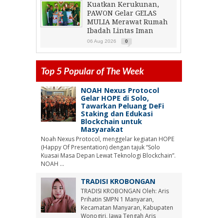
Kuatkan Kerukunan,
PAWON Gelar GELAS
MULIA Merawat Rumah
Ibadah Lintas Iman
06 Aug 2026
0
Top 5 Popular of The Week
NOAH Nexus Protocol
Gelar HOPE di Solo,
Tawarkan Peluang DeFi
Staking dan Edukasi
Blockchain untuk
Masyarakat
Noah Nexus Protocol, menggelar kegiatan HOPE
(Happy Of Presentation) dengan tajuk “Solo
Kuasai Masa Depan Lewat Teknologi Blockchain”.
NOAH ...
TRADISI KROBONGAN
TRADISI KROBONGAN Oleh: Aris
Prihatin SMPN 1 Manyaran,
Kecamatan Manyaran, Kabupaten
Wonogiri, Jawa Tengah Aris