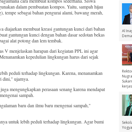
 bagaimana cara membuat kompos sederhana. Siswa
igunakan dalam pembuatan kompos. Yaitu, sampah hijau
ng), tempe sebagai bahan pengurai alami, bawang merah,
swa diajarkan membuat kreasi gantungan kunci dari bahan
Al In
buat gantungan kunci dengan bahan dasar sedotan bekas
Demak
ebagai alat potong dan lem tembak.
as V menjelaskan harapan dari kegiatan PPL ini agar
. Menanamkan kepedulian lingkungan harus dari sejak
Rekto
t lebih peduli terhadap lingkungan. Karena, menanamkan
Nugra
 dini," ujarnya.
Sukar
kerjas
ini juga mengungkapkan perasaan senang karena mendapat
 mengenai sampah.
engalaman baru dan ilmu baru mengenai sampah,"
nya untuk lebih peduli terhadap lingkungan. Agar bumi
Sekol
Yogyak