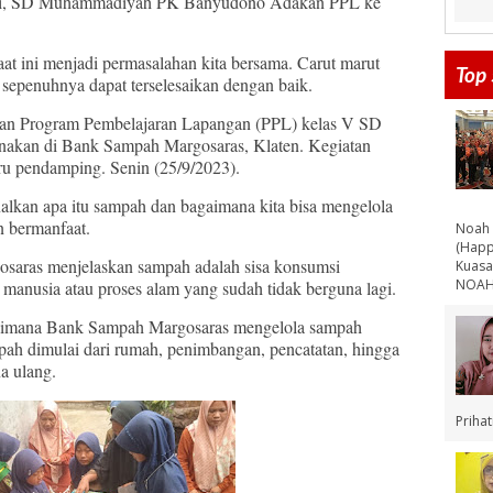
ini, SD Muhammadiyah PK Banyudono Adakan PPL ke
t ini menjadi permasalahan kita bersama. Carut marut
Top 
sepenuhnya dapat terselesaikan dengan baik.
naan Program Pembelajaran Lapangan (PPL) kelas V SD
kan di Bank Sampah Margosaras, Klaten. Kegiatan
ru pendamping. Senin (25/9/2023).
alkan apa itu sampah dan bagaimana kita bisa mengelola
n bermanfaat.
Noah 
(Happ
osaras menjelaskan sampah adalah sisa konsumsi
Kuasa
NOAH 
h manusia atau proses alam yang sudah tidak berguna lagi.
agaimana Bank Sampah Margosaras mengelola sampah
pah dimulai dari rumah, penimbangan, pencatatan, hingga
a ulang.
Priha