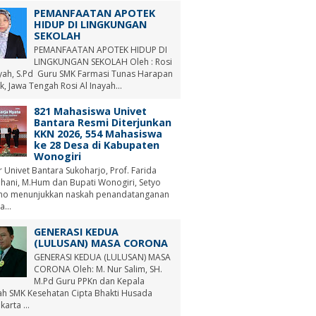
PEMANFAATAN APOTEK
HIDUP DI LINGKUNGAN
SEKOLAH
PEMANFAATAN APOTEK HIDUP DI
LINGKUNGAN SEKOLAH Oleh : Rosi
ayah, S.Pd Guru SMK Farmasi Tunas Harapan
, Jawa Tengah Rosi Al Inayah...
821 Mahasiswa Univet
Bantara Resmi Diterjunkan
KKN 2026, 554 Mahasiswa
ke 28 Desa di Kabupaten
Wonogiri
r Univet Bantara Sukoharjo, Prof. Farida
hani, M.Hum dan Bupati Wonogiri, Setyo
no menunjukkan naskah penandatanganan
a...
GENERASI KEDUA
(LULUSAN) MASA CORONA
GENERASI KEDUA (LULUSAN) MASA
CORONA Oleh: M. Nur Salim, SH.
M.Pd Guru PPKn dan Kepala
ah SMK Kesehatan Cipta Bhakti Husada
arta ...