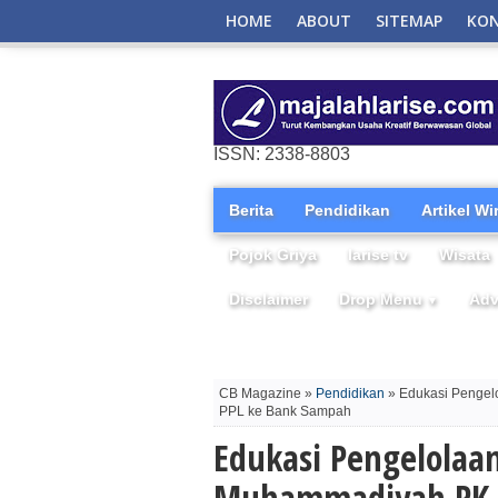
HOME
ABOUT
SITEMAP
KO
ISSN: 2338-8803
Berita
Pendidikan
Artikel W
Pojok Griya
larise tv
Wisata
Disclaimer
Drop Menu
Adv
▼
CB Magazine »
Pendidikan
» Edukasi Pengel
PPL ke Bank Sampah
Edukasi Pengelolaan
Muhammadiyah PK 