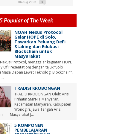
06 Aug 2026
0
5 Popular of The Week
NOAH Nexus Protocol
Gelar HOPE di Solo,
Tawarkan Peluang DeFi
Staking dan Edukasi
Blockchain untuk
Masyarakat
Nexus Protocol, menggelar kegiatan HOPE
y Of Presentation) dengan tajuk “Solo
i Masa Depan Lewat Teknologi Blockchain”.
...
TRADISI KROBONGAN
TRADISI KROBONGAN Oleh: Aris
Prihatin SMPN 1 Manyaran,
Kecamatan Manyaran, Kabupaten
Wonogiri, Jawa Tengah Aris
tin Masyarakat J...
5 KOMPONEN
PEMBELAJARAN