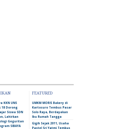
DIKAN
FEATURED
wa KKN UNS
UMKM MORIS Bakery di
 18 Dorong
Kartosuro Tembus Pasar
ajar Siswa SDN
Solo Raya, Berdayakan
n, Lahirkan
Ibu Rumah Tangga
ologi Geguritan
Gigih Sejak 2011, Usaha
ogram SIBAYA
Pastel Sri Yatmi Tembus