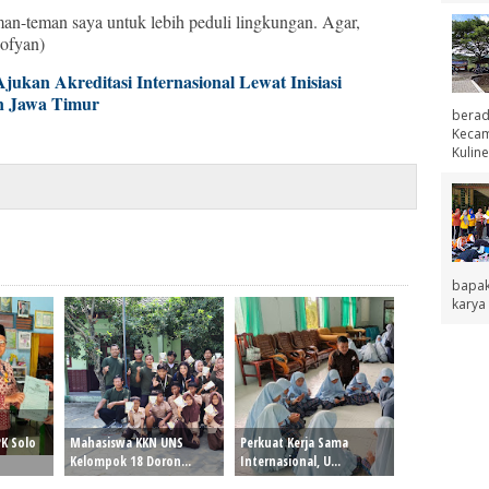
man-teman saya untuk lebih peduli lingkungan. Agar,
Sofyan)
ukan Akreditasi Internasional Lewat Inisiasi
n Jawa Timur
berad
Kecama
Kuline
bapak
karya 
K Solo
Mahasiswa KKN UNS
Perkuat Kerja Sama
Kelompok 18 Doron...
Internasional, U...