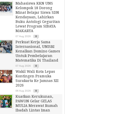
Mahasiswa KKN UNS
Kelompok 18 Dorong
Minat Belajar Siswa SDN
Kendayaan, Lahirkan
Buku Antologi Geguritan
Lewat Program SIBAYA
MAKARYA
07 Aug 2026
0
Perkuat Kerja Sama
Internasional, UNISRI
Kenalkan Domino Games
Untuk Pembelajaran
Matematika Di Thailand
07 Aug 2026
0
Wakil Wali Kota Lepas
Kontingen Pramuka
Surakarta Ke Jamnas XII
2026
06 Aug 2026
0
Kuatkan Kerukunan,
PAWON Gelar GELAS
MULIA Merawat Rumah
Ibadah Lintas Iman