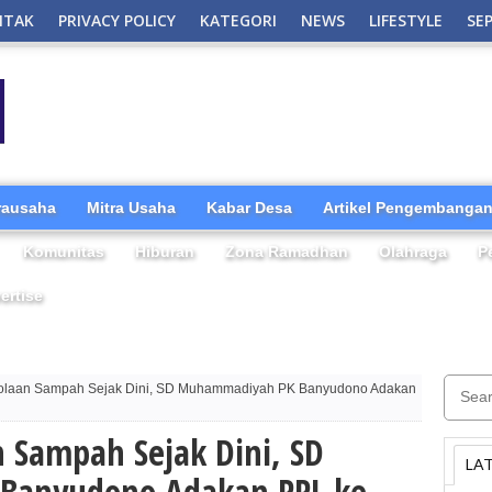
NTAK
PRIVACY POLICY
KATEGORI
NEWS
LIFESTYLE
SE
irausaha
Mitra Usaha
Kabar Desa
Artikel Pengembangan
Komunitas
Hiburan
Zona Ramadhan
Olahraga
P
ertise
olaan Sampah Sejak Dini, SD Muhammadiyah PK Banyudono Adakan
 Sampah Sejak Dini, SD
LA
Banyudono Adakan PPL ke