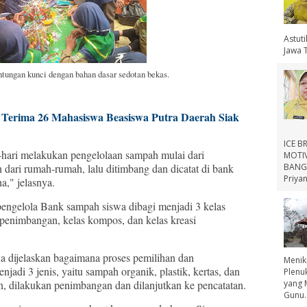
Astut
Jawa 
tungan kunci dengan bahan dasar sedotan bekas.
erima 26 Mahasiswa Beasiswa Putra Daerah Siak
ICE B
hari melakukan pengelolaan sampah mulai dari
MOTIV
BANGS
dari rumah-rumah, lalu ditimbang dan dicatat di bank
Priyan
a," jelasnya.
 pengelola Bank sampah siswa dibagi menjadi 3 kelas
 penimbangan, kelas kompos, dan kelas kreasi
a dijelaskan bagaimana proses pemilihan dan
Menik
di 3 jenis, yaitu sampah organik, plastik, kertas, dan
Plenu
n, dilakukan penimbangan dan dilanjutkan ke pencatatan.
yang 
Gunu..