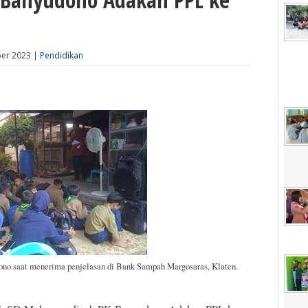
ber 2023 |
Pendidikan
o saat menerima penjelasan di Bank Sampah Margosaras, Klaten.