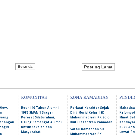
Beranda
Posting Lama
KOMUNITAS
ZONA RAMADHAN
PENDI
View,
Reuni 40 Tahun Alumni
Perkuat Karakter Sejak
Mahasis
am
1986 SMAN 1 Sragen
Dini, Murid Kelas I SD
Kelompok
 yang
Pererat Silaturahmi,
Muhammadiyah PK Solo
Minat Bel
Kenangan
Usung Semangat Alumni
Ikuti Pesantren Ramadan
Kendayaa
nogiri
untuk Sekolah dan
Buku Ant
Safari Ramadhan SD
Masyarakat
Lewat Pr
o
Muhammadiyah PK