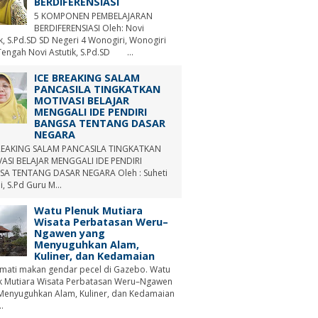
BERDIFERENSIASI
5 KOMPONEN PEMBELAJARAN
BERDIFERENSIASI Oleh: Novi
ik, S.Pd.SD SD Negeri 4 Wonogiri, Wonogiri
Tengah Novi Astutik, S.Pd.SD ...
ICE BREAKING SALAM
PANCASILA TINGKATKAN
MOTIVASI BELAJAR
MENGGALI IDE PENDIRI
BANGSA TENTANG DASAR
NEGARA
REAKING SALAM PANCASILA TINGKATKAN
ASI BELAJAR MENGGALI IDE PENDIRI
A TENTANG DASAR NEGARA Oleh : Suheti
i, S.Pd Guru M...
Watu Plenuk Mutiara
Wisata Perbatasan Weru–
Ngawen yang
Menyuguhkan Alam,
Kuliner, dan Kedamaian
mati makan gendar pecel di Gazebo. Watu
k Mutiara Wisata Perbatasan Weru–Ngawen
Menyuguhkan Alam, Kuliner, dan Kedamaian
.