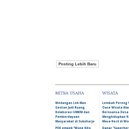
Posting Lebih Baru
MITRA USAHA
WISATA
Wedangan Lek Man
Lembah Pereng 
Gentan Jadi Ruang
Oase Wisata Al
Kolaborasi UMKM dan
Bernuansa Desa
Pemberdayaan
Menghidupkan 
Masyarakat di Sukoharjo
Masa Kecil di Wo
PEK empek “Wong Kito
Danar “Superher