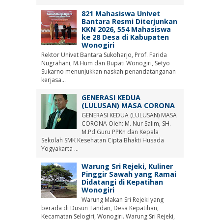
821 Mahasiswa Univet
Bantara Resmi Diterjunkan
KKN 2026, 554 Mahasiswa
ke 28 Desa di Kabupaten
Wonogiri
Rektor Univet Bantara Sukoharjo, Prof. Farida
Nugrahani, M.Hum dan Bupati Wonogiri, Setyo
Sukarno menunjukkan naskah penandatanganan
kerjasa...
GENERASI KEDUA
(LULUSAN) MASA CORONA
GENERASI KEDUA (LULUSAN) MASA
CORONA Oleh: M. Nur Salim, SH.
M.Pd Guru PPKn dan Kepala
Sekolah SMK Kesehatan Cipta Bhakti Husada
Yogyakarta ...
Warung Sri Rejeki, Kuliner
Pinggir Sawah yang Ramai
Didatangi di Kepatihan
Wonogiri
Warung Makan Sri Rejeki yang
berada di Dusun Tandan, Desa Kepatihan,
Kecamatan Selogiri, Wonogiri. Warung Sri Rejeki,