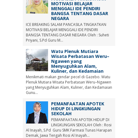
MOTIVASI BELAJAR
MENGGALI IDE PENDIRI
BANGSA TENTANG DASAR
NEGARA
ICE BREAKING SALAM PANCASILA TINGKATKAN
MOTIVASI BELAJAR MENGGALI IDE PENDIRI
BANGSA TENTANG DASAR NEGARA Oleh : Suheti
Priyani, S.Pd Guru M...
Watu Plenuk Mutiara
Wisata Perbatasan Weru–
Ngawen yang
Menyuguhkan Alam,
Kuliner, dan Kedamaian
Menikmati makan gendar pecel di Gazebo. Watu
Plenuk Mutiara Wisata Perbatasan Weru–Ngawen
yang Menyuguhkan Alam, Kuliner, dan Kedamaian
Gunu...
PEMANFAATAN APOTEK
HIDUP DI LINGKUNGAN
SEKOLAH
PEMANFAATAN APOTEK HIDUP DI
LINGKUNGAN SEKOLAH Oleh : Rosi
Al Inayah, S.Pd Guru SMK Farmasi Tunas Harapan
Demak, Jawa Tengah Rosi Al Inayah...