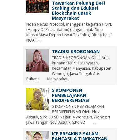
Tawarkan Peluang DeFi
Staking dan Edukasi
Blockchain untuk
Masyarakat
Noah Nexus Protocol, menggelar kegiatan HOPE
(Happy Of Presentation) dengan tajuk “Solo
Kuasai Masa Depan Lewat Teknologi Blockchain”.
NOAH ...
TRADISI KROBONGAN
TRADISI KROBONGAN Oleh: Aris
Prihatin SMPN 1 Manyaran,
Kecamatan Manyaran, Kabupaten
Wonogiri, Jawa Tengah Aris
Prihatin Masyarakat J...
5 KOMPONEN
PEMBELAJARAN
BERDIFERENSIASI
5 KOMPONEN PEMBELAJARAN
BERDIFERENSIASI Oleh: Novi
Astutik, S.Pd.SD SD Negeri 4 Wonogiri, Wonogiri
Jawa Tengah Novi Astutik, S.Pd.SD ...
ICE BREAKING SALAM
PANCASILA TINGKATKAN