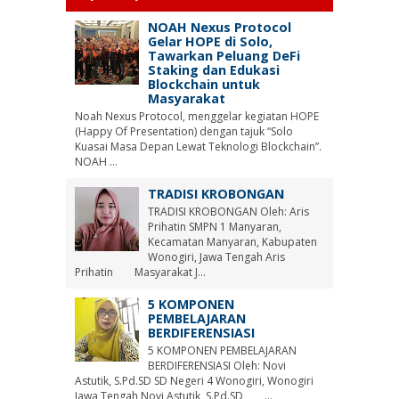
NOAH Nexus Protocol
Gelar HOPE di Solo,
Tawarkan Peluang DeFi
Staking dan Edukasi
Blockchain untuk
Masyarakat
Noah Nexus Protocol, menggelar kegiatan HOPE
(Happy Of Presentation) dengan tajuk “Solo
Kuasai Masa Depan Lewat Teknologi Blockchain”.
NOAH ...
TRADISI KROBONGAN
TRADISI KROBONGAN Oleh: Aris
Prihatin SMPN 1 Manyaran,
Kecamatan Manyaran, Kabupaten
Wonogiri, Jawa Tengah Aris
Prihatin Masyarakat J...
5 KOMPONEN
PEMBELAJARAN
BERDIFERENSIASI
5 KOMPONEN PEMBELAJARAN
BERDIFERENSIASI Oleh: Novi
Astutik, S.Pd.SD SD Negeri 4 Wonogiri, Wonogiri
Jawa Tengah Novi Astutik, S.Pd.SD ...