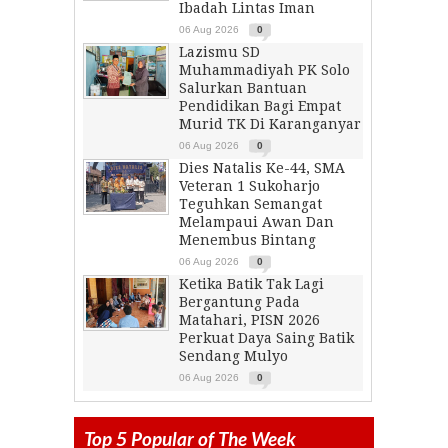
Ibadah Lintas Iman
06 Aug 2026
0
Lazismu SD
Muhammadiyah PK Solo
Salurkan Bantuan
Pendidikan Bagi Empat
Murid TK Di Karanganyar
06 Aug 2026
0
Dies Natalis Ke-44, SMA
Veteran 1 Sukoharjo
Teguhkan Semangat
Melampaui Awan Dan
Menembus Bintang
06 Aug 2026
0
Ketika Batik Tak Lagi
Bergantung Pada
Matahari, PISN 2026
Perkuat Daya Saing Batik
Sendang Mulyo
06 Aug 2026
0
Top 5 Popular of The Week