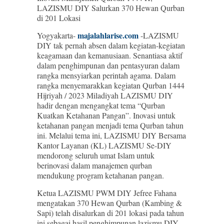
LAZISMU DIY Salurkan 370 Hewan Qurban
di 201 Lokasi
majalahlarise.com
Yogyakarta-
-LAZISMU
DIY tak pernah absen dalam kegiatan-kegiatan
keagamaan dan kemanusiaan. Senantiasa aktif
dalam penghimpunan dan pentasyuran dalam
rangka mensyiarkan perintah agama. Dalam
rangka menyemarakkan kegiatan Qurban 1444
Hijriyah / 2023 Miladiyah LAZISMU DIY
hadir dengan mengangkat tema “Qurban
Kuatkan Ketahanan Pangan”. Inovasi untuk
ketahanan pangan menjadi tema Qurban tahun
ini. Melalui tema ini, LAZISMU DIY Bersama
Kantor Layanan (KL) LAZISMU Se-DIY
mendorong seluruh umat Islam untuk
berinovasi dalam manajemen qurban
mendukung program ketahanan pangan.
Ketua LAZISMU PWM DIY Jefree Fahana
mengatakan 370 Hewan Qurban (Kambing &
Sapi) telah disalurkan di 201 lokasi pada tahun
ini sebagai hasil penghimpunan lazismu DIY