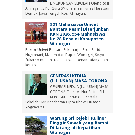
LINGKUNGAN SEKOLAH Oleh : Rosi
Al Inayah, S.Pd Guru SMK Farmasi Tunas Harapan
Demak, Jawa Tengah Rosi Al Inayah...
821 Mahasiswa Univet
Bantara Resmi Diterjunkan
KKN 2026, 554 Mahasiswa
ke 28 Desa di Kabupaten
Wonogiri
Rektor Univet Bantara Sukoharjo, Prof. Farida
Nugrahani, M.Hum dan Bupati Wonogiri, Setyo
Sukarno menunjukkan naskah penandatanganan
kerjasa...
GENERASI KEDUA
(LULUSAN) MASA CORONA
GENERASI KEDUA (LULUSAN) MASA
CORONA Oleh: M. Nur Salim, SH.
M.Pd Guru PPKn dan Kepala
Sekolah SMK Kesehatan Cipta Bhakti Husada
Yogyakarta ...
Warung Sri Rejeki, Kuliner
Pinggir Sawah yang Ramai
Didatangi di Kepatihan
Wonogiri