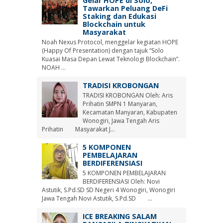
Gelar HOPE di Solo,
Tawarkan Peluang DeFi
Staking dan Edukasi
Blockchain untuk
Masyarakat
Noah Nexus Protocol, menggelar kegiatan HOPE
(Happy Of Presentation) dengan tajuk “Solo
Kuasai Masa Depan Lewat Teknologi Blockchain”.
NOAH ...
TRADISI KROBONGAN
TRADISI KROBONGAN Oleh: Aris
Prihatin SMPN 1 Manyaran,
Kecamatan Manyaran, Kabupaten
Wonogiri, Jawa Tengah Aris
Prihatin Masyarakat J...
5 KOMPONEN
PEMBELAJARAN
BERDIFERENSIASI
5 KOMPONEN PEMBELAJARAN
BERDIFERENSIASI Oleh: Novi
Astutik, S.Pd.SD SD Negeri 4 Wonogiri, Wonogiri
Jawa Tengah Novi Astutik, S.Pd.SD ...
ICE BREAKING SALAM