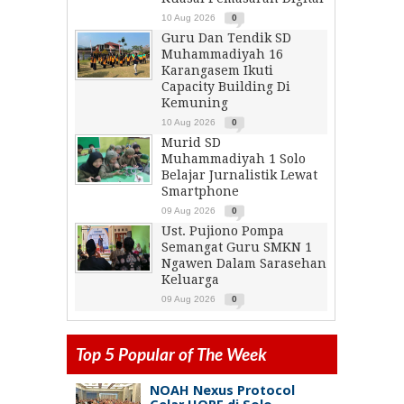
10 Aug 2026
0
Guru Dan Tendik SD
Muhammadiyah 16
Karangasem Ikuti
Capacity Building Di
Kemuning
10 Aug 2026
0
Murid SD
Muhammadiyah 1 Solo
Belajar Jurnalistik Lewat
Smartphone
09 Aug 2026
0
Ust. Pujiono Pompa
Semangat Guru SMKN 1
Ngawen Dalam Sarasehan
Keluarga
09 Aug 2026
0
Top 5 Popular of The Week
NOAH Nexus Protocol