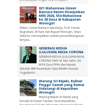
821 Mahasiswa Univet
Bantara Resmi Diterjunkan
KKN 2026, 554 Mahasiswa
ke 28 Desa di Kabupaten
Wonogiri
Rektor Univet Bantara Sukoharjo, Prof. Farida
Nugrahani, M.Hum dan Bupati Wonogiri, Setyo
Sukarno menunjukkan naskah penandatanganan
kerjasa...
GENERASI KEDUA
(LULUSAN) MASA CORONA
GENERASI KEDUA (LULUSAN) MASA
CORONA Oleh: M. Nur Salim, SH.
M.Pd Guru PPKn dan Kepala
Sekolah SMK Kesehatan Cipta Bhakti Husada
Yogyakarta ...
Warung Sri Rejeki, Kuliner
Pinggir Sawah yang Ramai
Didatangi di Kepatihan
Wonogiri
Warung Makan Sri Rejeki yang
berada di Dusun Tandan, Desa Kepatihan,
Kecamatan Selogiri, Wonogiri. Warung Sri Rejeki,