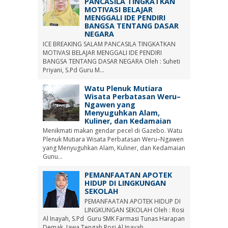
PANCASILA TINGKATKAN
MOTIVASI BELAJAR
MENGGALI IDE PENDIRI
BANGSA TENTANG DASAR
NEGARA
ICE BREAKING SALAM PANCASILA TINGKATKAN
MOTIVASI BELAJAR MENGGALI IDE PENDIRI
BANGSA TENTANG DASAR NEGARA Oleh : Suheti
Priyani, S.Pd Guru M...
Watu Plenuk Mutiara
Wisata Perbatasan Weru–
Ngawen yang
Menyuguhkan Alam,
Kuliner, dan Kedamaian
Menikmati makan gendar pecel di Gazebo. Watu
Plenuk Mutiara Wisata Perbatasan Weru–Ngawen
yang Menyuguhkan Alam, Kuliner, dan Kedamaian
Gunu...
PEMANFAATAN APOTEK
HIDUP DI LINGKUNGAN
SEKOLAH
PEMANFAATAN APOTEK HIDUP DI
LINGKUNGAN SEKOLAH Oleh : Rosi
Al Inayah, S.Pd Guru SMK Farmasi Tunas Harapan
Demak, Jawa Tengah Rosi Al Inayah...