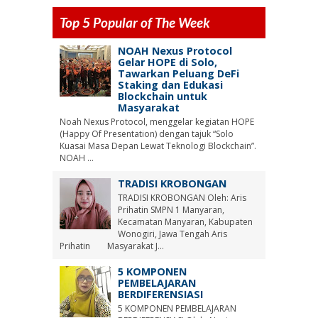
Top 5 Popular of The Week
NOAH Nexus Protocol
Gelar HOPE di Solo,
Tawarkan Peluang DeFi
Staking dan Edukasi
Blockchain untuk
Masyarakat
Noah Nexus Protocol, menggelar kegiatan HOPE
(Happy Of Presentation) dengan tajuk “Solo
Kuasai Masa Depan Lewat Teknologi Blockchain”.
NOAH ...
TRADISI KROBONGAN
TRADISI KROBONGAN Oleh: Aris
Prihatin SMPN 1 Manyaran,
Kecamatan Manyaran, Kabupaten
Wonogiri, Jawa Tengah Aris
Prihatin Masyarakat J...
5 KOMPONEN
PEMBELAJARAN
BERDIFERENSIASI
5 KOMPONEN PEMBELAJARAN