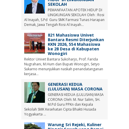
SEKOLAH
PEMANFAATAN APOTEK HIDUP DI
LINGKUNGAN SEKOLAH Oleh : Rosi
Al Inayah, S.Pd Guru SMK Farmasi Tunas Harapan
Demak, Jawa Tengah Rosi Al Inayah...
821 Mahasiswa Univet
Bantara Resmi Diterjunkan
KKN 2026, 554 Mahasiswa
ke 28 Desa di Kabupaten
Wonogiri
Rektor Univet Bantara Sukoharjo, Prof. Farida
Nugrahani, M.Hum dan Bupati Wonogiri, Setyo
Sukarno menunjukkan naskah penandatanganan
kerjasa...
GENERASI KEDUA
(LULUSAN) MASA CORONA
GENERASI KEDUA (LULUSAN) MASA
CORONA Oleh: M. Nur Salim, SH.
M.Pd Guru PPKn dan Kepala
Sekolah SMK Kesehatan Cipta Bhakti Husada
Yogyakarta ...
Warung Sri Rejeki, Kuliner