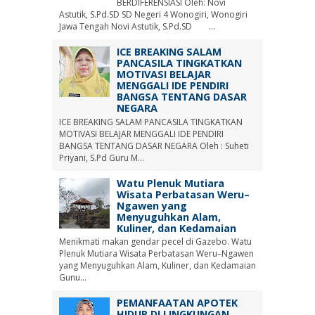
BERDIFERENSIASI Oleh: Novi
Astutik, S.Pd.SD SD Negeri 4 Wonogiri, Wonogiri
Jawa Tengah Novi Astutik, S.Pd.SD ...
ICE BREAKING SALAM
PANCASILA TINGKATKAN
MOTIVASI BELAJAR
MENGGALI IDE PENDIRI
BANGSA TENTANG DASAR
NEGARA
ICE BREAKING SALAM PANCASILA TINGKATKAN
MOTIVASI BELAJAR MENGGALI IDE PENDIRI
BANGSA TENTANG DASAR NEGARA Oleh : Suheti
Priyani, S.Pd Guru M...
Watu Plenuk Mutiara
Wisata Perbatasan Weru–
Ngawen yang
Menyuguhkan Alam,
Kuliner, dan Kedamaian
Menikmati makan gendar pecel di Gazebo. Watu
Plenuk Mutiara Wisata Perbatasan Weru–Ngawen
yang Menyuguhkan Alam, Kuliner, dan Kedamaian
Gunu...
PEMANFAATAN APOTEK
HIDUP DI LINGKUNGAN