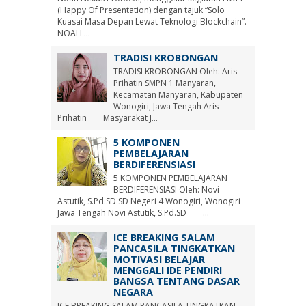
(Happy Of Presentation) dengan tajuk “Solo
Kuasai Masa Depan Lewat Teknologi Blockchain”.
NOAH ...
TRADISI KROBONGAN
TRADISI KROBONGAN Oleh: Aris
Prihatin SMPN 1 Manyaran,
Kecamatan Manyaran, Kabupaten
Wonogiri, Jawa Tengah Aris
Prihatin Masyarakat J...
5 KOMPONEN
PEMBELAJARAN
BERDIFERENSIASI
5 KOMPONEN PEMBELAJARAN
BERDIFERENSIASI Oleh: Novi
Astutik, S.Pd.SD SD Negeri 4 Wonogiri, Wonogiri
Jawa Tengah Novi Astutik, S.Pd.SD ...
ICE BREAKING SALAM
PANCASILA TINGKATKAN
MOTIVASI BELAJAR
MENGGALI IDE PENDIRI
BANGSA TENTANG DASAR
NEGARA
ICE BREAKING SALAM PANCASILA TINGKATKAN