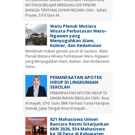
MOTIVASI BELAJAR MENGGALI IDE PENDIRI
BANGSA TENTANG DASAR NEGARA Oleh : Suheti
Priyani, S.Pd Guru M...
Watu Plenuk Mutiara
Wisata Perbatasan Weru–
Ngawen yang
Menyuguhkan Alam,
Kuliner, dan Kedamaian
Menikmati makan gendar pecel di Gazebo. Watu
Plenuk Mutiara Wisata Perbatasan Weru–Ngawen
yang Menyuguhkan Alam, Kuliner, dan Kedamaian
Gunu...
PEMANFAATAN APOTEK
HIDUP DI LINGKUNGAN
SEKOLAH
PEMANFAATAN APOTEK HIDUP DI
LINGKUNGAN SEKOLAH Oleh : Rosi
Al Inayah, S.Pd Guru SMK Farmasi Tunas Harapan
Demak, Jawa Tengah Rosi Al Inayah...
821 Mahasiswa Univet
Bantara Resmi Diterjunkan
KKN 2026, 554 Mahasiswa
ke 28 Desa di Kabupaten