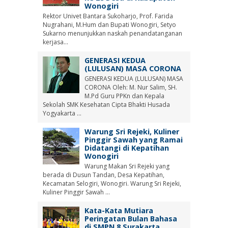
Wonogiri
Rektor Univet Bantara Sukoharjo, Prof. Farida
Nugrahani, M.Hum dan Bupati Wonogiri, Setyo
Sukarno menunjukkan naskah penandatanganan
kerjasa...
GENERASI KEDUA
(LULUSAN) MASA CORONA
GENERASI KEDUA (LULUSAN) MASA
CORONA Oleh: M. Nur Salim, SH.
M.Pd Guru PPKn dan Kepala
Sekolah SMK Kesehatan Cipta Bhakti Husada
Yogyakarta ...
Warung Sri Rejeki, Kuliner
Pinggir Sawah yang Ramai
Didatangi di Kepatihan
Wonogiri
Warung Makan Sri Rejeki yang
berada di Dusun Tandan, Desa Kepatihan,
Kecamatan Selogiri, Wonogiri. Warung Sri Rejeki,
Kuliner Pinggir Sawah ...
Kata-Kata Mutiara
Peringatan Bulan Bahasa
di SMPN 8 Surakarta