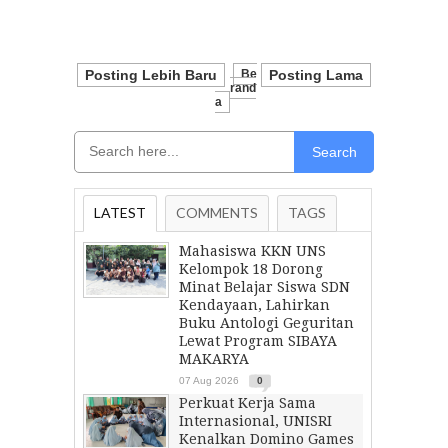
Posting Lebih Baru
Be
Posting Lama
Rand
A
Search
LATEST
COMMENTS
TAGS
Mahasiswa KKN UNS
Kelompok 18 Dorong
Minat Belajar Siswa SDN
Kendayaan, Lahirkan
Buku Antologi Geguritan
Lewat Program SIBAYA
MAKARYA
07 Aug 2026
0
Perkuat Kerja Sama
Internasional, UNISRI
Kenalkan Domino Games