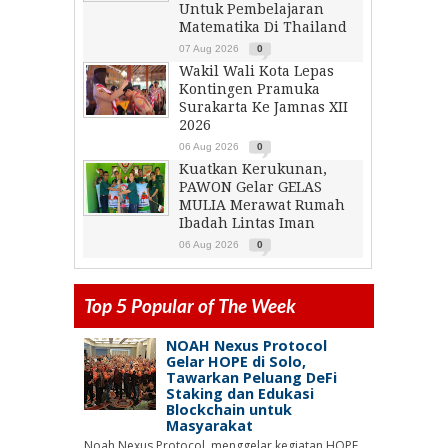
Untuk Pembelajaran
Matematika Di Thailand
07 Aug 2026
0
Wakil Wali Kota Lepas
Kontingen Pramuka
Surakarta Ke Jamnas XII
2026
06 Aug 2026
0
Kuatkan Kerukunan,
PAWON Gelar GELAS
MULIA Merawat Rumah
Ibadah Lintas Iman
06 Aug 2026
0
Top 5 Popular of The Week
NOAH Nexus Protocol
Gelar HOPE di Solo,
Tawarkan Peluang DeFi
Staking dan Edukasi
Blockchain untuk
Masyarakat
Noah Nexus Protocol, menggelar kegiatan HOPE