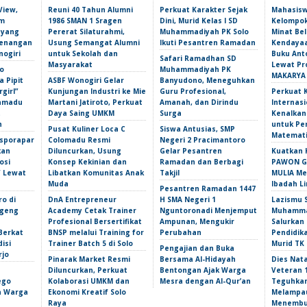
View,
Reuni 40 Tahun Alumni
Perkuat Karakter Sejak
Mahasis
am
1986 SMAN 1 Sragen
Dini, Murid Kelas I SD
Kelompok
 yang
Pererat Silaturahmi,
Muhammadiyah PK Solo
Minat Bel
Kenangan
Usung Semangat Alumni
Ikuti Pesantren Ramadan
Kendayaa
nogiri
untuk Sekolah dan
Buku Ant
Safari Ramadhan SD
Masyarakat
Lewat Pr
o
Muhammadiyah PK
MAKARYA
 Pipit
ASBF Wonogiri Gelar
Banyudono, Meneguhkan
girl”
Kunjungan Industri ke Mie
Guru Profesional,
Perkuat 
amadu
Martani Jatiroto, Perkuat
Amanah, dan Dirindu
Internasi
t
Daya Saing UMKM
Surga
Kenalka
n
untuk Pe
Pusat Kuliner Loca C
Siswa Antusias, SMP
Matemati
isporapar
Colomadu Resmi
Negeri 2 Pracimantoro
kan
Diluncurkan, Usung
Gelar Pesantren
Kuatkan 
osi
Konsep Kekinian dan
Ramadan dan Berbagi
PAWON Ge
f Lewat
Libatkan Komunitas Anak
Takjil
MULIA M
Muda
Ibadah L
Pesantren Ramadan 1447
ro di
DnA Entrepreneur
H SMA Negeri 1
Lazismu 
ngeng
Academy Cetak Trainer
Nguntoronadi Menjemput
Muhammad
Profesional Bersertifikat
Ampunan, Mengukir
Salurkan
Berkat
BNSP melalui Training for
Perubahan
Pendidik
isi
Trainer Batch 5 di Solo
Murid TK
Pengajian dan Buka
rjo
Pinarak Market Resmi
Bersama Al-Hidayah
Dies Nata
Diluncurkan, Perkuat
Bentongan Ajak Warga
Veteran 
ego
Kolaborasi UMKM dan
Mesra dengan Al-Qur’an
Teguhka
an Warga
Ekonomi Kreatif Solo
Melampau
Raya
Menembu