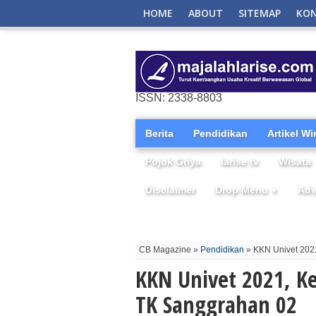
HOME
ABOUT
SITEMAP
KO
ISSN: 2338-8803
Berita
Pendidikan
Artikel W
Pojok Griya
larise tv
Wisata
Disclaimer
Drop Menu
Adv
▼
CB Magazine »
Pendidikan
» KKN Univet 202
KKN Univet 2021, K
TK Sanggrahan 02