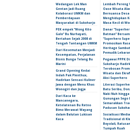
Wedangan Lek Man
Lembah Pereng 
Gentan Jadi Ruang
Oase Wisata Al
Kolaborasi UMKM dan
Bernuansa Desa
Pemberdayaan
Menghidupkan 
Masyarakat di Sukoharjo
Masa Kecil di Wo
PEK empek “Wong Kito
Danar “Superher
Galo” Bu Nurhayati,
Batman” Bersama
Bertahan Sejak 2008 di
“Superhero Super
Tengah Tantangan UMKM
Promosikan Ras
Heritage Sambu
Dari Kesemutan Menjadi
Pemudik Lebara
Kesempatan, Perjalanan
Bisnis Bunga Telang Bu
Pegawai PPPK D
Marini
Sukoharjo Hadir
Terobosan Prom
Grand Opening Kedai
Wisata dan Ekra
Indah Pak Plenthux,
Aksi Superhero
Hadirkan Sensasi Kuliner
Jawa dengan Menu Khas
Literasi Superhe
Wonogiri dan Jogja
Batu Seribu, Do
Nabi Nuh hingga
Dari Kaca ke
Gunungan Sego 
Mancanegara,
Semarakkan Trad
Ketelatenan Bu Retno
Padusan Sukoha
Bimo Merawat Wayang
dalam Balutan Lukisan
Sosialisasi Media
Kaca
Tradisional di Kl
Boyolali, Ratus
Tumpah Ruah