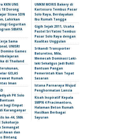
wa KKN UNS
UMKM MORIS Bakery di
 18 Dorong
Kartosuro Tembus Pasar
ajar Siswa SDN
Solo Raya, Berdayakan
n, Lahirkan
Ibu Rumah Tangga
ologi Geguritan
Gigih Sejak 2011, Usaha
ogram SIBAYA
Pastel Sri Yatmi Tembus
Pasar Solo Raya dengan
Kerja Sama
Kualitas Unggulan
onal, UNISRI
Srikandi Transporter
n Domino Games
Baturetno, Mila,
mbelajaran
Memecah Dominasi Laki-
ka di Thailand
laki Sekaligus Jadi Bukti
Kerukunan,
Bantuan Pangan
lar GELAS
Pemerintah Kian Tepat
erawat Rumah
Sasaran
intas Iman
Istana Parnaraya Wujud
SD
Penghormatan Lansia
iyah PK Solo
Kisah Inspiratif Kepala
 Bantuan
SMPN 4 Pracimantoro,
an bagi Empat
Halaman Beton Rumah
 di Karanganyar
Hasilkan Berbagai
lis ke-44, SMA
Sayuran
1 Sukoharjo
n Semangat
i Awan dan
s Bintang