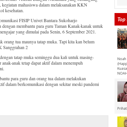
mi, kegiatan mahasiswa dalam melaksanakan KKN
ol kesehatan.
Top 
munikasi FISIP Univet Bantara Sukoharjo
 dengan membantu para guru Taman Kanak-kanak untuk
 mengajar yang dimulai pada Senin, 6 September 2021.
k orang tua maunya tatap muka. Tapi kita kan belum
TK Sanggrahan 2
n dengan tatap muka seminggu dua kali untuk masing-
Noah 
ar anak-anak tetap dapat aktif dalam menempuh
(Happ
ni.
Kuasa
NOAH 
bantu para guru dan orang tua dalam melakukan
ktif dalam berkomunikasi dengan sekitar meski pandemi
Priha