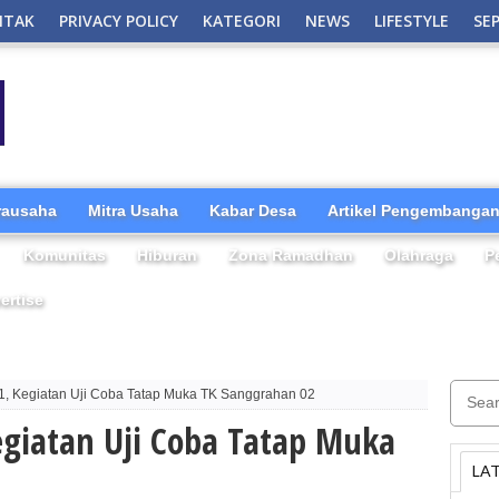
NTAK
PRIVACY POLICY
KATEGORI
NEWS
LIFESTYLE
SE
irausaha
Mitra Usaha
Kabar Desa
Artikel Pengembangan
Komunitas
Hiburan
Zona Ramadhan
Olahraga
P
ertise
1, Kegiatan Uji Coba Tatap Muka TK Sanggrahan 02
egiatan Uji Coba Tatap Muka
LA