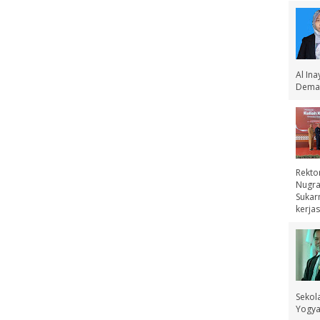
Al In
Demak
Rekto
Nugra
Sukar
kerjas
Sekol
Yogyak