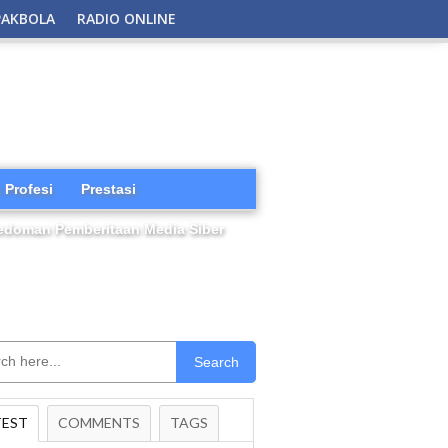
PAKBOLA
RADIO ONLINE
 Profesi
Prestasi
edoman Pemberitaan Media Siber
Search
TEST
COMMENTS
TAGS