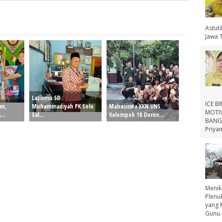
Astut
Jawa 
Lazismu SD
ICE B
an,
Muhammadiyah PK Solo
Mahasiswa KKN UNS
MOTIV
..
Sal...
Kelompok 18 Doron...
BANGS
Priyan
Menik
Plenu
yang 
Gunu..