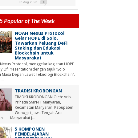
06 Aug 2026
0
5 Popular of The Week
NOAH Nexus Protocol
Gelar HOPE di Solo,
Tawarkan Peluang DeFi
Staking dan Edukasi
Blockchain untuk
Masyarakat
Nexus Protocol, menggelar kegiatan HOPE
y Of Presentation) dengan tajuk “Solo
i Masa Depan Lewat Teknologi Blockchain”.
...
TRADISI KROBONGAN
TRADISI KROBONGAN Oleh: Aris
Prihatin SMPN 1 Manyaran,
Kecamatan Manyaran, Kabupaten
Wonogiri, Jawa Tengah Aris
tin Masyarakat J...
5 KOMPONEN
PEMBELAJARAN