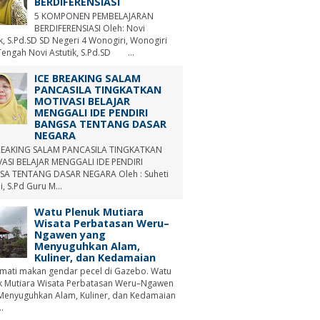
BERDIFERENSIASI
5 KOMPONEN PEMBELAJARAN
BERDIFERENSIASI Oleh: Novi
ik, S.Pd.SD SD Negeri 4 Wonogiri, Wonogiri
Tengah Novi Astutik, S.Pd.SD ...
ICE BREAKING SALAM
PANCASILA TINGKATKAN
MOTIVASI BELAJAR
MENGGALI IDE PENDIRI
BANGSA TENTANG DASAR
NEGARA
REAKING SALAM PANCASILA TINGKATKAN
ASI BELAJAR MENGGALI IDE PENDIRI
A TENTANG DASAR NEGARA Oleh : Suheti
i, S.Pd Guru M...
Watu Plenuk Mutiara
Wisata Perbatasan Weru–
Ngawen yang
Menyuguhkan Alam,
Kuliner, dan Kedamaian
mati makan gendar pecel di Gazebo. Watu
k Mutiara Wisata Perbatasan Weru–Ngawen
Menyuguhkan Alam, Kuliner, dan Kedamaian
.