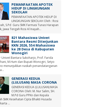
PEMANFAATAN APOTEK
HIDUP DI LINGKUNGAN
SEKOLAH
PEMANFAATAN APOTEK HIDUP DI
LINGKUNGAN SEKOLAH Oleh : Rosi
ayah, S.Pd Guru SMK Farmasi Tunas Harapan
, Jawa Tengah Rosi Al Inayah...
821 Mahasiswa Univet
Bantara Resmi Diterjunkan
KKN 2026, 554 Mahasiswa
ke 28 Desa di Kabupaten
Wonogiri
r Univet Bantara Sukoharjo, Prof. Farida
hani, M.Hum dan Bupati Wonogiri, Setyo
no menunjukkan naskah penandatanganan
a...
GENERASI KEDUA
(LULUSAN) MASA CORONA
GENERASI KEDUA (LULUSAN) MASA
CORONA Oleh: M. Nur Salim, SH.
M.Pd Guru PPKn dan Kepala
ah SMK Kesehatan Cipta Bhakti Husada
arta ...