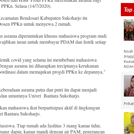
i PPKn. Selasa (14/7/2020).
Top 
Kecamatan Bendosari Kabupaten Sukoharjo itu
 Dosen PPKn untuk menyewa 2 rumah.
 asrama diperuntukan khusus mahasiswa program studi
iwajibkan iuran untuk membayar PDAM dan listrik setiap
Noah 
(Happ
ndemik covid yang selama ini membebani mahasiswa
Kuasa
 Dengan asrama ini diharapkan terciptanya kerukunan
NOAH 
 koordinasi dalam memajukan progdi PPKn ke depannya,"
eberadaan asrama putra dan putri itu dapat menjadi
 dan umumnya Univet Bantara Sukoharjo.
Priha
 mahasiswa ikut berpartisipasi aktif di lingkungan
et Bantara Sukoharjo.
siswa. Tiap rumah ada fasilitas 3 ruang kamar tidur,
i, ruang dapur, kamar mandi dengan air PAM, penerangan