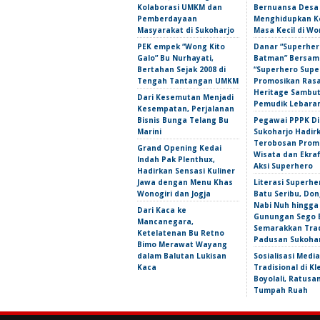
Kolaborasi UMKM dan
Bernuansa Desa
Pemberdayaan
Menghidupkan 
Masyarakat di Sukoharjo
Masa Kecil di Wo
PEK empek “Wong Kito
Danar “Superher
Galo” Bu Nurhayati,
Batman” Bersama
Bertahan Sejak 2008 di
“Superhero Super
Tengah Tantangan UMKM
Promosikan Ras
Heritage Sambu
Dari Kesemutan Menjadi
Pemudik Lebara
Kesempatan, Perjalanan
Bisnis Bunga Telang Bu
Pegawai PPPK D
Marini
Sukoharjo Hadir
Terobosan Prom
Grand Opening Kedai
Wisata dan Ekra
Indah Pak Plenthux,
Aksi Superhero
Hadirkan Sensasi Kuliner
Jawa dengan Menu Khas
Literasi Superhe
Wonogiri dan Jogja
Batu Seribu, Do
Nabi Nuh hingga
Dari Kaca ke
Gunungan Sego 
Mancanegara,
Semarakkan Trad
Ketelatenan Bu Retno
Padusan Sukoha
Bimo Merawat Wayang
dalam Balutan Lukisan
Sosialisasi Media
Kaca
Tradisional di Kl
Boyolali, Ratus
Tumpah Ruah