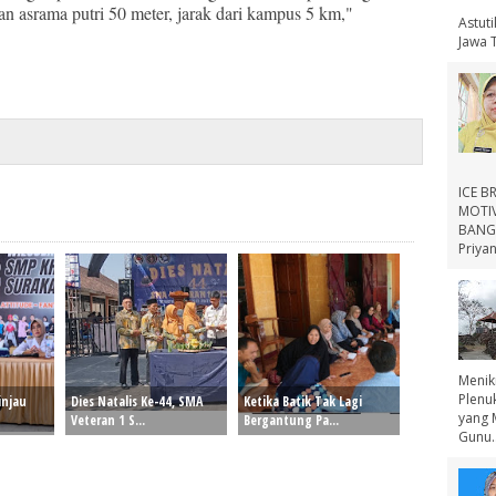
gan asrama putri 50 meter, jarak dari kampus 5 km,"
Astut
Jawa 
ICE B
MOTIV
BANGS
Priyan
Menik
Plenu
injau
Dies Natalis Ke-44, SMA
Ketika Batik Tak Lagi
yang 
Veteran 1 S...
Bergantung Pa...
Gunu..