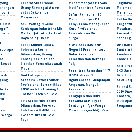
 yang
Pererat Silaturahmi,
Muhammadiyah PK Solo
Teguhka
Kenangan
Usung Semangat Alumni
Ikuti Pesantren Ramadan
Melampau
nogiri
untuk Sekolah dan
Menembu
Safari Ramadhan SD
Masyarakat
o
Muhammadiyah PK
Ketika Ba
 Pipit
ASBF Wonogiri Gelar
Banyudono, Meneguhkan
Bergantu
girl”
Kunjungan Industri ke Mie
Guru Profesional,
Matahari,
amadu
Martani Jatiroto, Perkuat
Amanah, dan Dirindu
Perkuat 
t
Daya Saing UMKM
Surga
Sendang 
n
Pusat Kuliner Loca C
Siswa Antusias, SMP
UPT Baha
isporapar
Colomadu Resmi
Negeri 2 Pracimantoro
Bantara 
kan
Diluncurkan, Usung
Gelar Pesantren
Pambiwar
osi
Konsep Kekinian dan
Ramadan dan Berbagi
Bahasa d
f Lewat
Libatkan Komunitas Anak
Takjil
Astrid Wi
Muda
Pesantren Ramadan 1447
SKO Sura
ro di
DnA Entrepreneur
H SMA Negeri 1
Disiplin 
ngeng
Academy Cetak Trainer
Nguntoronadi Menjemput
Atlet Ber
Profesional Bersertifikat
Ampunan, Mengukir
Seleksi S
Berkat
BNSP melalui Training for
Perubahan
2026 Dige
isi
Trainer Batch 5 di Solo
Pengajian dan Buka
Bantara,
rjo
Pinarak Market Resmi
Bersama Al-Hidayah
Ikuti Uji
Diluncurkan, Perkuat
Bentongan Ajak Warga
Pengama
ego
Kolaborasi UMKM dan
Mesra dengan Al-Qur’an
an Warga
Ekonomi Kreatif Solo
Raya