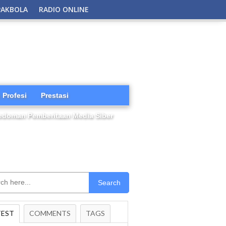
PAKBOLA
RADIO ONLINE
 Profesi
Prestasi
edoman Pemberitaan Media Siber
Search
TEST
COMMENTS
TAGS