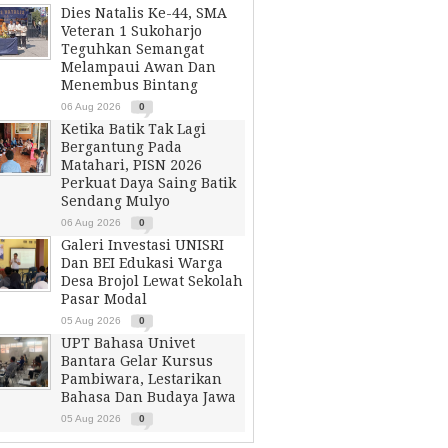
Dies Natalis Ke-44, SMA
Veteran 1 Sukoharjo
Teguhkan Semangat
Melampaui Awan Dan
Menembus Bintang
06 Aug 2026
0
Ketika Batik Tak Lagi
Bergantung Pada
Matahari, PISN 2026
Perkuat Daya Saing Batik
Sendang Mulyo
06 Aug 2026
0
Galeri Investasi UNISRI
Dan BEI Edukasi Warga
Desa Brojol Lewat Sekolah
Pasar Modal
05 Aug 2026
0
UPT Bahasa Univet
Bantara Gelar Kursus
Pambiwara, Lestarikan
Bahasa Dan Budaya Jawa
05 Aug 2026
0