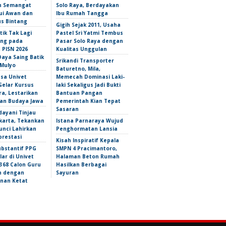
n Semangat
Solo Raya, Berdayakan
i Awan dan
Ibu Rumah Tangga
s Bintang
Gigih Sejak 2011, Usaha
tik Tak Lagi
Pastel Sri Yatmi Tembus
ng pada
Pasar Solo Raya dengan
 PISN 2026
Kualitas Unggulan
Daya Saing Batik
Srikandi Transporter
Mulyo
Baturetno, Mila,
sa Univet
Memecah Dominasi Laki-
Gelar Kursus
laki Sekaligus Jadi Bukti
a, Lestarikan
Bantuan Pangan
an Budaya Jawa
Pemerintah Kian Tepat
Sasaran
dayani Tinjau
karta, Tekankan
Istana Parnaraya Wujud
Kunci Lahirkan
Penghormatan Lansia
prestasi
Kisah Inspiratif Kepala
ubstantif PPG
SMPN 4 Pracimantoro,
lar di Univet
Halaman Beton Rumah
 368 Calon Guru
Hasilkan Berbagai
an dengan
Sayuran
nan Ketat