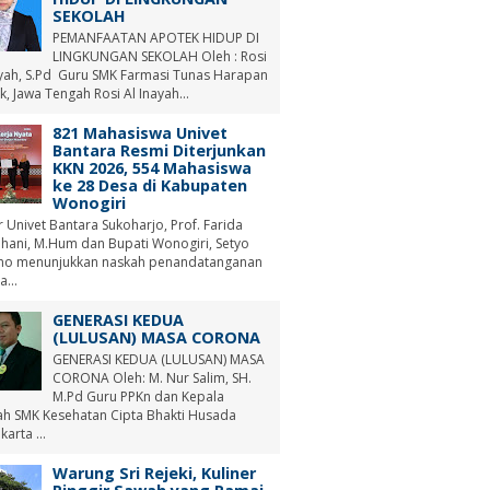
SEKOLAH
PEMANFAATAN APOTEK HIDUP DI
LINGKUNGAN SEKOLAH Oleh : Rosi
ayah, S.Pd Guru SMK Farmasi Tunas Harapan
, Jawa Tengah Rosi Al Inayah...
821 Mahasiswa Univet
Bantara Resmi Diterjunkan
KKN 2026, 554 Mahasiswa
ke 28 Desa di Kabupaten
Wonogiri
r Univet Bantara Sukoharjo, Prof. Farida
hani, M.Hum dan Bupati Wonogiri, Setyo
no menunjukkan naskah penandatanganan
a...
GENERASI KEDUA
(LULUSAN) MASA CORONA
GENERASI KEDUA (LULUSAN) MASA
CORONA Oleh: M. Nur Salim, SH.
M.Pd Guru PPKn dan Kepala
ah SMK Kesehatan Cipta Bhakti Husada
arta ...
Warung Sri Rejeki, Kuliner