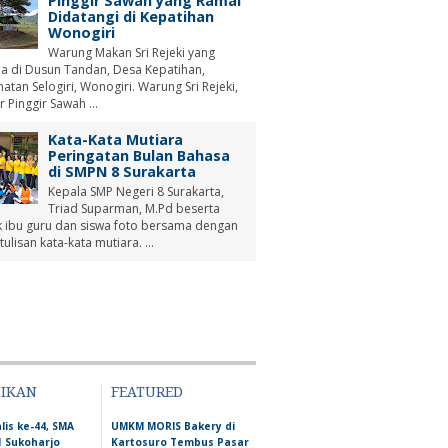
Pinggir Sawah yang Ramai
Didatangi di Kepatihan
Wonogiri
Warung Makan Sri Rejeki yang
a di Dusun Tandan, Desa Kepatihan,
tan Selogiri, Wonogiri. Warung Sri Rejeki,
r Pinggir Sawah ...
Kata-Kata Mutiara
Peringatan Bulan Bahasa
di SMPN 8 Surakarta
Kepala SMP Negeri 8 Surakarta,
Triad Suparman, M.Pd beserta
 ibu guru dan siswa foto bersama dengan
tulisan kata-kata mutiara. ...
DIKAN
FEATURED
lis ke-44, SMA
UMKM MORIS Bakery di
1 Sukoharjo
Kartosuro Tembus Pasar