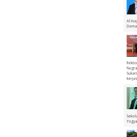
Al In
Demak
Rekto
Nugra
Sukar
kerjas
Sekol
Yogyak