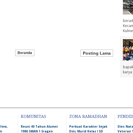
berad
Kecama
Kuline
Beranda
Posting Lama
bapak
karya 
KOMUNITAS
ZONA RAMADHAN
PENDI
View,
Reuni 40 Tahun Alumni
Perkuat Karakter Sejak
Dies Nata
am
1986 SMAN 1 Sragen
Dini, Murid Kelas I SD
Veteran 