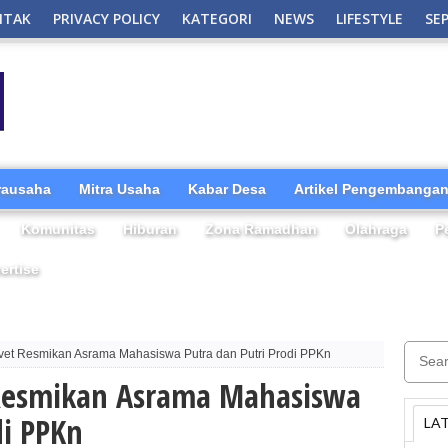
NTAK
PRIVACY POLICY
KATEGORI
NEWS
LIFESTYLE
SE
irausaha
Mitra Usaha
Kabar Desa
Artikel Pengembangan
Komunitas
Hiburan
Zona Ramadhan
Olahraga
P
ertise
vet Resmikan Asrama Mahasiswa Putra dan Putri Prodi PPKn
 Resmikan Asrama Mahasiswa
di PPKn
LA