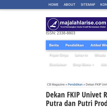
HOME
ABOUT
SITEMAP
KO
ISSN: 2338-8803
Berita
Pendidikan
Artikel W
Pojok Griya
larise tv
Wisata
Disclaimer
Drop Menu
Adv
▼
CB Magazine »
Pendidikan
» Dekan FKIP Uni
Dekan FKIP Univet
Putra dan Putri Pro