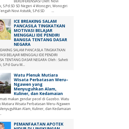
BERDIFERENSIASI Oleh: Novi
ik, S.Pd.SD SD Negeri 4 Wonogiri, Wonogiri
Tengah Novi Astutik, S.Pd.SD ...
ICE BREAKING SALAM
PANCASILA TINGKATKAN
MOTIVASI BELAJAR
MENGGALI IDE PENDIRI
BANGSA TENTANG DASAR
NEGARA
REAKING SALAM PANCASILA TINGKATKAN
ASI BELAJAR MENGGALI IDE PENDIRI
A TENTANG DASAR NEGARA Oleh : Suheti
i, S.Pd Guru M...
Watu Plenuk Mutiara
Wisata Perbatasan Weru–
Ngawen yang
Menyuguhkan Alam,
Kuliner, dan Kedamaian
mati makan gendar pecel di Gazebo. Watu
k Mutiara Wisata Perbatasan Weru–Ngawen
Menyuguhkan Alam, Kuliner, dan Kedamaian
.
PEMANFAATAN APOTEK
HIDUP DI LINGKUNGAN