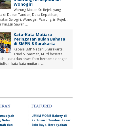
Wonogiri
Warung Makan Sri Rejeki yang
a di Dusun Tandan, Desa Kepatihan,
tan Selogiri, Wonogiri. Warung Sri Rejeki,
r Pinggir Sawah ...
Kata-Kata Mutiara
Peringatan Bulan Bahasa
di SMPN 8 Surakarta
Kepala SMP Negeri 8 Surakarta,
Triad Suparman, M.Pd beserta
 ibu guru dan siswa foto bersama dengan
tulisan kata-kata mutiara. ...
DIKAN
FEATURED
mmadiyah
UMKM MORIS Bakery di
 Gelar
Kartosuro Tembus Pasar
nah dan
Solo Raya, Berdayakan