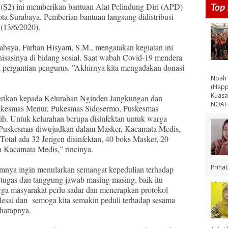
 (S2) ini memberikan bantuan Alat Pelindung Diri (APD)
Top 
a Surabaya. Pemberian bantuan langsung didistribusi
(13/6/2020).
aya, Farhan Hisyam, S.M., mengatakan kegiatan ini
nisasinya di bidang sosial. Saat wabah Covid-19 mendera
 pergantian pengurus. ”Akhirnya kita mengadakan donasi
Noah 
(Happ
Kuasa
iberikan kepada Kelurahan Nginden Jangkungan dan
NOAH 
Pukesmas Menur, Pukesmas Sidosermo, Puskesmas
. Untuk kelurahan berupa disinfektan untuk warga
g Puskesmas diwujudkan dalam Masker, Kacamata Medis,
Total ada 32 Jerigen disinfektan, 40 boks Masker, 20
 Kacamata Medis,” rincinya.
Priha
 timnya ingin menularkan semangat kepedulian terhadap
tugas dan tanggung jawab masing-masing, baik itu
arga masyarakat perlu sadar dan menerapkan protokol
lesai dan semoga kita semakin peduli terhadap sesama
 harapnya.