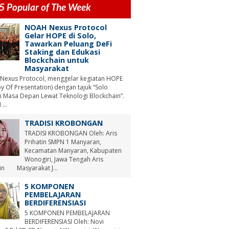
5 Popular of The Week
NOAH Nexus Protocol
Gelar HOPE di Solo,
Tawarkan Peluang DeFi
Staking dan Edukasi
Blockchain untuk
Masyarakat
Nexus Protocol, menggelar kegiatan HOPE
y Of Presentation) dengan tajuk “Solo
i Masa Depan Lewat Teknologi Blockchain”.
...
TRADISI KROBONGAN
TRADISI KROBONGAN Oleh: Aris
Prihatin SMPN 1 Manyaran,
Kecamatan Manyaran, Kabupaten
Wonogiri, Jawa Tengah Aris
tin Masyarakat J...
5 KOMPONEN
PEMBELAJARAN
BERDIFERENSIASI
5 KOMPONEN PEMBELAJARAN
BERDIFERENSIASI Oleh: Novi