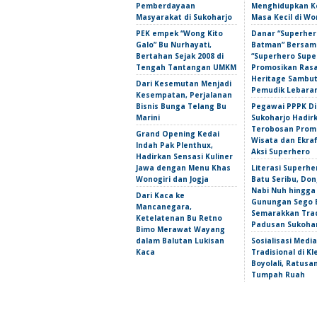
Pemberdayaan
Menghidupkan 
Masyarakat di Sukoharjo
Masa Kecil di Wo
PEK empek “Wong Kito
Danar “Superher
Galo” Bu Nurhayati,
Batman” Bersama
Bertahan Sejak 2008 di
“Superhero Super
Tengah Tantangan UMKM
Promosikan Ras
Heritage Sambu
Dari Kesemutan Menjadi
Pemudik Lebara
Kesempatan, Perjalanan
Bisnis Bunga Telang Bu
Pegawai PPPK D
Marini
Sukoharjo Hadir
Terobosan Prom
Grand Opening Kedai
Wisata dan Ekra
Indah Pak Plenthux,
Aksi Superhero
Hadirkan Sensasi Kuliner
Jawa dengan Menu Khas
Literasi Superhe
Wonogiri dan Jogja
Batu Seribu, Do
Nabi Nuh hingga
Dari Kaca ke
Gunungan Sego 
Mancanegara,
Semarakkan Trad
Ketelatenan Bu Retno
Padusan Sukoha
Bimo Merawat Wayang
dalam Balutan Lukisan
Sosialisasi Media
Kaca
Tradisional di Kl
Boyolali, Ratus
Tumpah Ruah