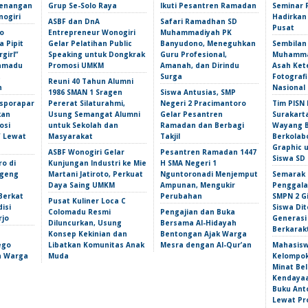
Kenangan
Grup Se-Solo Raya
Ikuti Pesantren Ramadan
Seminar 
nogiri
Hadirkan
ASBF dan DnA
Safari Ramadhan SD
Pusat
o
Entrepreneur Wonogiri
Muhammadiyah PK
 Pipit
Gelar Pelatihan Public
Banyudono, Meneguhkan
Sembilan
girl”
Speaking untuk Dongkrak
Guru Profesional,
Muhammad
amadu
Promosi UMKM
Amanah, dan Dirindu
Asah Ket
t
Surga
Fotografi
Reuni 40 Tahun Alumni
n
Nasional
1986 SMAN 1 Sragen
Siswa Antusias, SMP
isporapar
Pererat Silaturahmi,
Negeri 2 Pracimantoro
Tim PISN 
kan
Usung Semangat Alumni
Gelar Pesantren
Surakart
osi
untuk Sekolah dan
Ramadan dan Berbagi
Wayang B
f Lewat
Masyarakat
Takjil
Berkolab
Graphic 
ASBF Wonogiri Gelar
Pesantren Ramadan 1447
Siswa SD
ro di
Kunjungan Industri ke Mie
H SMA Negeri 1
ngeng
Martani Jatiroto, Perkuat
Nguntoronadi Menjemput
Semarak 
Daya Saing UMKM
Ampunan, Mengukir
Penggala
Berkat
Perubahan
SMPN 2 Gi
Pusat Kuliner Loca C
isi
Siswa Dit
Colomadu Resmi
Pengajian dan Buka
rjo
Generasi
Diluncurkan, Usung
Bersama Al-Hidayah
Berkarak
Konsep Kekinian dan
Bentongan Ajak Warga
ego
Libatkan Komunitas Anak
Mesra dengan Al-Qur’an
Mahasis
an Warga
Muda
Kelompok
Minat Bel
Kendayaa
Buku Ant
Lewat Pr