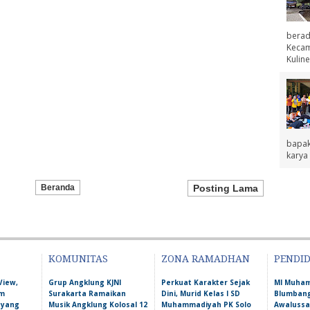
berad
Kecama
Kuline
bapak
karya 
Beranda
Posting Lama
KOMUNITAS
ZONA RAMADHAN
PENDI
View,
Grup Angklung KJNI
Perkuat Karakter Sejak
MI Muha
am
Surakarta Ramaikan
Dini, Murid Kelas I SD
Blumbang
 yang
Musik Angklung Kolosal 12
Muhammadiyah PK Solo
Awalussa