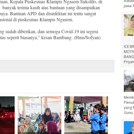
Astut
ntuan, Kepala Puskesmas Klampis Ngasem Sukolilo, dr.
Jawa 
banyak terima kasih atas bantuan yang disampaikan
a. Bantuan APD dan disinfektan ini tentu sangat
rasional di puskesmas Klampis Ngasem.
yang sudah diberikan, dan semoga Covid-19 ini segera
vitas seperti biasanya,” kesan Bambang. (Hms/Sofyan)
ICE B
MOTIV
BANGS
Priyan
Menik
Plenu
yang 
Gunu..