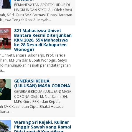
PEMANFAATAN APOTEK HIDUP DI
LINGKUNGAN SEKOLAH Oleh : Rosi
ayah, S.Pd Guru SMK Farmasi Tunas Harapan
, Jawa Tengah Rosi Al Inayah...
821 Mahasiswa Univet
Bantara Resmi Diterjunkan
KKN 2026, 554 Mahasiswa
ke 28 Desa di Kabupaten
Wonogiri
r Univet Bantara Sukoharjo, Prof. Farida
hani, M.Hum dan Bupati Wonogiri, Setyo
no menunjukkan naskah penandatanganan
a...
GENERASI KEDUA
(LULUSAN) MASA CORONA
GENERASI KEDUA (LULUSAN) MASA
CORONA Oleh: M. Nur Salim, SH.
M.Pd Guru PPKn dan Kepala
ah SMK Kesehatan Cipta Bhakti Husada
arta ...
Warung Sri Rejeki, Kuliner
Pinggir Sawah yang Ramai
Didatangi di Kepatihan