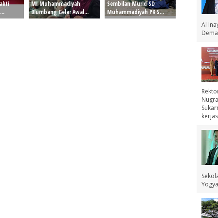
akti
MI Muhammadiyah
Sembilan Murid SD
..
Blumbang Gelar Awal...
Muhammadiyah PK S...
Al In
Demak
Rekto
Nugra
Sukar
kerjas
Sekol
Yogyak