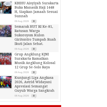
KBIHU Aisyiyah Surakarta
Buka Manasik Haji 1448
H, Siapkan Jamaah Sesuai
Sunnah
09 Aug 2026
0
Semarak HUT RI Ke-81,
Ratusan Warga
Sukoroyom Kulon
Giritontro Tumpah Ruah
Ikuti Jalan Sehat.
09 Aug 2026
0
Grup Angklung KJNI
Surakarta Ramaikan
Musik Angklung Kolosal
12 Grup Se-Solo Raya
09 Aug 2026
0
Kunjungi Liga Angkasa
2026, Astrid Widayani
Apresiasi Semangat
Guyub Warga Sangkrah
08 Aug 2026
0