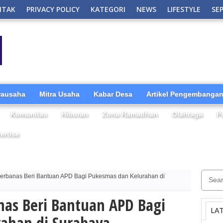
NTAK
PRIVACY POLICY
KATEGORI
NEWS
LIFESTYLE
SE
irausaha
Mitra Usaha
Kabar Desa
Artikel Pengembangan
Komunitas
Hiburan
Zona Ramadhan
Olahraga
P
ertise
erbanas Beri Bantuan APD Bagi Pukesmas dan Kelurahan di
nas Beri Bantuan APD Bagi
LA
ahan di Surabaya