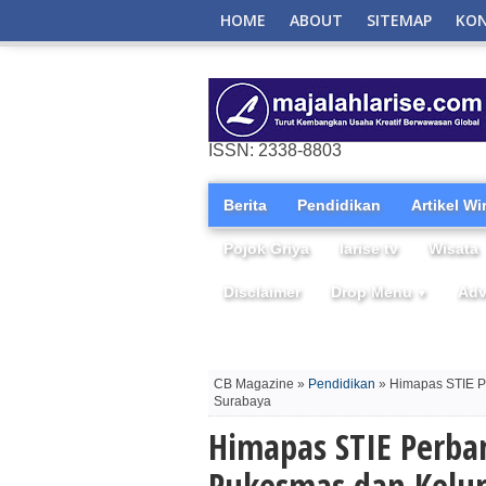
HOME
ABOUT
SITEMAP
KO
ISSN: 2338-8803
Berita
Pendidikan
Artikel W
Pojok Griya
larise tv
Wisata
Disclaimer
Drop Menu
Adv
▼
CB Magazine »
Pendidikan
» Himapas STIE P
Surabaya
Himapas STIE Perba
Pukesmas dan Kelur