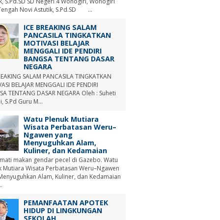
ik, S.Pd.SD SD Negeri 4 Wonogiri, Wonogiri
Tengah Novi Astutik, S.Pd.SD ...
ICE BREAKING SALAM
PANCASILA TINGKATKAN
MOTIVASI BELAJAR
MENGGALI IDE PENDIRI
BANGSA TENTANG DASAR
NEGARA
REAKING SALAM PANCASILA TINGKATKAN
ASI BELAJAR MENGGALI IDE PENDIRI
A TENTANG DASAR NEGARA Oleh : Suheti
i, S.Pd Guru M...
Watu Plenuk Mutiara
Wisata Perbatasan Weru–
Ngawen yang
Menyuguhkan Alam,
Kuliner, dan Kedamaian
mati makan gendar pecel di Gazebo. Watu
k Mutiara Wisata Perbatasan Weru–Ngawen
Menyuguhkan Alam, Kuliner, dan Kedamaian
.
PEMANFAATAN APOTEK
HIDUP DI LINGKUNGAN
SEKOLAH