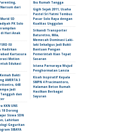
Parenting,
Ibu Rumah Tangga
 Narsum dari
Gigih Sejak 2011, Usaha
Pastel Sri Yatmi Tembus
 Murid SD
Pasar Solo Raya dengan
iyah PK Solo
Kualitas Unggulan
erampilan
Srikandi Transporter
 di Hari Anak
Baturetno, Mila,
Memecah Dominasi Laki-
FSRD ISI
laki Sekaligus Jadi Bukti
a Hadirkan
Bantuan Pangan
abad Kartasura
Pemerintah Kian Tepat
orasi Motion
Sasaran
untuk Edukasi
Istana Parnaraya Wujud
Penghormatan Lansia
Kemah Bakti
Kisah Inspiratif Kepala
ng AMERTA 3
SMPN 4 Pracimantoro,
ritontro, 648
Halaman Beton Rumah
empa Jadi
Hasilkan Berbagai
 Tangguh dan
Sayuran
ter
wa KKN UNS
 18 Dorong
ajar Siswa SDN
n, Lahirkan
ologi Geguritan
ogram SIBAYA