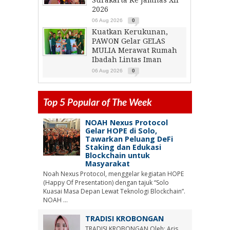
Surakarta Ke Jamnas XII
2026
06 Aug 2026
0
Kuatkan Kerukunan,
PAWON Gelar GELAS
MULIA Merawat Rumah
Ibadah Lintas Iman
06 Aug 2026
0
Top 5 Popular of The Week
NOAH Nexus Protocol
Gelar HOPE di Solo,
Tawarkan Peluang DeFi
Staking dan Edukasi
Blockchain untuk
Masyarakat
Noah Nexus Protocol, menggelar kegiatan HOPE
(Happy Of Presentation) dengan tajuk “Solo
Kuasai Masa Depan Lewat Teknologi Blockchain”.
NOAH ...
TRADISI KROBONGAN
TRADISI KROBONGAN Oleh: Aris