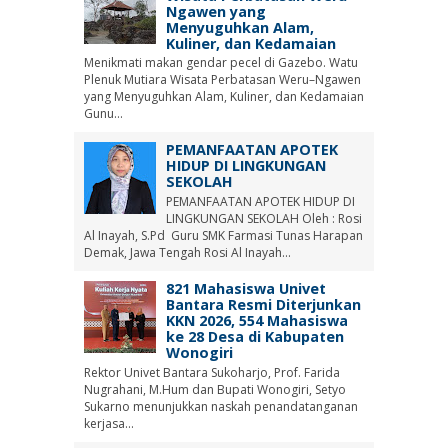
Ngawen yang
Menyuguhkan Alam,
Kuliner, dan Kedamaian
Menikmati makan gendar pecel di Gazebo. Watu
Plenuk Mutiara Wisata Perbatasan Weru–Ngawen
yang Menyuguhkan Alam, Kuliner, dan Kedamaian
Gunu...
PEMANFAATAN APOTEK
HIDUP DI LINGKUNGAN
SEKOLAH
PEMANFAATAN APOTEK HIDUP DI
LINGKUNGAN SEKOLAH Oleh : Rosi
Al Inayah, S.Pd Guru SMK Farmasi Tunas Harapan
Demak, Jawa Tengah Rosi Al Inayah...
821 Mahasiswa Univet
Bantara Resmi Diterjunkan
KKN 2026, 554 Mahasiswa
ke 28 Desa di Kabupaten
Wonogiri
Rektor Univet Bantara Sukoharjo, Prof. Farida
Nugrahani, M.Hum dan Bupati Wonogiri, Setyo
Sukarno menunjukkan naskah penandatanganan
kerjasa...