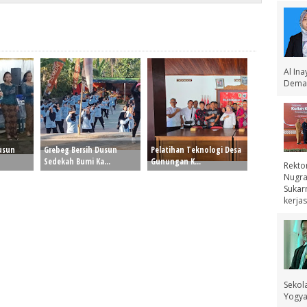
Al In
Demak
Dusun
Grebeg Bersih Dusun
Pelatihan Teknologi Desa
Sedekah Bumi Ka...
Gunungan K...
Rekto
Nugra
Sukar
kerjas
Sekol
Yogyak