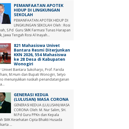
PEMANFAATAN APOTEK
HIDUP DI LINGKUNGAN
SEKOLAH
PEMANFAATAN APOTEK HIDUP DI
LINGKUNGAN SEKOLAH Oleh : Rosi
ayah, S.Pd Guru SMK Farmasi Tunas Harapan
, Jawa Tengah Rosi Al Inayah...
821 Mahasiswa Univet
Bantara Resmi Diterjunkan
KKN 2026, 554 Mahasiswa
ke 28 Desa di Kabupaten
Wonogiri
r Univet Bantara Sukoharjo, Prof. Farida
hani, M.Hum dan Bupati Wonogiri, Setyo
no menunjukkan naskah penandatanganan
a...
GENERASI KEDUA
(LULUSAN) MASA CORONA
GENERASI KEDUA (LULUSAN) MASA
CORONA Oleh: M. Nur Salim, SH.
M.Pd Guru PPKn dan Kepala
ah SMK Kesehatan Cipta Bhakti Husada
arta ...