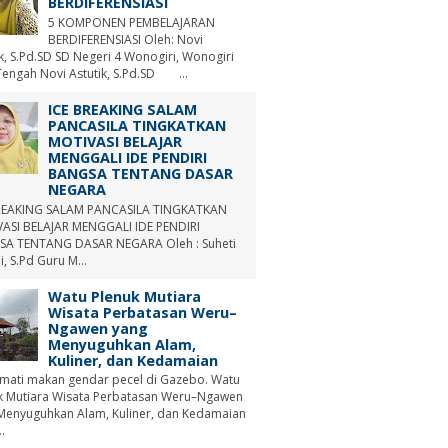
BERDIFERENSIASI
5 KOMPONEN PEMBELAJARAN
BERDIFERENSIASI Oleh: Novi
ik, S.Pd.SD SD Negeri 4 Wonogiri, Wonogiri
Tengah Novi Astutik, S.Pd.SD ...
ICE BREAKING SALAM
PANCASILA TINGKATKAN
MOTIVASI BELAJAR
MENGGALI IDE PENDIRI
BANGSA TENTANG DASAR
NEGARA
REAKING SALAM PANCASILA TINGKATKAN
ASI BELAJAR MENGGALI IDE PENDIRI
A TENTANG DASAR NEGARA Oleh : Suheti
i, S.Pd Guru M...
Watu Plenuk Mutiara
Wisata Perbatasan Weru–
Ngawen yang
Menyuguhkan Alam,
Kuliner, dan Kedamaian
mati makan gendar pecel di Gazebo. Watu
k Mutiara Wisata Perbatasan Weru–Ngawen
Menyuguhkan Alam, Kuliner, dan Kedamaian
.