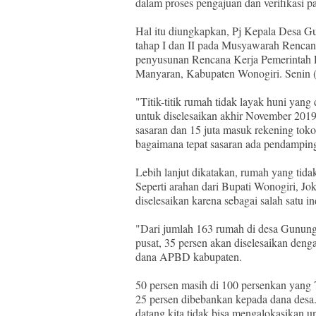
dalam proses pengajuan dan verifikasi p
Hal itu diungkapkan, Pj Kepala Desa 
tahap I dan II pada Musyawarah Renca
penyusunan Rencana Kerja Pemerinta
Manyaran, Kabupaten Wonogiri. Senin (
"Titik-titik rumah tidak layak huni yang
untuk diselesaikan akhir November 2019
sasaran dan 15 juta masuk rekening toko
bagaimana tepat sasaran ada pendampin
Lebih lanjut dikatakan, rumah yang tidak
Seperti arahan dari Bupati Wonogiri, Jo
diselesaikan karena sebagai salah satu 
"Dari jumlah 163 rumah di desa Gunun
pusat, 35 persen akan diselesaikan deng
dana APBD kabupaten.
50 persen masih di 100 persenkan yang
25 persen dibebankan kepada dana desa.
datang kita tidak bisa mengalokasikan 