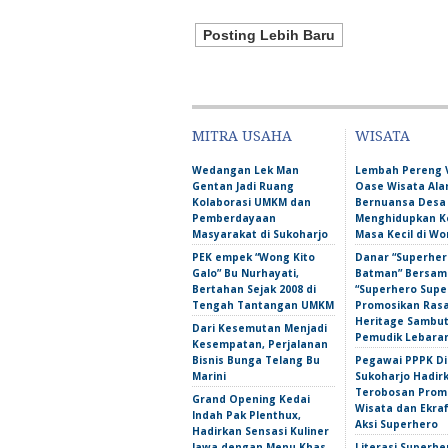
Posting Lebih Baru
MITRA USAHA
WISATA
Wedangan Lek Man
Lembah Pereng 
Gentan Jadi Ruang
Oase Wisata Al
Kolaborasi UMKM dan
Bernuansa Desa
Pemberdayaan
Menghidupkan 
Masyarakat di Sukoharjo
Masa Kecil di Wo
PEK empek “Wong Kito
Danar “Superher
Galo” Bu Nurhayati,
Batman” Bersama
Bertahan Sejak 2008 di
“Superhero Super
Tengah Tantangan UMKM
Promosikan Ras
Heritage Sambu
Dari Kesemutan Menjadi
Pemudik Lebara
Kesempatan, Perjalanan
Bisnis Bunga Telang Bu
Pegawai PPPK D
Marini
Sukoharjo Hadir
Terobosan Prom
Grand Opening Kedai
Wisata dan Ekra
Indah Pak Plenthux,
Aksi Superhero
Hadirkan Sensasi Kuliner
Jawa dengan Menu Khas
Literasi Superhe