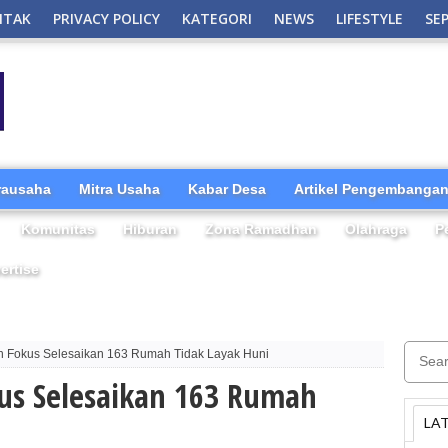
NTAK
PRIVACY POLICY
KATEGORI
NEWS
LIFESTYLE
SE
irausaha
Mitra Usaha
Kabar Desa
Artikel Pengembangan
Komunitas
Hiburan
Zona Ramadhan
Olahraga
P
ertise
 Fokus Selesaikan 163 Rumah Tidak Layak Huni
us Selesaikan 163 Rumah
LA