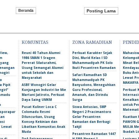
Beranda
Posting Lama
KOMUNITAS
ZONA RAMADHAN
PENDI
View,
Reuni 40 Tahun Alumni
Perkuat Karakter Sejak
Mahasis
am
1986 SMAN 1 Sragen
Dini, Murid Kelas I SD
Kelompok
 yang
Pererat Silaturahmi,
Muhammadiyah PK Solo
Minat Bel
Kenangan
Usung Semangat Alumni
Ikuti Pesantren Ramadan
Kendayaa
nogiri
untuk Sekolah dan
Buku Ant
Safari Ramadhan SD
Masyarakat
Lewat Pr
o
Muhammadiyah PK
MAKARYA
 Pipit
ASBF Wonogiri Gelar
Banyudono, Meneguhkan
girl”
Kunjungan Industri ke Mie
Guru Profesional,
Perkuat 
amadu
Martani Jatiroto, Perkuat
Amanah, dan Dirindu
Internasi
t
Daya Saing UMKM
Surga
Kenalka
n
untuk Pe
Pusat Kuliner Loca C
Siswa Antusias, SMP
Matemati
isporapar
Colomadu Resmi
Negeri 2 Pracimantoro
kan
Diluncurkan, Usung
Gelar Pesantren
Kuatkan 
osi
Konsep Kekinian dan
Ramadan dan Berbagi
PAWON Ge
f Lewat
Libatkan Komunitas Anak
Takjil
MULIA M
Muda
Ibadah L
Pesantren Ramadan 1447
ro di
DnA Entrepreneur
H SMA Negeri 1
Lazismu 