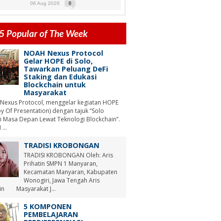
06 Aug 2026
0
5 Popular of The Week
NOAH Nexus Protocol
Gelar HOPE di Solo,
Tawarkan Peluang DeFi
Staking dan Edukasi
Blockchain untuk
Masyarakat
Nexus Protocol, menggelar kegiatan HOPE
y Of Presentation) dengan tajuk “Solo
i Masa Depan Lewat Teknologi Blockchain”.
...
TRADISI KROBONGAN
TRADISI KROBONGAN Oleh: Aris
Prihatin SMPN 1 Manyaran,
Kecamatan Manyaran, Kabupaten
Wonogiri, Jawa Tengah Aris
tin Masyarakat J...
5 KOMPONEN
PEMBELAJARAN