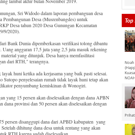
aling lambat akhir bulan November 2019.
Gunungan, Sri Widodo dalam laporan pembanguan desa
na Pembangunan Desa (Musrenbangdes) untuk
Top 
h RKP Desa tahun 2020 Desa Gunungan Kecamatan
9/9/2020).
 dari Bank Dunia dipemberkasan verifikasi tolong dibantu
. Uang anggaran 17,5 juta yang 2,5 juta masuk rekening
 material yang ditunjuk. Desa hanya memfasilitasi
gan dari RTH," terangnya.
Noah 
(Happ
Kuasa
 layak huni ketika ada kerjasama yang baik pasti selesai.
NOAH 
ko Sutopo penyelesaian rumah tidak layak huni tetap akan
indikator penyumbang kemiskinan di Wonogiri.
gan yang 15 persen akan diselesaikan dengan dana APBN
an dana provinsi dan 50 persen akan diselesaikan dengan
Priha
 75 persen disanggupi dana dari APBD kabupaten yang
 Setelah dihitung dana desa untuk rentang yang akan
untuk RTH karena sudah diselesaikan.