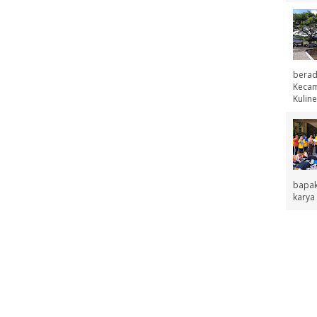
berad
Kecama
Kuline
bapak
karya 