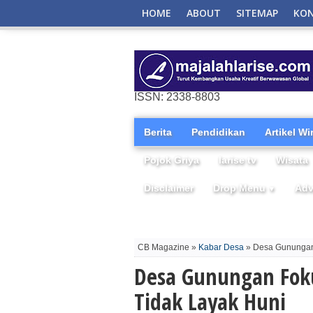
HOME
ABOUT
SITEMAP
KO
ISSN: 2338-8803
Berita
Pendidikan
Artikel W
Pojok Griya
larise tv
Wisata
Disclaimer
Drop Menu
Adv
▼
CB Magazine »
Kabar Desa
» Desa Gunungan
Desa Gunungan Fok
Tidak Layak Huni