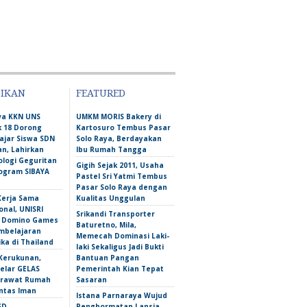
DIKAN
FEATURED
wa KKN UNS
UMKM MORIS Bakery di
 18 Dorong
Kartosuro Tembus Pasar
ajar Siswa SDN
Solo Raya, Berdayakan
n, Lahirkan
Ibu Rumah Tangga
ologi Geguritan
Gigih Sejak 2011, Usaha
ogram SIBAYA
Pastel Sri Yatmi Tembus
Pasar Solo Raya dengan
Kerja Sama
Kualitas Unggulan
onal, UNISRI
Srikandi Transporter
n Domino Games
Baturetno, Mila,
mbelajaran
Memecah Dominasi Laki-
ka di Thailand
laki Sekaligus Jadi Bukti
Kerukunan,
Bantuan Pangan
lar GELAS
Pemerintah Kian Tepat
erawat Rumah
Sasaran
intas Iman
Istana Parnaraya Wujud
SD
Penghormatan Lansia