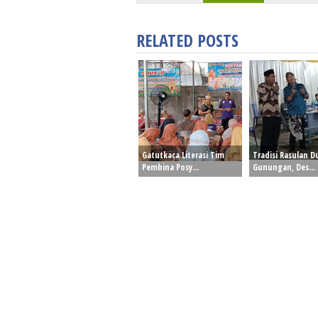
RELATED POSTS
Gatutkaca Literasi Tim
Tradisi Rasulan 
Pembina Posy...
Gunungan, Des...