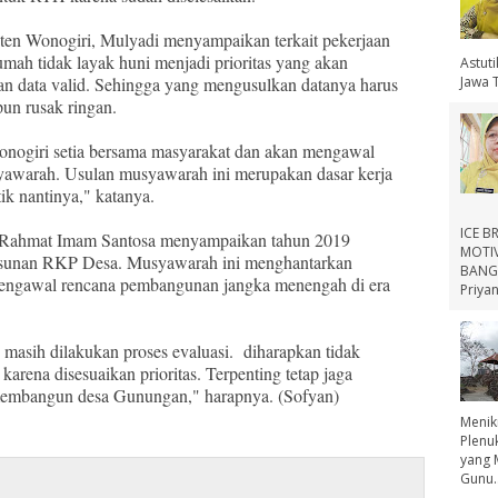
n Wonogiri, Mulyadi menyampaikan terkait pekerjaan
ah tidak layak huni menjadi prioritas yang akan
Astut
Jawa 
an data valid. Sehingga yang mengusulkan datanya harus
pun rusak ringan.
ogiri setia bersama masyarakat dan akan mengawal
yawarah. Usulan musyawarah ini merupakan dasar kerja
tik nantinya," katanya.
ICE B
 Rahmat Imam Santosa menyampaikan tahun 2019
MOTIV
usunan RKP Desa. Musyawarah ini menghantarkan
BANGS
mengawal rencana pembangunan jangka menengah di era
Priyan
p masih dilakukan proses evaluasi. diharapkan tidak
karena disesuaikan prioritas. Terpenting tetap jaga
embangun desa Gunungan," harapnya. (Sofyan)
Menik
Plenu
yang 
Gunu..