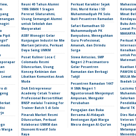
View,
Reuni 40 Tahun Alumni
Perkuat Karakter Sejak
Mahasis
am
1986 SMAN 1 Sragen
Dini, Murid Kelas I SD
Kelompok
 yang
Pererat Silaturahmi,
Muhammadiyah PK Solo
Minat Bel
Kenangan
Usung Semangat Alumni
Ikuti Pesantren Ramadan
Kendayaa
nogiri
untuk Sekolah dan
Buku Ant
Safari Ramadhan SD
Masyarakat
Lewat Pr
o
Muhammadiyah PK
MAKARYA
 Pipit
ASBF Wonogiri Gelar
Banyudono, Meneguhkan
girl”
Kunjungan Industri ke Mie
Guru Profesional,
Perkuat 
amadu
Martani Jatiroto, Perkuat
Amanah, dan Dirindu
Internasi
t
Daya Saing UMKM
Surga
Kenalka
n
untuk Pe
Pusat Kuliner Loca C
Siswa Antusias, SMP
Matemati
isporapar
Colomadu Resmi
Negeri 2 Pracimantoro
kan
Diluncurkan, Usung
Gelar Pesantren
Kuatkan 
osi
Konsep Kekinian dan
Ramadan dan Berbagi
PAWON Ge
f Lewat
Libatkan Komunitas Anak
Takjil
MULIA M
Muda
Ibadah L
Pesantren Ramadan 1447
ro di
DnA Entrepreneur
H SMA Negeri 1
Lazismu 
ngeng
Academy Cetak Trainer
Nguntoronadi Menjemput
Muhammad
Profesional Bersertifikat
Ampunan, Mengukir
Salurkan
Berkat
BNSP melalui Training for
Perubahan
Pendidik
isi
Trainer Batch 5 di Solo
Murid TK
Pengajian dan Buka
rjo
Pinarak Market Resmi
Bersama Al-Hidayah
Dies Nata
Diluncurkan, Perkuat
Bentongan Ajak Warga
Veteran 
ego
Kolaborasi UMKM dan
Mesra dengan Al-Qur’an
Teguhka
an Warga
Ekonomi Kreatif Solo
Melampau
Raya
Menembu