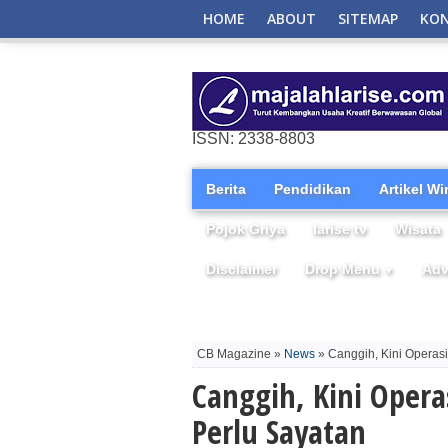
HOME
ABOUT
SITEMAP
KO
ISSN: 2338-8803
Berita
Pendidikan
Artikel W
Pojok Griya
larise tv
Wisata
Disclaimer
Drop Menu
Adv
▼
CB Magazine »
News
» Canggih, Kini Operas
Canggih, Kini Opera
Perlu Sayatan