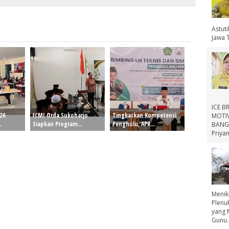
Astut
Jawa 
ICE B
26
ICMI Orda Sukoharjo
Tingkatkan Kompetensi
MOTIV
.
Siapkan Program...
Penghulu, APR...
BANGS
Priyan
Menik
Plenu
yang 
Gunu..