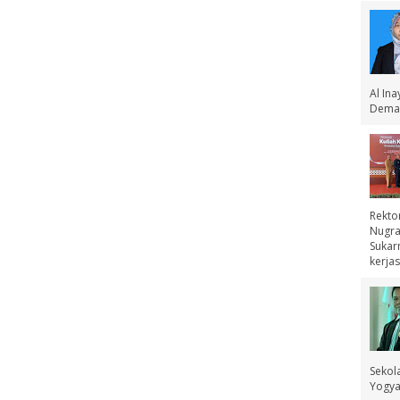
Al In
Demak
Rekto
Nugra
Sukar
kerjas
Sekol
Yogyak