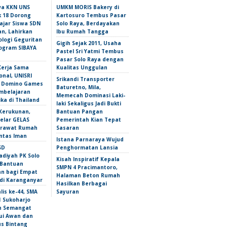
wa KKN UNS
UMKM MORIS Bakery di
 18 Dorong
Kartosuro Tembus Pasar
ajar Siswa SDN
Solo Raya, Berdayakan
n, Lahirkan
Ibu Rumah Tangga
ologi Geguritan
Gigih Sejak 2011, Usaha
ogram SIBAYA
Pastel Sri Yatmi Tembus
Pasar Solo Raya dengan
Kerja Sama
Kualitas Unggulan
onal, UNISRI
Srikandi Transporter
n Domino Games
Baturetno, Mila,
mbelajaran
Memecah Dominasi Laki-
ka di Thailand
laki Sekaligus Jadi Bukti
Kerukunan,
Bantuan Pangan
lar GELAS
Pemerintah Kian Tepat
erawat Rumah
Sasaran
intas Iman
Istana Parnaraya Wujud
SD
Penghormatan Lansia
iyah PK Solo
Kisah Inspiratif Kepala
 Bantuan
SMPN 4 Pracimantoro,
an bagi Empat
Halaman Beton Rumah
 di Karanganyar
Hasilkan Berbagai
lis ke-44, SMA
Sayuran
1 Sukoharjo
n Semangat
i Awan dan
s Bintang