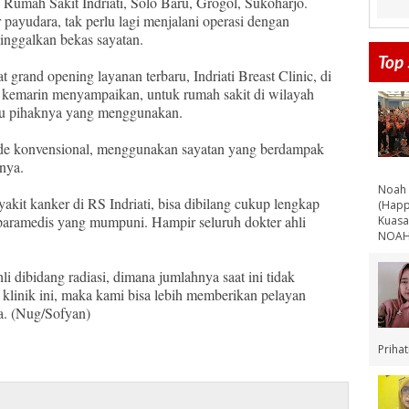
h Rumah Sakit Indriati, Solo Baru, Grogol, Sukoharjo.
payudara, tak perlu lagi menjalani operasi dengan
inggalkan bekas sayatan.
Top 
t grand opening layanan terbaru, Indriati Breast Clinic, di
) kemarin menyampaikan, untuk rumah sakit di wilayah
ru pihaknya yang menggunakan.
ode konvensional, menggunakan sayatan yang berdampak
gnya.
Noah 
kit kanker di RS Indriati, bisa dibilang cukup lengkap
(Happ
 paramedis yang mumpuni. Hampir seluruh dokter ahli
Kuasa
NOAH 
i dibidang radiasi, dimana jumlahnya saat ini tidak
klinik ini, maka kami bisa lebih memberikan pelayan
a. (Nug/Sofyan)
Priha