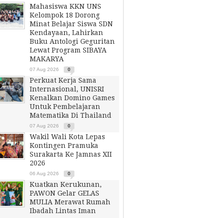
Mahasiswa KKN UNS
Kelompok 18 Dorong
Minat Belajar Siswa SDN
Kendayaan, Lahirkan
Buku Antologi Geguritan
Lewat Program SIBAYA
MAKARYA
07 Aug 2026
0
Perkuat Kerja Sama
Internasional, UNISRI
Kenalkan Domino Games
Untuk Pembelajaran
Matematika Di Thailand
07 Aug 2026
0
Wakil Wali Kota Lepas
Kontingen Pramuka
Surakarta Ke Jamnas XII
2026
06 Aug 2026
0
Kuatkan Kerukunan,
PAWON Gelar GELAS
MULIA Merawat Rumah
Ibadah Lintas Iman