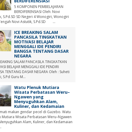
BERDIFERENSIASI
5 KOMPONEN PEMBELAJARAN
BERDIFERENSIASI Oleh: Novi
ik, S.Pd.SD SD Negeri 4 Wonogiri, Wonogiri
Tengah Novi Astutik, S.Pd.SD ...
ICE BREAKING SALAM
PANCASILA TINGKATKAN
MOTIVASI BELAJAR
MENGGALI IDE PENDIRI
BANGSA TENTANG DASAR
NEGARA
REAKING SALAM PANCASILA TINGKATKAN
ASI BELAJAR MENGGALI IDE PENDIRI
A TENTANG DASAR NEGARA Oleh : Suheti
i, S.Pd Guru M...
Watu Plenuk Mutiara
Wisata Perbatasan Weru–
Ngawen yang
Menyuguhkan Alam,
Kuliner, dan Kedamaian
mati makan gendar pecel di Gazebo. Watu
k Mutiara Wisata Perbatasan Weru–Ngawen
Menyuguhkan Alam, Kuliner, dan Kedamaian
.