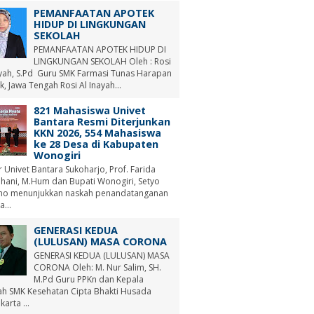
PEMANFAATAN APOTEK
HIDUP DI LINGKUNGAN
SEKOLAH
PEMANFAATAN APOTEK HIDUP DI
LINGKUNGAN SEKOLAH Oleh : Rosi
ayah, S.Pd Guru SMK Farmasi Tunas Harapan
, Jawa Tengah Rosi Al Inayah...
821 Mahasiswa Univet
Bantara Resmi Diterjunkan
KKN 2026, 554 Mahasiswa
ke 28 Desa di Kabupaten
Wonogiri
r Univet Bantara Sukoharjo, Prof. Farida
hani, M.Hum dan Bupati Wonogiri, Setyo
no menunjukkan naskah penandatanganan
a...
GENERASI KEDUA
(LULUSAN) MASA CORONA
GENERASI KEDUA (LULUSAN) MASA
CORONA Oleh: M. Nur Salim, SH.
M.Pd Guru PPKn dan Kepala
ah SMK Kesehatan Cipta Bhakti Husada
arta ...