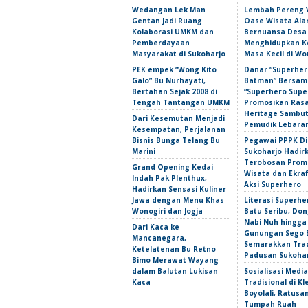
Wedangan Lek Man
Lembah Pereng 
Gentan Jadi Ruang
Oase Wisata Al
Kolaborasi UMKM dan
Bernuansa Desa
Pemberdayaan
Menghidupkan 
Masyarakat di Sukoharjo
Masa Kecil di Wo
PEK empek “Wong Kito
Danar “Superher
Galo” Bu Nurhayati,
Batman” Bersama
Bertahan Sejak 2008 di
“Superhero Super
Tengah Tantangan UMKM
Promosikan Ras
Heritage Sambu
Dari Kesemutan Menjadi
Pemudik Lebara
Kesempatan, Perjalanan
Bisnis Bunga Telang Bu
Pegawai PPPK D
Marini
Sukoharjo Hadir
Terobosan Prom
Grand Opening Kedai
Wisata dan Ekra
Indah Pak Plenthux,
Aksi Superhero
Hadirkan Sensasi Kuliner
Jawa dengan Menu Khas
Literasi Superhe
Wonogiri dan Jogja
Batu Seribu, Do
Nabi Nuh hingga
Dari Kaca ke
Gunungan Sego 
Mancanegara,
Semarakkan Trad
Ketelatenan Bu Retno
Padusan Sukoha
Bimo Merawat Wayang
dalam Balutan Lukisan
Sosialisasi Media
Kaca
Tradisional di Kl
Boyolali, Ratus
Tumpah Ruah