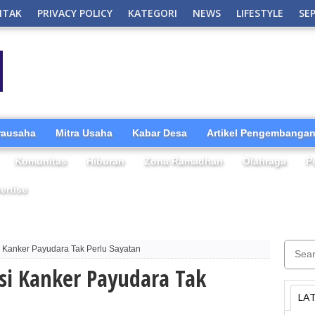
NTAK
PRIVACY POLICY
KATEGORI
NEWS
LIFESTYLE
SE
irausaha
Mitra Usaha
Kabar Desa
Artikel Pengembangan
Komunitas
Hiburan
Zona Ramadhan
Olahraga
P
ertise
i Kanker Payudara Tak Perlu Sayatan
si Kanker Payudara Tak
LA