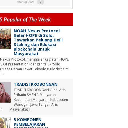
06 Aug 2026
0
5 Popular of The Week
NOAH Nexus Protocol
Gelar HOPE di Solo,
Tawarkan Peluang DeFi
Staking dan Edukasi
Blockchain untuk
Masyarakat
Nexus Protocol, menggelar kegiatan HOPE
y Of Presentation) dengan tajuk “Solo
i Masa Depan Lewat Teknologi Blockchain”.
...
TRADISI KROBONGAN
TRADISI KROBONGAN Oleh: Aris
Prihatin SMPN 1 Manyaran,
Kecamatan Manyaran, Kabupaten
Wonogiri, Jawa Tengah Aris
tin Masyarakat J...
5 KOMPONEN
PEMBELAJARAN