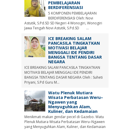
PEMBELAJARAN
BERDIFERENSIASI
5 KOMPONEN PEMBELAJARAN
BERDIFERENSIASI Oleh: Novi
Astutik, S.Pd.SD SD Negeri 4 Wonogiri, Wonogiri
Jawa Tengah Novi Astutik, S.Pd.SD ...
ICE BREAKING SALAM
PANCASILA TINGKATKAN
MOTIVASI BELAJAR
MENGGALI IDE PENDIRI
BANGSA TENTANG DASAR
NEGARA
ICE BREAKING SALAM PANCASILA TINGKATKAN
MOTIVASI BELAJAR MENGGALI IDE PENDIRI
BANGSA TENTANG DASAR NEGARA Oleh : Suheti
Priyani, S.Pd Guru M...
Watu Plenuk Mutiara
Wisata Perbatasan Weru–
Ngawen yang
Menyuguhkan Alam,
Kuliner, dan Kedamaian
Menikmati makan gendar pecel di Gazebo. Watu
Plenuk Mutiara Wisata Perbatasan Weru–Ngawen
yang Menyuguhkan Alam, Kuliner, dan Kedamaian