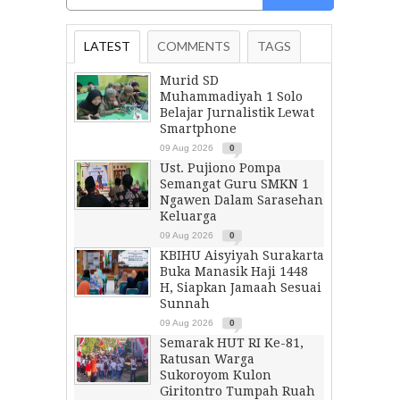
LATEST
COMMENTS
TAGS
Murid SD
Muhammadiyah 1 Solo
Belajar Jurnalistik Lewat
Smartphone
09 Aug 2026
0
Ust. Pujiono Pompa
Semangat Guru SMKN 1
Ngawen Dalam Sarasehan
Keluarga
09 Aug 2026
0
KBIHU Aisyiyah Surakarta
Buka Manasik Haji 1448
H, Siapkan Jamaah Sesuai
Sunnah
09 Aug 2026
0
Semarak HUT RI Ke-81,
Ratusan Warga
Sukoroyom Kulon
Giritontro Tumpah Ruah