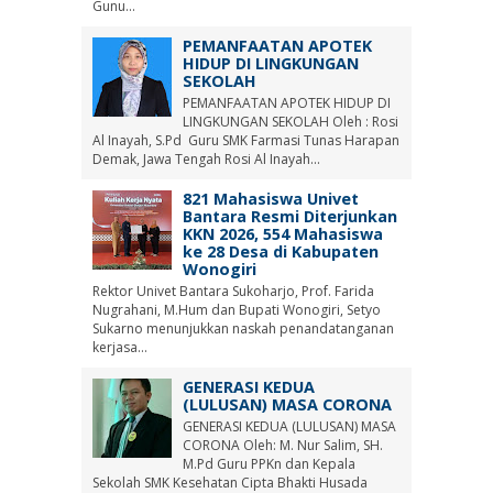
Gunu...
PEMANFAATAN APOTEK
HIDUP DI LINGKUNGAN
SEKOLAH
PEMANFAATAN APOTEK HIDUP DI
LINGKUNGAN SEKOLAH Oleh : Rosi
Al Inayah, S.Pd Guru SMK Farmasi Tunas Harapan
Demak, Jawa Tengah Rosi Al Inayah...
821 Mahasiswa Univet
Bantara Resmi Diterjunkan
KKN 2026, 554 Mahasiswa
ke 28 Desa di Kabupaten
Wonogiri
Rektor Univet Bantara Sukoharjo, Prof. Farida
Nugrahani, M.Hum dan Bupati Wonogiri, Setyo
Sukarno menunjukkan naskah penandatanganan
kerjasa...
GENERASI KEDUA
(LULUSAN) MASA CORONA
GENERASI KEDUA (LULUSAN) MASA
CORONA Oleh: M. Nur Salim, SH.
M.Pd Guru PPKn dan Kepala
Sekolah SMK Kesehatan Cipta Bhakti Husada