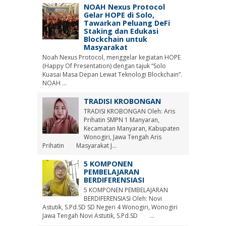
NOAH Nexus Protocol
Gelar HOPE di Solo,
Tawarkan Peluang DeFi
Staking dan Edukasi
Blockchain untuk
Masyarakat
Noah Nexus Protocol, menggelar kegiatan HOPE
(Happy Of Presentation) dengan tajuk “Solo
Kuasai Masa Depan Lewat Teknologi Blockchain”.
NOAH ...
TRADISI KROBONGAN
TRADISI KROBONGAN Oleh: Aris
Prihatin SMPN 1 Manyaran,
Kecamatan Manyaran, Kabupaten
Wonogiri, Jawa Tengah Aris
Prihatin Masyarakat J...
5 KOMPONEN
PEMBELAJARAN
BERDIFERENSIASI
5 KOMPONEN PEMBELAJARAN
BERDIFERENSIASI Oleh: Novi
Astutik, S.Pd.SD SD Negeri 4 Wonogiri, Wonogiri
Jawa Tengah Novi Astutik, S.Pd.SD ...