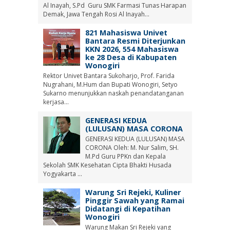
Al Inayah, S.Pd Guru SMK Farmasi Tunas Harapan
Demak, Jawa Tengah Rosi Al Inayah...
821 Mahasiswa Univet
Bantara Resmi Diterjunkan
KKN 2026, 554 Mahasiswa
ke 28 Desa di Kabupaten
Wonogiri
Rektor Univet Bantara Sukoharjo, Prof. Farida
Nugrahani, M.Hum dan Bupati Wonogiri, Setyo
Sukarno menunjukkan naskah penandatanganan
kerjasa...
GENERASI KEDUA
(LULUSAN) MASA CORONA
GENERASI KEDUA (LULUSAN) MASA
CORONA Oleh: M. Nur Salim, SH.
M.Pd Guru PPKn dan Kepala
Sekolah SMK Kesehatan Cipta Bhakti Husada
Yogyakarta ...
Warung Sri Rejeki, Kuliner
Pinggir Sawah yang Ramai
Didatangi di Kepatihan
Wonogiri
Warung Makan Sri Rejeki yang