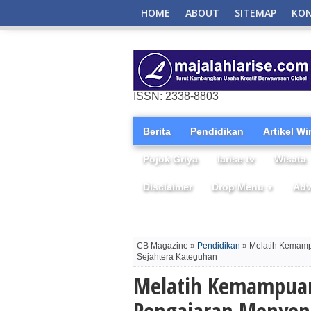
HOME
ABOUT
SITEMAP
KO
ISSN: 2338-8803
Berita
Pendidikan
Artikel W
Pojok Griya
larise tv
Wisata
Disclaimer
Drop Menu
Adv
▼
CB Magazine »
Pendidikan
» Melatih Kemamp
Sejahtera Kateguhan
Melatih Kemampuan
Pengajaran Menyen