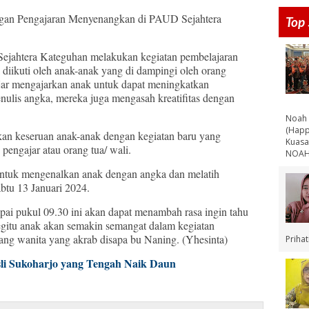
an Pengajaran Menyenangkan di PAUD Sejahtera
Top 
jahtera Kateguhan melakukan kegiatan pembelajaran
 diikuti oleh anak-anak yang di dampingi oleh orang
jar mengajarkan anak untuk dapat meningkatkan
nulis angka, mereka juga mengasah kreatifitas dengan
Noah 
(Happ
an keseruan anak-anak dengan kegiatan baru yang
Kuasa
 pengajar atau orang tua/ wali.
NOAH 
a untuk mengenalkan anak dengan angka dan melatih
abtu 13 Januari 2024.
pai pukul 09.30 ini akan dapat menambah rasa ingin tahu
gitu anak akan semakin semangat dalam kegiatan
rang wanita yang akrab disapa bu Naning. (Yhesinta)
Priha
sli Sukoharjo yang Tengah Naik Daun