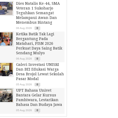
Dies Natalis Ke-44, SMA
Veteran 1 Sukoharjo
Teguhkan Semangat
Melampaui Awan Dan
Menembus Bintang
06 Aug 2026
0
Ketika Batik Tak Lagi
Bergantung Pada
Matahari, PISN 2026
Perkuat Daya Saing Batik
Sendang Mulyo
06 Aug 2026
0
Galeri Investasi UNISRI
Dan BEI Edukasi Warga
Desa Brojol Lewat Sekolah
Pasar Modal
05 Aug 2026
0
UPT Bahasa Univet
Bantara Gelar Kursus
Pambiwara, Lestarikan
Bahasa Dan Budaya Jawa
05 Aug 2026
0