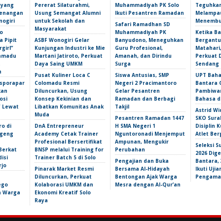
 yang
Pererat Silaturahmi,
Muhammadiyah PK Solo
Teguhka
Kenangan
Usung Semangat Alumni
Ikuti Pesantren Ramadan
Melampau
nogiri
untuk Sekolah dan
Menembu
Safari Ramadhan SD
Masyarakat
o
Muhammadiyah PK
Ketika Ba
 Pipit
ASBF Wonogiri Gelar
Banyudono, Meneguhkan
Bergantu
girl”
Kunjungan Industri ke Mie
Guru Profesional,
Matahari,
amadu
Martani Jatiroto, Perkuat
Amanah, dan Dirindu
Perkuat 
t
Daya Saing UMKM
Surga
Sendang 
n
Pusat Kuliner Loca C
Siswa Antusias, SMP
UPT Baha
isporapar
Colomadu Resmi
Negeri 2 Pracimantoro
Bantara 
kan
Diluncurkan, Usung
Gelar Pesantren
Pambiwar
osi
Konsep Kekinian dan
Ramadan dan Berbagi
Bahasa d
f Lewat
Libatkan Komunitas Anak
Takjil
Astrid Wi
Muda
Pesantren Ramadan 1447
SKO Sura
ro di
DnA Entrepreneur
H SMA Negeri 1
Disiplin 
ngeng
Academy Cetak Trainer
Nguntoronadi Menjemput
Atlet Ber
Profesional Bersertifikat
Ampunan, Mengukir
Seleksi S
Berkat
BNSP melalui Training for
Perubahan
2026 Dige
isi
Trainer Batch 5 di Solo
Pengajian dan Buka
Bantara,
rjo
Pinarak Market Resmi
Bersama Al-Hidayah
Ikuti Uji
Diluncurkan, Perkuat
Bentongan Ajak Warga
Pengama
ego
Kolaborasi UMKM dan
Mesra dengan Al-Qur’an
an Warga
Ekonomi Kreatif Solo
Raya