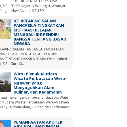
BERDIFERENSIASI Oleh: Novi
ik, S.Pd.SD SD Negeri 4 Wonogiri, Wonogiri
Tengah Novi Astutik, S.Pd.SD ...
ICE BREAKING SALAM
PANCASILA TINGKATKAN
MOTIVASI BELAJAR
MENGGALI IDE PENDIRI
BANGSA TENTANG DASAR
NEGARA
REAKING SALAM PANCASILA TINGKATKAN
ASI BELAJAR MENGGALI IDE PENDIRI
A TENTANG DASAR NEGARA Oleh : Suheti
i, S.Pd Guru M...
Watu Plenuk Mutiara
Wisata Perbatasan Weru–
Ngawen yang
Menyuguhkan Alam,
Kuliner, dan Kedamaian
mati makan gendar pecel di Gazebo. Watu
k Mutiara Wisata Perbatasan Weru–Ngawen
Menyuguhkan Alam, Kuliner, dan Kedamaian
.
PEMANFAATAN APOTEK
HIDUP DI LINGKUNGAN