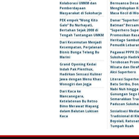
Kolaborasi UMKM dan
Bernuansa Desa
Pemberdayaan
Menghidupkan 
Masyarakat di Sukoharjo
Masa Kecil di Wo
PEK empek “Wong Kito
Danar “Superher
Galo” Bu Nurhayati,
Batman” Bersama
Bertahan Sejak 2008 di
“Superhero Super
Tengah Tantangan UMKM
Promosikan Ras
Heritage Sambu
Dari Kesemutan Menjadi
Pemudik Lebara
Kesempatan, Perjalanan
Bisnis Bunga Telang Bu
Pegawai PPPK D
Marini
Sukoharjo Hadir
Terobosan Prom
Grand Opening Kedai
Wisata dan Ekra
Indah Pak Plenthux,
Aksi Superhero
Hadirkan Sensasi Kuliner
Jawa dengan Menu Khas
Literasi Superhe
Wonogiri dan Jogja
Batu Seribu, Do
Nabi Nuh hingga
Dari Kaca ke
Gunungan Sego 
Mancanegara,
Semarakkan Trad
Ketelatenan Bu Retno
Padusan Sukoha
Bimo Merawat Wayang
dalam Balutan Lukisan
Sosialisasi Media
Kaca
Tradisional di Kl
Boyolali, Ratus
Tumpah Ruah