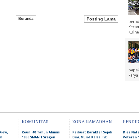
Beranda
Posting Lama
berad
Kecama
Kuline
bapak
karya 
KOMUNITAS
ZONA RAMADHAN
PENDI
View,
Reuni 40 Tahun Alumni
Perkuat Karakter Sejak
Dies Nata
am
1986 SMAN 1 Sragen
Dini, Murid Kelas I SD
Veteran 