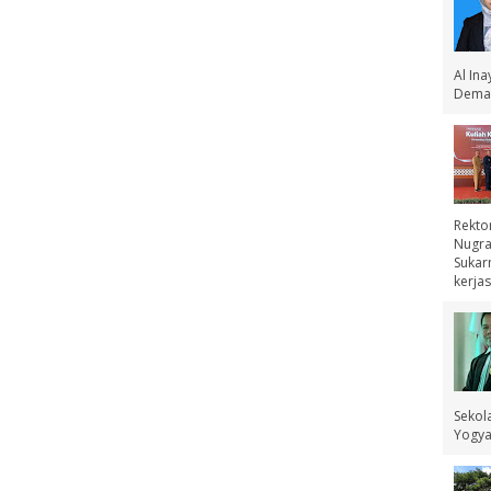
Al In
Demak
Rekto
Nugra
Sukar
kerjas
Sekol
Yogyak