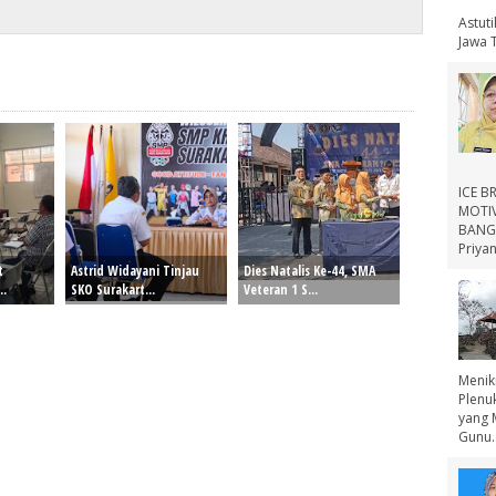
Astut
Jawa 
ICE B
MOTIV
BANGS
Priyan
t
Astrid Widayani Tinjau
Dies Natalis Ke-44, SMA
..
SKO Surakart...
Veteran 1 S...
Menik
Plenu
yang 
Gunu..