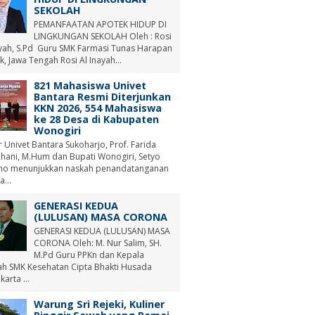
SEKOLAH
PEMANFAATAN APOTEK HIDUP DI
LINGKUNGAN SEKOLAH Oleh : Rosi
ayah, S.Pd Guru SMK Farmasi Tunas Harapan
, Jawa Tengah Rosi Al Inayah...
821 Mahasiswa Univet
Bantara Resmi Diterjunkan
KKN 2026, 554 Mahasiswa
ke 28 Desa di Kabupaten
Wonogiri
r Univet Bantara Sukoharjo, Prof. Farida
hani, M.Hum dan Bupati Wonogiri, Setyo
no menunjukkan naskah penandatanganan
a...
GENERASI KEDUA
(LULUSAN) MASA CORONA
GENERASI KEDUA (LULUSAN) MASA
CORONA Oleh: M. Nur Salim, SH.
M.Pd Guru PPKn dan Kepala
ah SMK Kesehatan Cipta Bhakti Husada
arta ...
Warung Sri Rejeki, Kuliner