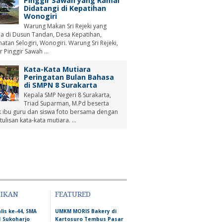
Pinggir Sawah yang Ramai
Didatangi di Kepatihan
Wonogiri
Warung Makan Sri Rejeki yang
a di Dusun Tandan, Desa Kepatihan,
tan Selogiri, Wonogiri. Warung Sri Rejeki,
r Pinggir Sawah ...
Kata-Kata Mutiara
Peringatan Bulan Bahasa
di SMPN 8 Surakarta
Kepala SMP Negeri 8 Surakarta,
Triad Suparman, M.Pd beserta
 ibu guru dan siswa foto bersama dengan
tulisan kata-kata mutiara. ...
DIKAN
FEATURED
lis ke-44, SMA
UMKM MORIS Bakery di
1 Sukoharjo
Kartosuro Tembus Pasar