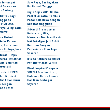
n Semangat
Solo Raya, Berdayakan
i Awan dan
Ibu Rumah Tangga
s Bintang
Gigih Sejak 2011, Usaha
tik Tak Lagi
Pastel Sri Yatmi Tembus
ng pada
Pasar Solo Raya dengan
 PISN 2026
Kualitas Unggulan
Daya Saing Batik
Srikandi Transporter
Mulyo
Baturetno, Mila,
sa Univet
Memecah Dominasi Laki-
Gelar Kursus
laki Sekaligus Jadi Bukti
a, Lestarikan
Bantuan Pangan
an Budaya Jawa
Pemerintah Kian Tepat
Sasaran
dayani Tinjau
karta, Tekankan
Istana Parnaraya Wujud
Kunci Lahirkan
Penghormatan Lansia
prestasi
Kisah Inspiratif Kepala
ubstantif PPG
SMPN 4 Pracimantoro,
lar di Univet
Halaman Beton Rumah
 368 Calon Guru
Hasilkan Berbagai
an dengan
Sayuran
nan Ketat