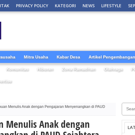
NTAK
PRIVACY POLICY
KATEGORI
NEWS
LIFESTYLE
SE
irausaha
Mitra Usaha
Kabar Desa
Artikel Pengembangan
Komunitas
Hiburan
Zona Ramadhan
Olahraga
P
ertise
uan Menulis Anak dengan Pengajaran Menyenangkan di PAUD
 Menulis Anak dengan
LA
angkan di PAUD Sejahtera