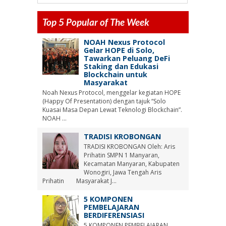
Top 5 Popular of The Week
NOAH Nexus Protocol
Gelar HOPE di Solo,
Tawarkan Peluang DeFi
Staking dan Edukasi
Blockchain untuk
Masyarakat
Noah Nexus Protocol, menggelar kegiatan HOPE
(Happy Of Presentation) dengan tajuk “Solo
Kuasai Masa Depan Lewat Teknologi Blockchain”.
NOAH ...
TRADISI KROBONGAN
TRADISI KROBONGAN Oleh: Aris
Prihatin SMPN 1 Manyaran,
Kecamatan Manyaran, Kabupaten
Wonogiri, Jawa Tengah Aris
Prihatin Masyarakat J...
5 KOMPONEN
PEMBELAJARAN
BERDIFERENSIASI
5 KOMPONEN PEMBELAJARAN