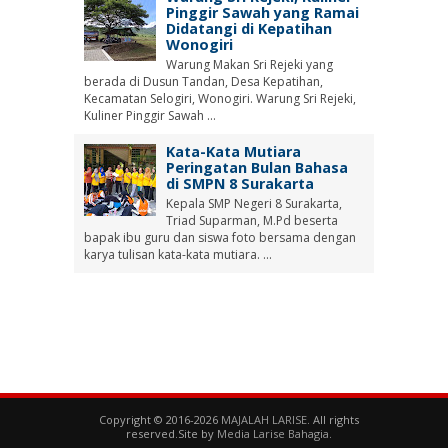
Pinggir Sawah yang Ramai
Didatangi di Kepatihan
Wonogiri
Warung Makan Sri Rejeki yang
berada di Dusun Tandan, Desa Kepatihan,
Kecamatan Selogiri, Wonogiri. Warung Sri Rejeki,
Kuliner Pinggir Sawah ...
Kata-Kata Mutiara
Peringatan Bulan Bahasa
di SMPN 8 Surakarta
Kepala SMP Negeri 8 Surakarta,
Triad Suparman, M.Pd beserta
bapak ibu guru dan siswa foto bersama dengan
karya tulisan kata-kata mutiara. ...
Copyright © 2016-2026
MAJALAH LARISE
. All rights
reserved.Site by
Media Larise Bahagia
.