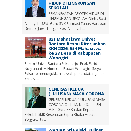
HIDUP DI LINGKUNGAN
SEKOLAH
PEMANFAATAN APOTEK HIDUP DI
LINGKUNGAN SEKOLAH Oleh : Rosi
Al Inayah, S.Pd Guru SMK Farmasi Tunas Harapan
Demak, Jawa Tengah Rosi Al Inayah...
821 Mahasiswa Univet
Bantara Resmi Diterjunkan
KKN 2026, 554 Mahasiswa
ke 28 Desa di Kabupaten
Wonogiri
Rektor Univet Bantara Sukoharjo, Prof. Farida
Nugrahani, M.Hum dan Bupati Wonogiri, Setyo
Sukarno menunjukkan naskah penandatanganan
kerjasa...
GENERASI KEDUA
(LULUSAN) MASA CORONA
GENERASI KEDUA (LULUSAN) MASA
CORONA Oleh: M. Nur Salim, SH.
M.Pd Guru PPKn dan Kepala
Sekolah SMK Kesehatan Cipta Bhakti Husada
Yogyakarta ...
Warung Sri Rejeki, Kuliner