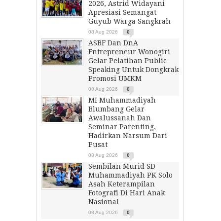
2026, Astrid Widayani
Apresiasi Semangat
Guyub Warga Sangkrah
08 Aug 2026
0
ASBF Dan DnA
Entrepreneur Wonogiri
Gelar Pelatihan Public
Speaking Untuk Dongkrak
Promosi UMKM
08 Aug 2026
0
MI Muhammadiyah
Blumbang Gelar
Awalussanah Dan
Seminar Parenting,
Hadirkan Narsum Dari
Pusat
08 Aug 2026
0
Sembilan Murid SD
Muhammadiyah PK Solo
Asah Keterampilan
Fotografi Di Hari Anak
Nasional
08 Aug 2026
0