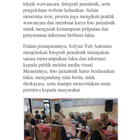
teknik wawancara, fotografi jurnalistik, serta
pengelolaan website kelurahan. Selain
menerima teori, peserta juga mengikuti praktik
wawancara dan membuat karya foto jurnalistik
untuk mengasah kemampuan peliputan dan
penyusunan informasi berbasis fakta.
Dalam pemaparannya, Sofyan Yuli Antonius
menjelaskan fotografi jurnalistik merupakan
sarana menyampaikan fakta dan informasi
kepada publik melalui media visual.
Menurutnya, foto jurnalistik harus berdasarkan
fakta, mengandung nilai berita, tidak
direkayasa, serta mampu menceritakan suatu
peristiwa kepada masyarakat.