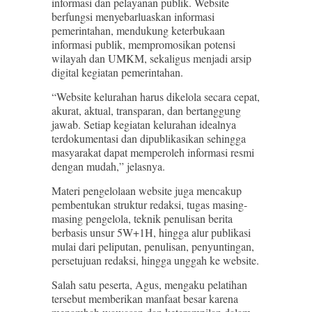
informasi dan pelayanan publik. Website
berfungsi menyebarluaskan informasi
pemerintahan, mendukung keterbukaan
informasi publik, mempromosikan potensi
wilayah dan UMKM, sekaligus menjadi arsip
digital kegiatan pemerintahan.
“Website kelurahan harus dikelola secara cepat,
akurat, aktual, transparan, dan bertanggung
jawab. Setiap kegiatan kelurahan idealnya
terdokumentasi dan dipublikasikan sehingga
masyarakat dapat memperoleh informasi resmi
dengan mudah,” jelasnya.
Materi pengelolaan website juga mencakup
pembentukan struktur redaksi, tugas masing-
masing pengelola, teknik penulisan berita
berbasis unsur 5W+1H, hingga alur publikasi
mulai dari peliputan, penulisan, penyuntingan,
persetujuan redaksi, hingga unggah ke website.
Salah satu peserta, Agus, mengaku pelatihan
tersebut memberikan manfaat besar karena