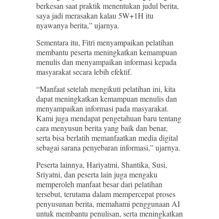
berkesan saat praktik menentukan judul berita,
saya jadi merasakan kalau 5W+1H itu
nyawanya berita,” ujarnya.
Sementara itu, Fitri menyampaikan pelatihan
membantu peserta meningkatkan kemampuan
menulis dan menyampaikan informasi kepada
masyarakat secara lebih efektif.
“Manfaat setelah mengikuti pelatihan ini, kita
dapat meningkatkan kemampuan menulis dan
menyampaikan informasi pada masyarakat.
Kami juga mendapat pengetahuan baru tentang
cara menyusun berita yang baik dan benar,
serta bisa berlatih memanfaatkan media digital
sebagai sarana penyebaran informasi,” ujarnya.
Peserta lainnya, Hariyatmi, Shantika, Susi,
Sriyatni, dan peserta lain juga mengaku
memperoleh manfaat besar dari pelatihan
tersebut, terutama dalam mempercepat proses
penyusunan berita, memahami penggunaan AI
untuk membantu penulisan, serta meningkatkan