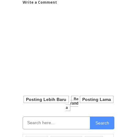
Write a Comment
Posting Lebih Baru
Be
Posting Lama
Rand
A
Search