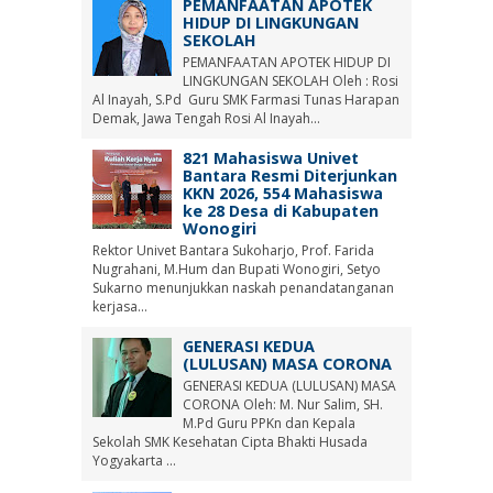
PEMANFAATAN APOTEK
HIDUP DI LINGKUNGAN
SEKOLAH
PEMANFAATAN APOTEK HIDUP DI
LINGKUNGAN SEKOLAH Oleh : Rosi
Al Inayah, S.Pd Guru SMK Farmasi Tunas Harapan
Demak, Jawa Tengah Rosi Al Inayah...
821 Mahasiswa Univet
Bantara Resmi Diterjunkan
KKN 2026, 554 Mahasiswa
ke 28 Desa di Kabupaten
Wonogiri
Rektor Univet Bantara Sukoharjo, Prof. Farida
Nugrahani, M.Hum dan Bupati Wonogiri, Setyo
Sukarno menunjukkan naskah penandatanganan
kerjasa...
GENERASI KEDUA
(LULUSAN) MASA CORONA
GENERASI KEDUA (LULUSAN) MASA
CORONA Oleh: M. Nur Salim, SH.
M.Pd Guru PPKn dan Kepala
Sekolah SMK Kesehatan Cipta Bhakti Husada
Yogyakarta ...