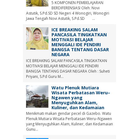
5 KOMPONEN PEMBELAJARAN
BERDIFERENSIASI Oleh: Novi
Astutik, S.Pd.SD SD Negeri 4 Wonogiri, Wonogiri
Jawa Tengah Novi Astutik, S.Pd.SD ...
ICE BREAKING SALAM
PANCASILA TINGKATKAN
MOTIVASI BELAJAR
MENGGALI IDE PENDIRI
BANGSA TENTANG DASAR
NEGARA
ICE BREAKING SALAM PANCASILA TINGKATKAN
MOTIVASI BELAJAR MENGGALI IDE PENDIRI
BANGSA TENTANG DASAR NEGARA Oleh : Suheti
Priyani, S.Pd Guru M...
Watu Plenuk Mutiara
Wisata Perbatasan Weru–
Ngawen yang
Menyuguhkan Alam,
Kuliner, dan Kedamaian
Menikmati makan gendar pecel di Gazebo. Watu
Plenuk Mutiara Wisata Perbatasan Weru–Ngawen
yang Menyuguhkan Alam, Kuliner, dan Kedamaian
Gunu...