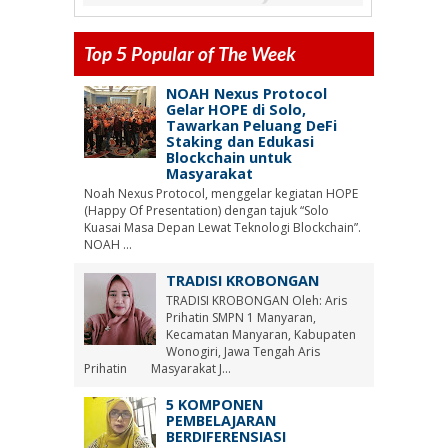
Top 5 Popular of The Week
NOAH Nexus Protocol
Gelar HOPE di Solo,
Tawarkan Peluang DeFi
Staking dan Edukasi
Blockchain untuk
Masyarakat
Noah Nexus Protocol, menggelar kegiatan HOPE
(Happy Of Presentation) dengan tajuk “Solo
Kuasai Masa Depan Lewat Teknologi Blockchain”.
NOAH ...
TRADISI KROBONGAN
TRADISI KROBONGAN Oleh: Aris
Prihatin SMPN 1 Manyaran,
Kecamatan Manyaran, Kabupaten
Wonogiri, Jawa Tengah Aris
Prihatin Masyarakat J...
5 KOMPONEN
PEMBELAJARAN
BERDIFERENSIASI