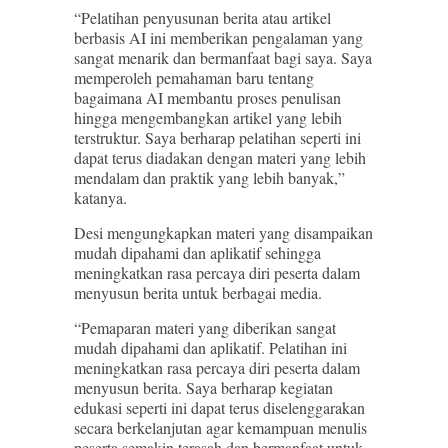
“Pelatihan penyusunan berita atau artikel
berbasis AI ini memberikan pengalaman yang
sangat menarik dan bermanfaat bagi saya. Saya
memperoleh pemahaman baru tentang
bagaimana AI membantu proses penulisan
hingga mengembangkan artikel yang lebih
terstruktur. Saya berharap pelatihan seperti ini
dapat terus diadakan dengan materi yang lebih
mendalam dan praktik yang lebih banyak,”
katanya.
Desi mengungkapkan materi yang disampaikan
mudah dipahami dan aplikatif sehingga
meningkatkan rasa percaya diri peserta dalam
menyusun berita untuk berbagai media.
“Pemaparan materi yang diberikan sangat
mudah dipahami dan aplikatif. Pelatihan ini
meningkatkan rasa percaya diri peserta dalam
menyusun berita. Saya berharap kegiatan
edukasi seperti ini dapat terus diselenggarakan
secara berkelanjutan agar kemampuan menulis
peserta semakin terasah dan bermanfaat untuk