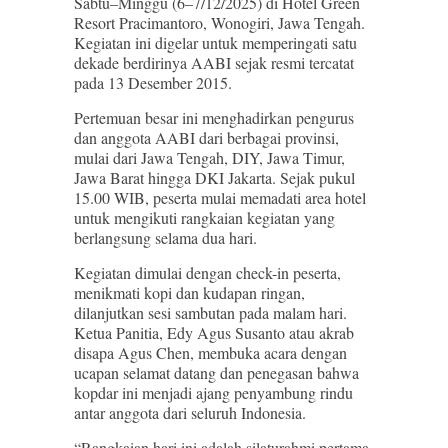
Sabtu–Minggu (6–7/12/2025) di Hotel Green
Resort Pracimantoro, Wonogiri, Jawa Tengah.
Kegiatan ini digelar untuk memperingati satu
dekade berdirinya AABI sejak resmi tercatat
pada 13 Desember 2015.
Pertemuan besar ini menghadirkan pengurus
dan anggota AABI dari berbagai provinsi,
mulai dari Jawa Tengah, DIY, Jawa Timur,
Jawa Barat hingga DKI Jakarta. Sejak pukul
15.00 WIB, peserta mulai memadati area hotel
untuk mengikuti rangkaian kegiatan yang
berlangsung selama dua hari.
Kegiatan dimulai dengan check-in peserta,
menikmati kopi dan kudapan ringan,
dilanjutkan sesi sambutan pada malam hari.
Ketua Panitia, Edy Agus Susanto atau akrab
disapa Agus Chen, membuka acara dengan
ucapan selamat datang dan penegasan bahwa
kopdar ini menjadi ajang penyambung rindu
antar anggota dari seluruh Indonesia.
“Rangkaian hari ini adalah silaturahmi pertama