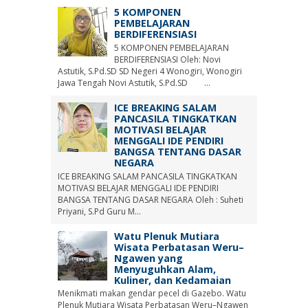
5 KOMPONEN
PEMBELAJARAN
BERDIFERENSIASI
5 KOMPONEN PEMBELAJARAN
BERDIFERENSIASI Oleh: Novi
Astutik, S.Pd.SD SD Negeri 4 Wonogiri, Wonogiri
Jawa Tengah Novi Astutik, S.Pd.SD ...
ICE BREAKING SALAM
PANCASILA TINGKATKAN
MOTIVASI BELAJAR
MENGGALI IDE PENDIRI
BANGSA TENTANG DASAR
NEGARA
ICE BREAKING SALAM PANCASILA TINGKATKAN
MOTIVASI BELAJAR MENGGALI IDE PENDIRI
BANGSA TENTANG DASAR NEGARA Oleh : Suheti
Priyani, S.Pd Guru M...
Watu Plenuk Mutiara
Wisata Perbatasan Weru–
Ngawen yang
Menyuguhkan Alam,
Kuliner, dan Kedamaian
Menikmati makan gendar pecel di Gazebo. Watu
Plenuk Mutiara Wisata Perbatasan Weru–Ngawen