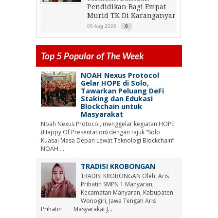
Pendidikan Bagi Empat
Murid TK Di Karanganyar
06 Aug 2026
0
Top 5 Popular of The Week
NOAH Nexus Protocol
Gelar HOPE di Solo,
Tawarkan Peluang DeFi
Staking dan Edukasi
Blockchain untuk
Masyarakat
Noah Nexus Protocol, menggelar kegiatan HOPE
(Happy Of Presentation) dengan tajuk “Solo
Kuasai Masa Depan Lewat Teknologi Blockchain”.
NOAH ...
TRADISI KROBONGAN
TRADISI KROBONGAN Oleh: Aris
Prihatin SMPN 1 Manyaran,
Kecamatan Manyaran, Kabupaten
Wonogiri, Jawa Tengah Aris
Prihatin Masyarakat J...