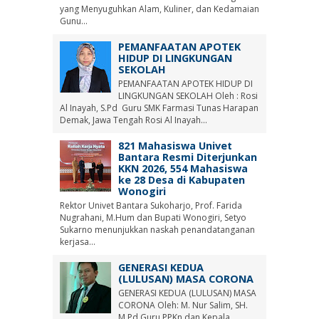
yang Menyuguhkan Alam, Kuliner, dan Kedamaian
Gunu...
PEMANFAATAN APOTEK
HIDUP DI LINGKUNGAN
SEKOLAH
PEMANFAATAN APOTEK HIDUP DI
LINGKUNGAN SEKOLAH Oleh : Rosi
Al Inayah, S.Pd Guru SMK Farmasi Tunas Harapan
Demak, Jawa Tengah Rosi Al Inayah...
821 Mahasiswa Univet
Bantara Resmi Diterjunkan
KKN 2026, 554 Mahasiswa
ke 28 Desa di Kabupaten
Wonogiri
Rektor Univet Bantara Sukoharjo, Prof. Farida
Nugrahani, M.Hum dan Bupati Wonogiri, Setyo
Sukarno menunjukkan naskah penandatanganan
kerjasa...
GENERASI KEDUA
(LULUSAN) MASA CORONA
GENERASI KEDUA (LULUSAN) MASA
CORONA Oleh: M. Nur Salim, SH.
M.Pd Guru PPKn dan Kepala