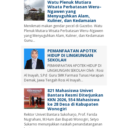
Watu Plenuk Mutiara
Wisata Perbatasan Weru–
Ngawen yang
Menyuguhkan Alam,
Kuliner, dan Kedamaian
Menikmati makan gendar pecel di Gazebo. Watu
Plenuk Mutiara Wisata Perbatasan Weru–Ngawen
yang Menyuguhkan Alam, Kuliner, dan Kedamaian
Gunu...
PEMANFAATAN APOTEK
HIDUP DI LINGKUNGAN
SEKOLAH
PEMANFAATAN APOTEK HIDUP DI
LINGKUNGAN SEKOLAH Oleh : Rosi
Al Inayah, S.Pd Guru SMK Farmasi Tunas Harapan
Demak, Jawa Tengah Rosi Al Inayah...
821 Mahasiswa Univet
Bantara Resmi Diterjunkan
KKN 2026, 554 Mahasiswa
ke 28 Desa di Kabupaten
Wonogiri
Rektor Univet Bantara Sukoharjo, Prof. Farida
Nugrahani, M.Hum dan Bupati Wonogiri, Setyo
Sukarno menunjukkan naskah penandatanganan