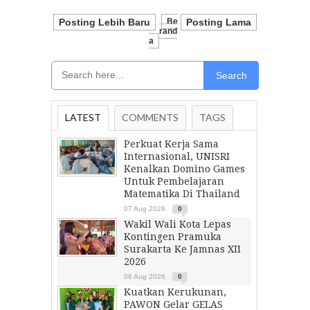
Posting Lebih Baru
Be
Posting Lama
Rand
A
Search
LATEST
COMMENTS
TAGS
Perkuat Kerja Sama
Internasional, UNISRI
Kenalkan Domino Games
Untuk Pembelajaran
Matematika Di Thailand
07 Aug 2026
0
Wakil Wali Kota Lepas
Kontingen Pramuka
Surakarta Ke Jamnas XII
2026
06 Aug 2026
0
Kuatkan Kerukunan,
PAWON Gelar GELAS