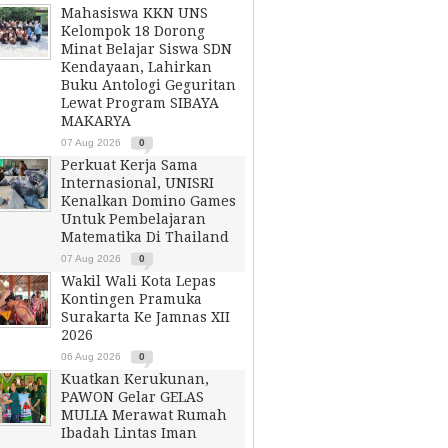
Mahasiswa KKN UNS
Kelompok 18 Dorong
Minat Belajar Siswa SDN
Kendayaan, Lahirkan
Buku Antologi Geguritan
Lewat Program SIBAYA
MAKARYA
07 Aug 2026
0
Perkuat Kerja Sama
Internasional, UNISRI
Kenalkan Domino Games
Untuk Pembelajaran
Matematika Di Thailand
07 Aug 2026
0
Wakil Wali Kota Lepas
Kontingen Pramuka
Surakarta Ke Jamnas XII
2026
06 Aug 2026
0
Kuatkan Kerukunan,
PAWON Gelar GELAS
MULIA Merawat Rumah
Ibadah Lintas Iman