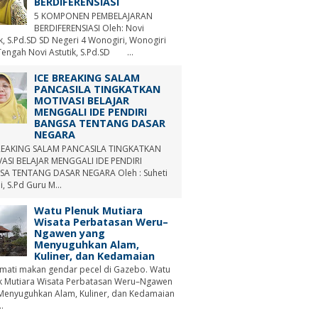
BERDIFERENSIASI
5 KOMPONEN PEMBELAJARAN
BERDIFERENSIASI Oleh: Novi
ik, S.Pd.SD SD Negeri 4 Wonogiri, Wonogiri
Tengah Novi Astutik, S.Pd.SD ...
ICE BREAKING SALAM
PANCASILA TINGKATKAN
MOTIVASI BELAJAR
MENGGALI IDE PENDIRI
BANGSA TENTANG DASAR
NEGARA
REAKING SALAM PANCASILA TINGKATKAN
ASI BELAJAR MENGGALI IDE PENDIRI
A TENTANG DASAR NEGARA Oleh : Suheti
i, S.Pd Guru M...
Watu Plenuk Mutiara
Wisata Perbatasan Weru–
Ngawen yang
Menyuguhkan Alam,
Kuliner, dan Kedamaian
mati makan gendar pecel di Gazebo. Watu
k Mutiara Wisata Perbatasan Weru–Ngawen
Menyuguhkan Alam, Kuliner, dan Kedamaian
.