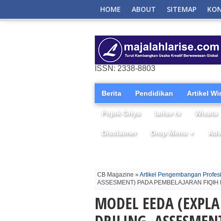
HOME
ABOUT
SITEMAP
KO
ISSN: 2338-8803
Berita
Pendidikan
Artikel W
Pojok Griya
larise tv
Wisata
Disclaimer
Drop Menu
Adv
▼
CB Magazine »
Artikel Pengembangan Profes
ASSESMENT) PADA PEMBELAJARAN FIQIH 
MODEL EEDA (EXPL
DRILING, ASSESMEN