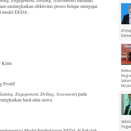
ining, Engagement, Drilling, Assessment
) memiliki
am meningkatkan efektivitas proses belajar mengajar.
ari model EEDA:
Al In
Demak
 Kritis
Rekto
Nugra
Sukar
 Positif
kerjas
laining, Engagement, Driling, Assesment
) pada
ingkatkan hasil nilai siswa.
Sekol
Yogyak
 Implementasi Model Pembelajaran EEDA di Sekolah