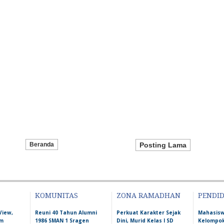
Beranda
Posting Lama
KOMUNITAS
ZONA RAMADHAN
PENDI
View,
Reuni 40 Tahun Alumni
Perkuat Karakter Sejak
Mahasis
am
1986 SMAN 1 Sragen
Dini, Murid Kelas I SD
Kelompok