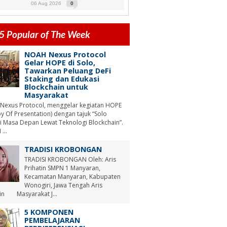
06 Aug 2026
0
5 Popular of The Week
NOAH Nexus Protocol
Gelar HOPE di Solo,
Tawarkan Peluang DeFi
Staking dan Edukasi
Blockchain untuk
Masyarakat
Nexus Protocol, menggelar kegiatan HOPE
y Of Presentation) dengan tajuk “Solo
i Masa Depan Lewat Teknologi Blockchain”.
...
TRADISI KROBONGAN
TRADISI KROBONGAN Oleh: Aris
Prihatin SMPN 1 Manyaran,
Kecamatan Manyaran, Kabupaten
Wonogiri, Jawa Tengah Aris
tin Masyarakat J...
5 KOMPONEN
PEMBELAJARAN