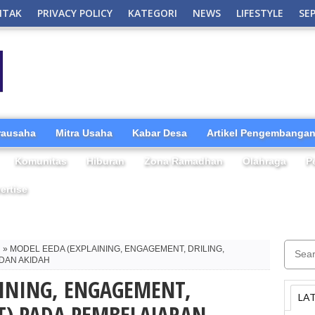
NTAK
PRIVACY POLICY
KATEGORI
NEWS
LIFESTYLE
SE
irausaha
Mitra Usaha
Kabar Desa
Artikel Pengembangan
Komunitas
Hiburan
Zona Ramadhan
Olahraga
P
ertise
i
» MODEL EEDA (EXPLAINING, ENGAGEMENT, DRILING,
DAN AKIDAH
AINING, ENGAGEMENT,
LA
T) PADA PEMBELAJARAN