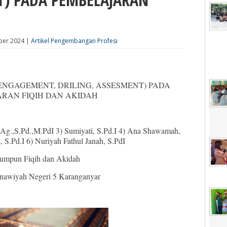
ber 2024 |
Artikel Pengembangan Profesi
ENGAGEMENT, DRILING, ASSESMENT) PADA
RAN FIQIH DAN AKIDAH
S.Ag.,S.Pd.,M.PdI 3) Sumiyati, S.Pd.I 4) Ana Shawamah,
a, S.Pd.I 6) Nuriyah Fathul Janah, S.PdI
umpun Fiqih dan Akidah
nawiyah Negeri 5 Karanganyar