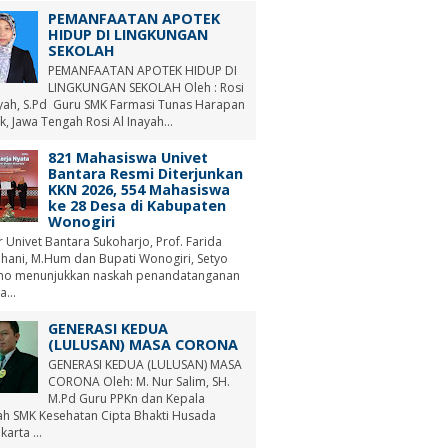
PEMANFAATAN APOTEK
HIDUP DI LINGKUNGAN
SEKOLAH
PEMANFAATAN APOTEK HIDUP DI
LINGKUNGAN SEKOLAH Oleh : Rosi
ayah, S.Pd Guru SMK Farmasi Tunas Harapan
, Jawa Tengah Rosi Al Inayah...
821 Mahasiswa Univet
Bantara Resmi Diterjunkan
KKN 2026, 554 Mahasiswa
ke 28 Desa di Kabupaten
Wonogiri
r Univet Bantara Sukoharjo, Prof. Farida
hani, M.Hum dan Bupati Wonogiri, Setyo
no menunjukkan naskah penandatanganan
a...
GENERASI KEDUA
(LULUSAN) MASA CORONA
GENERASI KEDUA (LULUSAN) MASA
CORONA Oleh: M. Nur Salim, SH.
M.Pd Guru PPKn dan Kepala
ah SMK Kesehatan Cipta Bhakti Husada
arta ...