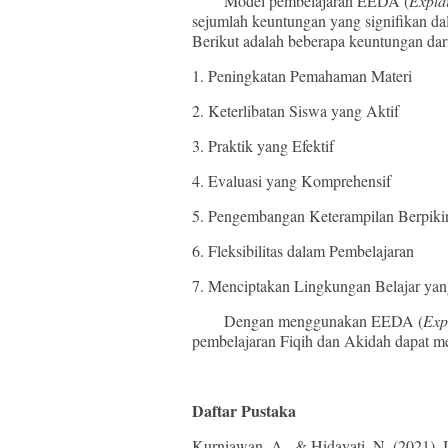
Model pembelajaran EEDA (
Expla
sejumlah keuntungan yang signifikan dal
Berikut adalah beberapa keuntungan d
1. Peningkatan Pemahaman Materi
2. Keterlibatan Siswa yang Aktif
3. Praktik yang Efektif
4. Evaluasi yang Komprehensif
5. Pengembangan Keterampilan Berpikir
6. Fleksibilitas dalam Pembelajaran
7. Menciptakan Lingkungan Belajar yang
Dengan menggunakan EEDA (
Exp
pembelajaran Fiqih dan Akidah dapat men
Daftar Pustaka
Kurniawan, A., & Hidayati, N. (2021).