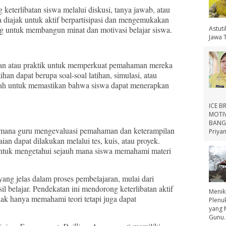
terlibatan siswa melalui diskusi, tanya jawab, atau
wa diajak untuk aktif berpartisipasi dan mengemukakan
Astut
ng untuk membangun minat dan motivasi belajar siswa.
Jawa 
an atau praktik untuk memperkuat pemahaman mereka
ihan dapat berupa soal-soal latihan, simulasi, atau
alah untuk memastikan bahwa siswa dapat menerapkan
ICE B
MOTIV
BANGS
mana guru mengevaluasi pemahaman dan keterampilan
Priyan
ian dapat dilakukan melalui tes, kuis, atau proyek.
 untuk mengetahui sejauh mana siswa memahami materi
jelas dalam proses pembelajaran, mulai dari
l belajar. Pendekatan ini mendorong keterlibatan aktif
Menik
ak hanya memahami teori tetapi juga dapat
Plenu
yang 
Gunu..