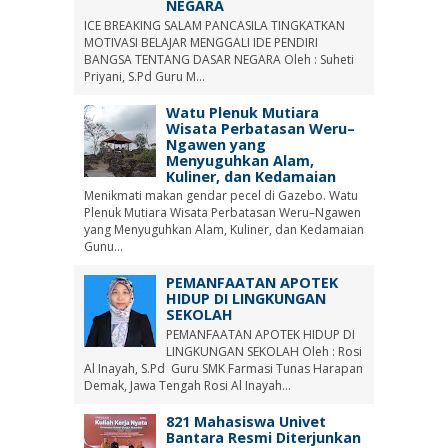
NEGARA
ICE BREAKING SALAM PANCASILA TINGKATKAN
MOTIVASI BELAJAR MENGGALI IDE PENDIRI
BANGSA TENTANG DASAR NEGARA Oleh : Suheti
Priyani, S.Pd Guru M...
Watu Plenuk Mutiara
Wisata Perbatasan Weru–
Ngawen yang
Menyuguhkan Alam,
Kuliner, dan Kedamaian
Menikmati makan gendar pecel di Gazebo. Watu
Plenuk Mutiara Wisata Perbatasan Weru–Ngawen
yang Menyuguhkan Alam, Kuliner, dan Kedamaian
Gunu...
PEMANFAATAN APOTEK
HIDUP DI LINGKUNGAN
SEKOLAH
PEMANFAATAN APOTEK HIDUP DI
LINGKUNGAN SEKOLAH Oleh : Rosi
Al Inayah, S.Pd Guru SMK Farmasi Tunas Harapan
Demak, Jawa Tengah Rosi Al Inayah...
821 Mahasiswa Univet
Bantara Resmi Diterjunkan