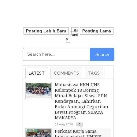
Posting Lebih Baru
Be
Posting Lama
Rand
A
Search
LATEST
COMMENTS
TAGS
Mahasiswa KKN UNS
Kelompok 18 Dorong
Minat Belajar Siswa SDN
Kendayaan, Lahirkan
Buku Antologi Geguritan
Lewat Program SIBAYA
MAKARYA
07 Aug 2026
0
Perkuat Kerja Sama
Internasional, UNISRI