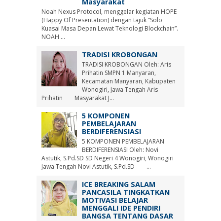
Masyarakat
Noah Nexus Protocol, menggelar kegiatan HOPE
(Happy Of Presentation) dengan tajuk “Solo
Kuasai Masa Depan Lewat Teknologi Blockchain”.
NOAH ...
TRADISI KROBONGAN
TRADISI KROBONGAN Oleh: Aris
Prihatin SMPN 1 Manyaran,
Kecamatan Manyaran, Kabupaten
Wonogiri, Jawa Tengah Aris
Prihatin Masyarakat J...
5 KOMPONEN
PEMBELAJARAN
BERDIFERENSIASI
5 KOMPONEN PEMBELAJARAN
BERDIFERENSIASI Oleh: Novi
Astutik, S.Pd.SD SD Negeri 4 Wonogiri, Wonogiri
Jawa Tengah Novi Astutik, S.Pd.SD ...
ICE BREAKING SALAM
PANCASILA TINGKATKAN
MOTIVASI BELAJAR
MENGGALI IDE PENDIRI
BANGSA TENTANG DASAR