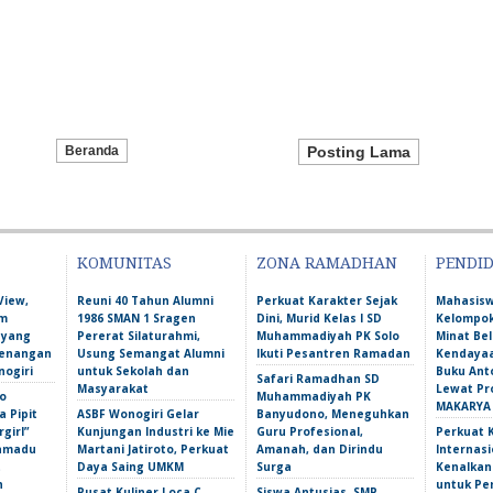
Beranda
Posting Lama
KOMUNITAS
ZONA RAMADHAN
PENDI
View,
Reuni 40 Tahun Alumni
Perkuat Karakter Sejak
Mahasis
am
1986 SMAN 1 Sragen
Dini, Murid Kelas I SD
Kelompok
 yang
Pererat Silaturahmi,
Muhammadiyah PK Solo
Minat Bel
Kenangan
Usung Semangat Alumni
Ikuti Pesantren Ramadan
Kendayaa
nogiri
untuk Sekolah dan
Buku Ant
Safari Ramadhan SD
Masyarakat
Lewat Pr
o
Muhammadiyah PK
MAKARYA
 Pipit
ASBF Wonogiri Gelar
Banyudono, Meneguhkan
girl”
Kunjungan Industri ke Mie
Guru Profesional,
Perkuat 
amadu
Martani Jatiroto, Perkuat
Amanah, dan Dirindu
Internasi
t
Daya Saing UMKM
Surga
Kenalka
n
untuk Pe
Pusat Kuliner Loca C
Siswa Antusias, SMP