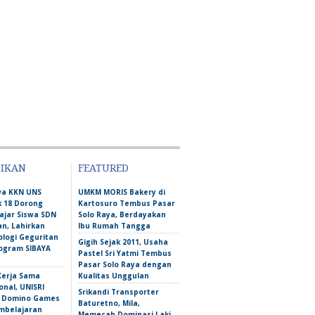
DIKAN
FEATURED
wa KKN UNS
UMKM MORIS Bakery di
 18 Dorong
Kartosuro Tembus Pasar
ajar Siswa SDN
Solo Raya, Berdayakan
n, Lahirkan
Ibu Rumah Tangga
ologi Geguritan
Gigih Sejak 2011, Usaha
ogram SIBAYA
Pastel Sri Yatmi Tembus
Pasar Solo Raya dengan
Kerja Sama
Kualitas Unggulan
onal, UNISRI
Srikandi Transporter
n Domino Games
Baturetno, Mila,
mbelajaran
Memecah Dominasi Laki-