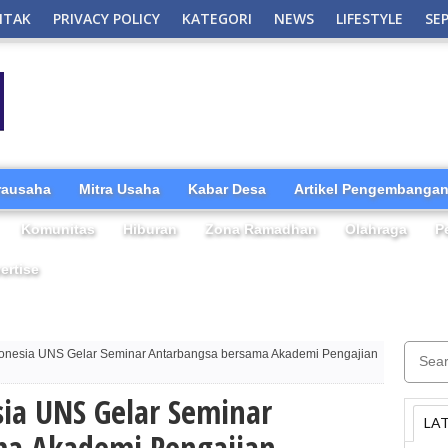
NTAK
PRIVACY POLICY
KATEGORI
NEWS
LIFESTYLE
SE
irausaha
Mitra Usaha
Kabar Desa
Artikel Pengembangan
Komunitas
Hiburan
Zona Ramadhan
Olahraga
P
ertise
donesia UNS Gelar Seminar Antarbangsa bersama Akademi Pengajian
sia UNS Gelar Seminar
LA
ma Akademi Pengajian