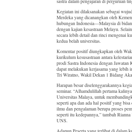
sastra dalam pengajaran di perguruan ti
Kegiatan ini dilaksanakan sebagai wu
Merdeka yang dicanangkan oleh Kemendik
hubungan Indonesia—Malaysia di bidang
dengan kajian kesastraan Melayu. Selain
secara lebih detail dan rinci mengenai k
kedua belah universitas.
Komentar positif diungkapkan oleh Wak
kurikulum kesusastraan antara kelestar
prodi Sastra Indonesia dengan Jawatan 
dapat melakukan kerjasama yang lebih int
Tri Wiratno, Wakil Dekan 1 Bidang Ak
Harapan besar diselenggarakannya kegia
seminar. “Alhamdulillah pertama kalinya
Universitas Malaya, untuk membandingka
seperti apa dan ada hal positif yang bisa
ilmu dan pengalaman berupa proses pemb
seperti itu kedepannya,” tambah Rianna 
UNS.
Adapun Peserta yang terlibat di dalam k