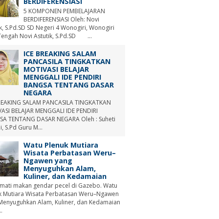
BERDIFERENSIASI
5 KOMPONEN PEMBELAJARAN
BERDIFERENSIASI Oleh: Novi
ik, S.Pd.SD SD Negeri 4 Wonogiri, Wonogiri
Tengah Novi Astutik, S.Pd.SD ...
ICE BREAKING SALAM
PANCASILA TINGKATKAN
MOTIVASI BELAJAR
MENGGALI IDE PENDIRI
BANGSA TENTANG DASAR
NEGARA
REAKING SALAM PANCASILA TINGKATKAN
ASI BELAJAR MENGGALI IDE PENDIRI
A TENTANG DASAR NEGARA Oleh : Suheti
i, S.Pd Guru M...
Watu Plenuk Mutiara
Wisata Perbatasan Weru–
Ngawen yang
Menyuguhkan Alam,
Kuliner, dan Kedamaian
mati makan gendar pecel di Gazebo. Watu
k Mutiara Wisata Perbatasan Weru–Ngawen
Menyuguhkan Alam, Kuliner, dan Kedamaian
.