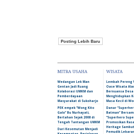
Posting Lebih Baru
MITRA USAHA
WISATA
Wedangan Lek Man
Lembah Pereng 
Gentan Jadi Ruang
Oase Wisata Al
Kolaborasi UMKM dan
Bernuansa Desa
Pemberdayaan
Menghidupkan 
Masyarakat di Sukoharjo
Masa Kecil di Wo
PEK empek “Wong Kito
Danar “Superher
Galo” Bu Nurhayati,
Batman” Bersama
Bertahan Sejak 2008 di
“Superhero Super
Tengah Tantangan UMKM
Promosikan Ras
Heritage Sambu
Dari Kesemutan Menjadi
Pemudik Lebara
Kesempatan, Perjalanan