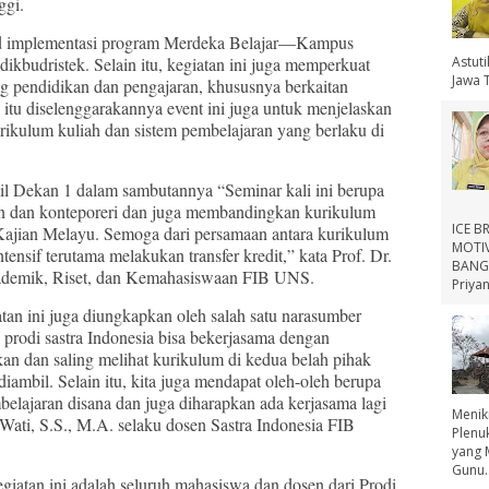
nggi.
jud implementasi program Merdeka Belajar—Kampus
Astut
budristek. Selain itu, kegiatan ini juga memperkuat
Jawa 
 pendidikan dan pengajaran, khususnya berkaitan
 itu diselenggarakannya event ini juga untuk menjelaskan
urikulum kuliah dan sistem pembelajaran yang berlaku di
il Dekan 1 dalam sambutannya “Seminar kali ini berupa
ian dan konteporeri dan juga membandingkan kurikulum
ICE B
Kajian Melayu. Semoga dari persamaan antara kurikulum
MOTIV
ensif terutama melakukan transfer kredit,” kata Prof. Dr.
BANGS
ademik, Riset, dan Kemahasiswaan FIB UNS.
Priyan
tan ini juga diungkapkan oleh salah satu narasumber
 prodi sastra Indonesia bisa bekerjasama dengan
n dan saling melihat kurikulum di kedua belah pihak
 diambil. Selain itu, kita juga mendapat oleh-oleh berupa
elajaran disana dan juga diharapkan ada kerjasama lagi
Menik
Wati, S.S., M.A. selaku dosen Sastra Indonesia FIB
Plenu
yang 
Gunu..
egiatan ini adalah seluruh mahasiswa dan dosen dari Prodi