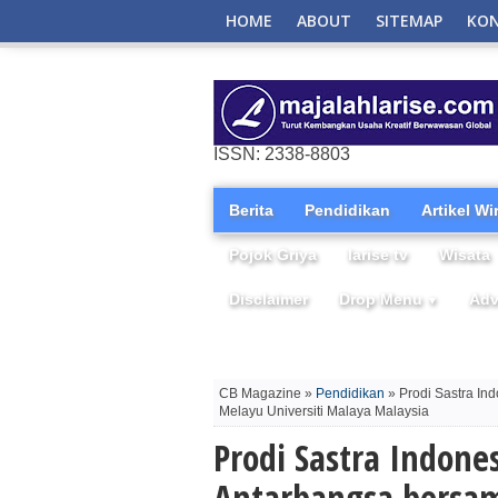
HOME
ABOUT
SITEMAP
KO
ISSN: 2338-8803
Berita
Pendidikan
Artikel W
Pojok Griya
larise tv
Wisata
Disclaimer
Drop Menu
Adv
▼
CB Magazine »
Pendidikan
» Prodi Sastra In
Melayu Universiti Malaya Malaysia
Prodi Sastra Indone
Antarbangsa bersa