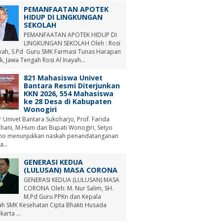
PEMANFAATAN APOTEK
HIDUP DI LINGKUNGAN
SEKOLAH
PEMANFAATAN APOTEK HIDUP DI
LINGKUNGAN SEKOLAH Oleh : Rosi
ayah, S.Pd Guru SMK Farmasi Tunas Harapan
, Jawa Tengah Rosi Al Inayah...
821 Mahasiswa Univet
Bantara Resmi Diterjunkan
KKN 2026, 554 Mahasiswa
ke 28 Desa di Kabupaten
Wonogiri
r Univet Bantara Sukoharjo, Prof. Farida
hani, M.Hum dan Bupati Wonogiri, Setyo
no menunjukkan naskah penandatanganan
a...
GENERASI KEDUA
(LULUSAN) MASA CORONA
GENERASI KEDUA (LULUSAN) MASA
CORONA Oleh: M. Nur Salim, SH.
M.Pd Guru PPKn dan Kepala
ah SMK Kesehatan Cipta Bhakti Husada
arta ...