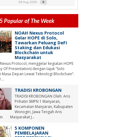
06 Aug 2026
0
5 Popular of The Week
NOAH Nexus Protocol
Gelar HOPE di Solo,
Tawarkan Peluang DeFi
Staking dan Edukasi
Blockchain untuk
Masyarakat
Nexus Protocol, menggelar kegiatan HOPE
y Of Presentation) dengan tajuk “Solo
i Masa Depan Lewat Teknologi Blockchain”.
...
TRADISI KROBONGAN
TRADISI KROBONGAN Oleh: Aris
Prihatin SMPN 1 Manyaran,
Kecamatan Manyaran, Kabupaten
Wonogiri, Jawa Tengah Aris
tin Masyarakat J...
5 KOMPONEN
PEMBELAJARAN