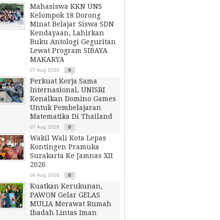
Mahasiswa KKN UNS
Kelompok 18 Dorong
Minat Belajar Siswa SDN
Kendayaan, Lahirkan
Buku Antologi Geguritan
Lewat Program SIBAYA
MAKARYA
07 Aug 2026
0
Perkuat Kerja Sama
Internasional, UNISRI
Kenalkan Domino Games
Untuk Pembelajaran
Matematika Di Thailand
07 Aug 2026
0
Wakil Wali Kota Lepas
Kontingen Pramuka
Surakarta Ke Jamnas XII
2026
06 Aug 2026
0
Kuatkan Kerukunan,
PAWON Gelar GELAS
MULIA Merawat Rumah
Ibadah Lintas Iman