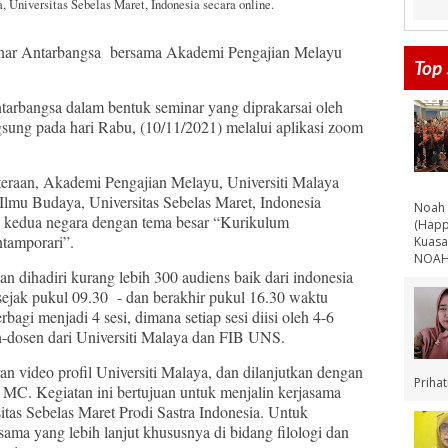
, Universitas Sebelas Maret, Indonesia secara online.
inar Antarbangsa bersama Akademi Pengajian Melayu
Top 
tarbangsa dalam bentuk seminar yang diprakarsai oleh
sung pada hari Rabu, (10/11/2021) melalui aplikasi zoom
eraan, Akademi Pengajian Melayu, Universiti Malaya
 Ilmu Budaya, Universitas Sebelas Maret, Indonesia
Noah 
 kedua negara dengan tema besar “Kurikulum
(Happ
ntamporari”.
Kuasa
NOAH 
an dihadiri kurang lebih 300 audiens baik dari indonesia
sejak pukul 09.30 - dan berakhir pukul 16.30 waktu
agi menjadi 4 sesi, dimana setiap sesi diisi oleh 4-6
-dosen dari Universiti Malaya dan FIB UNS.
 video profil Universiti Malaya, dan dilanjutkan dengan
Priha
 MC. Kegiatan ini bertujuan untuk menjalin kerjasama
itas Sebelas Maret Prodi Sastra Indonesia. Untuk
ama yang lebih lanjut khususnya di bidang filologi dan