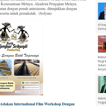
n Kesusastraan Melayu, Akademi Pengajian Melayu,
iatan dengan penuh antusiasme, ditunjukkan dengan
peserta untuk pemakalah. (Sofyan)
Al In
Demak
Rekto
Nugra
Sukar
kerjas
Sekol
Yogyak
 Adakan International Film Workshop Dengan