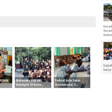
berad
Kecama
Kuline
bapak
karya 
K Solo
Mahasiswa KKN UNS
Perkuat Kerja Sama
Kelompok 18 Doron...
Internasional, U...