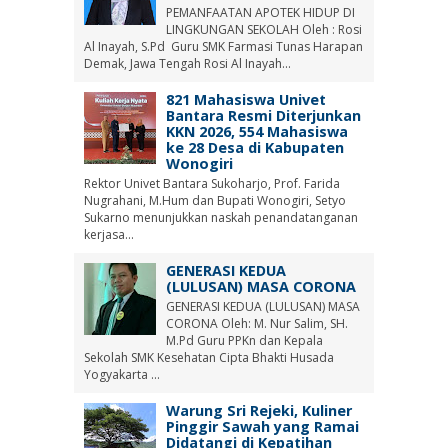
PEMANFAATAN APOTEK HIDUP DI
LINGKUNGAN SEKOLAH Oleh : Rosi
Al Inayah, S.Pd Guru SMK Farmasi Tunas Harapan
Demak, Jawa Tengah Rosi Al Inayah...
821 Mahasiswa Univet
Bantara Resmi Diterjunkan
KKN 2026, 554 Mahasiswa
ke 28 Desa di Kabupaten
Wonogiri
Rektor Univet Bantara Sukoharjo, Prof. Farida
Nugrahani, M.Hum dan Bupati Wonogiri, Setyo
Sukarno menunjukkan naskah penandatanganan
kerjasa...
GENERASI KEDUA
(LULUSAN) MASA CORONA
GENERASI KEDUA (LULUSAN) MASA
CORONA Oleh: M. Nur Salim, SH.
M.Pd Guru PPKn dan Kepala
Sekolah SMK Kesehatan Cipta Bhakti Husada
Yogyakarta ...
Warung Sri Rejeki, Kuliner
Pinggir Sawah yang Ramai
Didatangi di Kepatihan