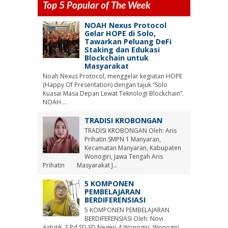
Top 5 Popular of The Week
NOAH Nexus Protocol
Gelar HOPE di Solo,
Tawarkan Peluang DeFi
Staking dan Edukasi
Blockchain untuk
Masyarakat
Noah Nexus Protocol, menggelar kegiatan HOPE
(Happy Of Presentation) dengan tajuk “Solo
Kuasai Masa Depan Lewat Teknologi Blockchain”.
NOAH ...
TRADISI KROBONGAN
TRADISI KROBONGAN Oleh: Aris
Prihatin SMPN 1 Manyaran,
Kecamatan Manyaran, Kabupaten
Wonogiri, Jawa Tengah Aris
Prihatin Masyarakat J...
5 KOMPONEN
PEMBELAJARAN
BERDIFERENSIASI
5 KOMPONEN PEMBELAJARAN
BERDIFERENSIASI Oleh: Novi
Astutik, S.Pd.SD SD Negeri 4 Wonogiri, Wonogiri