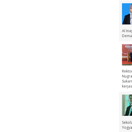
Al In
Demak
Rekto
Nugra
Sukar
kerjas
Sekol
Yogyak