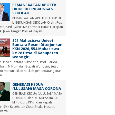
PEMANFAATAN APOTEK
HIDUP DI LINGKUNGAN
SEKOLAH
PEMANFAATAN APOTEK HIDUP DI
LINGKUNGAN SEKOLAH Oleh : Rosi
ayah, S.Pd Guru SMK Farmasi Tunas Harapan
, Jawa Tengah Rosi Al Inayah...
821 Mahasiswa Univet
Bantara Resmi Diterjunkan
KKN 2026, 554 Mahasiswa
ke 28 Desa di Kabupaten
Wonogiri
r Univet Bantara Sukoharjo, Prof. Farida
hani, M.Hum dan Bupati Wonogiri, Setyo
no menunjukkan naskah penandatanganan
a...
GENERASI KEDUA
(LULUSAN) MASA CORONA
GENERASI KEDUA (LULUSAN) MASA
CORONA Oleh: M. Nur Salim, SH.
M.Pd Guru PPKn dan Kepala
ah SMK Kesehatan Cipta Bhakti Husada
arta ...