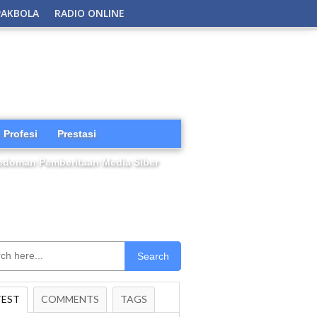
PAKBOLA
RADIO ONLINE
 Profesi
Prestasi
edoman Pemberitaan Media Siber
Search
TEST
COMMENTS
TAGS