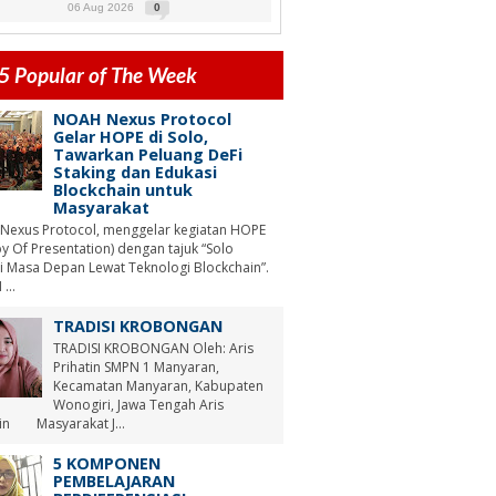
06 Aug 2026
0
5 Popular of The Week
NOAH Nexus Protocol
Gelar HOPE di Solo,
Tawarkan Peluang DeFi
Staking dan Edukasi
Blockchain untuk
Masyarakat
Nexus Protocol, menggelar kegiatan HOPE
y Of Presentation) dengan tajuk “Solo
i Masa Depan Lewat Teknologi Blockchain”.
...
TRADISI KROBONGAN
TRADISI KROBONGAN Oleh: Aris
Prihatin SMPN 1 Manyaran,
Kecamatan Manyaran, Kabupaten
Wonogiri, Jawa Tengah Aris
tin Masyarakat J...
5 KOMPONEN
PEMBELAJARAN