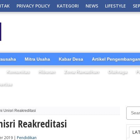
NTAK
PRIVACY POLICY
KATEGORI
NEWS
LIFESTYLE
SE
irausaha
Mitra Usaha
Kabar Desa
Artikel Pengembangan
Komunitas
Hiburan
Zona Ramadhan
Olahraga
P
ertise
i Unisri Reakreditasi
isri Reakreditasi
LA
er 2019 |
Pendidikan