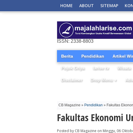
HOME
ABOUT
SITEMAP
KO
ISSN: 2338-8803
Berita
Pendidikan
Artikel W
Pojok Griya
larise tv
Wisata
Disclaimer
Drop Menu
Adv
▼
CB Magazine »
Pendidikan
» Fakultas Ekonom
Fakultas Ekonomi Un
Posted by CB Magazine on Minggu, 06 Oktob