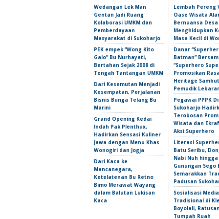
Wedangan Lek Man
Lembah Pereng 
Gentan Jadi Ruang
Oase Wisata Al
Kolaborasi UMKM dan
Bernuansa Desa
Pemberdayaan
Menghidupkan 
Masyarakat di Sukoharjo
Masa Kecil di Wo
PEK empek “Wong Kito
Danar “Superher
Galo” Bu Nurhayati,
Batman” Bersama
Bertahan Sejak 2008 di
“Superhero Super
Tengah Tantangan UMKM
Promosikan Ras
Heritage Sambu
Dari Kesemutan Menjadi
Pemudik Lebara
Kesempatan, Perjalanan
Bisnis Bunga Telang Bu
Pegawai PPPK D
Marini
Sukoharjo Hadir
Terobosan Prom
Grand Opening Kedai
Wisata dan Ekra
Indah Pak Plenthux,
Aksi Superhero
Hadirkan Sensasi Kuliner
Jawa dengan Menu Khas
Literasi Superhe
Wonogiri dan Jogja
Batu Seribu, Do
Nabi Nuh hingga
Dari Kaca ke
Gunungan Sego 
Mancanegara,
Semarakkan Trad
Ketelatenan Bu Retno
Padusan Sukoha
Bimo Merawat Wayang
dalam Balutan Lukisan
Sosialisasi Media
Kaca
Tradisional di Kl
Boyolali, Ratus
Tumpah Ruah