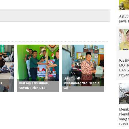
Astut
Jawa 
ICE B
MOTIV
BANGS
Priyan
Lazismu SD
ma
Kuatkan Kerukunan,
Muhammadiyah PK Solo
PAWON Gelar GELA...
Sal...
Menik
Plenu
yang 
Gunu..