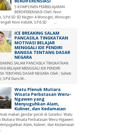
BERDIFERENSIASI
5 KOMPONEN PEMBELAJARAN
BERDIFERENSIASI Oleh: Novi
ik, S.Pd.SD SD Negeri 4 Wonogiri, Wonogiri
Tengah Novi Astutik, S.Pd.SD ...
ICE BREAKING SALAM
PANCASILA TINGKATKAN
MOTIVASI BELAJAR
MENGGALI IDE PENDIRI
BANGSA TENTANG DASAR
NEGARA
REAKING SALAM PANCASILA TINGKATKAN
ASI BELAJAR MENGGALI IDE PENDIRI
A TENTANG DASAR NEGARA Oleh : Suheti
i, S.Pd Guru M...
Watu Plenuk Mutiara
Wisata Perbatasan Weru–
Ngawen yang
Menyuguhkan Alam,
Kuliner, dan Kedamaian
mati makan gendar pecel di Gazebo. Watu
k Mutiara Wisata Perbatasan Weru–Ngawen
Menyuguhkan Alam, Kuliner, dan Kedamaian
.