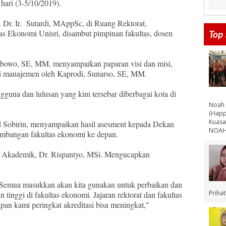
hari (3-5/10/2019).
. Dr. Ir. Sutardi, MAppSc, di Ruang Rektorat,
tas Ekonomi Unisri, disambut pimpinan fakultas, dosen
Top 
ibowo, SE, MM, menyampaikan paparan visi dan misi,
udi manajemen oleh Kaprodi, Sunarso, SE, MM.
guna dan lulusan yang kini tersebar diberbagai kota di
Noah 
(Happ
Kuasa
 Sobirin, menyampaikan hasil asesment kepada Dekan
NOAH 
bangan fakultas ekonomi ke depan.
g Akademik, Dr. Rispantyo, MSi. Mengucapkan
. Semua masukkan akan kita gunakan untuk perbaikan dan
Priha
 tinggi di fakultas ekonomi. Jajaran rektorat dan fakultas
apan kami peringkat akreditasi bisa meningkat,"