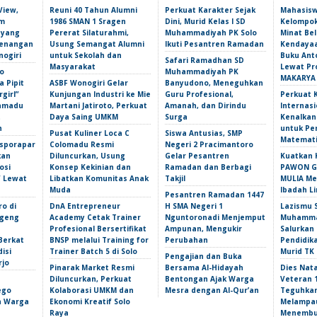
View,
Reuni 40 Tahun Alumni
Perkuat Karakter Sejak
Mahasis
am
1986 SMAN 1 Sragen
Dini, Murid Kelas I SD
Kelompok
 yang
Pererat Silaturahmi,
Muhammadiyah PK Solo
Minat Bel
Kenangan
Usung Semangat Alumni
Ikuti Pesantren Ramadan
Kendayaa
nogiri
untuk Sekolah dan
Buku Ant
Safari Ramadhan SD
Masyarakat
Lewat Pr
o
Muhammadiyah PK
MAKARYA
 Pipit
ASBF Wonogiri Gelar
Banyudono, Meneguhkan
girl”
Kunjungan Industri ke Mie
Guru Profesional,
Perkuat 
amadu
Martani Jatiroto, Perkuat
Amanah, dan Dirindu
Internasi
t
Daya Saing UMKM
Surga
Kenalka
n
untuk Pe
Pusat Kuliner Loca C
Siswa Antusias, SMP
Matemati
isporapar
Colomadu Resmi
Negeri 2 Pracimantoro
kan
Diluncurkan, Usung
Gelar Pesantren
Kuatkan 
osi
Konsep Kekinian dan
Ramadan dan Berbagi
PAWON Ge
f Lewat
Libatkan Komunitas Anak
Takjil
MULIA M
Muda
Ibadah L
Pesantren Ramadan 1447
ro di
DnA Entrepreneur
H SMA Negeri 1
Lazismu 
ngeng
Academy Cetak Trainer
Nguntoronadi Menjemput
Muhammad
Profesional Bersertifikat
Ampunan, Mengukir
Salurkan
Berkat
BNSP melalui Training for
Perubahan
Pendidik
isi
Trainer Batch 5 di Solo
Murid TK
Pengajian dan Buka
rjo
Pinarak Market Resmi
Bersama Al-Hidayah
Dies Nata
Diluncurkan, Perkuat
Bentongan Ajak Warga
Veteran 
ego
Kolaborasi UMKM dan
Mesra dengan Al-Qur’an
Teguhka
an Warga
Ekonomi Kreatif Solo
Melampau
Raya
Menembu