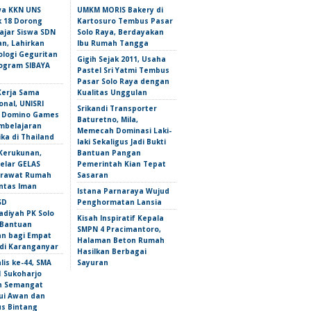
wa KKN UNS
UMKM MORIS Bakery di
 18 Dorong
Kartosuro Tembus Pasar
ajar Siswa SDN
Solo Raya, Berdayakan
n, Lahirkan
Ibu Rumah Tangga
ologi Geguritan
Gigih Sejak 2011, Usaha
ogram SIBAYA
Pastel Sri Yatmi Tembus
Pasar Solo Raya dengan
Kerja Sama
Kualitas Unggulan
onal, UNISRI
Srikandi Transporter
n Domino Games
Baturetno, Mila,
mbelajaran
Memecah Dominasi Laki-
ka di Thailand
laki Sekaligus Jadi Bukti
Kerukunan,
Bantuan Pangan
lar GELAS
Pemerintah Kian Tepat
erawat Rumah
Sasaran
intas Iman
Istana Parnaraya Wujud
SD
Penghormatan Lansia
iyah PK Solo
Kisah Inspiratif Kepala
 Bantuan
SMPN 4 Pracimantoro,
an bagi Empat
Halaman Beton Rumah
 di Karanganyar
Hasilkan Berbagai
lis ke-44, SMA
Sayuran
1 Sukoharjo
n Semangat
i Awan dan
s Bintang