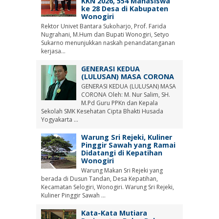
KKN 2026, 554 Mahasiswa
ke 28 Desa di Kabupaten
Wonogiri
Rektor Univet Bantara Sukoharjo, Prof. Farida
Nugrahani, M.Hum dan Bupati Wonogiri, Setyo
Sukarno menunjukkan naskah penandatanganan
kerjasa...
GENERASI KEDUA
(LULUSAN) MASA CORONA
GENERASI KEDUA (LULUSAN) MASA
CORONA Oleh: M. Nur Salim, SH.
M.Pd Guru PPKn dan Kepala
Sekolah SMK Kesehatan Cipta Bhakti Husada
Yogyakarta ...
Warung Sri Rejeki, Kuliner
Pinggir Sawah yang Ramai
Didatangi di Kepatihan
Wonogiri
Warung Makan Sri Rejeki yang
berada di Dusun Tandan, Desa Kepatihan,
Kecamatan Selogiri, Wonogiri. Warung Sri Rejeki,
Kuliner Pinggir Sawah ...
Kata-Kata Mutiara