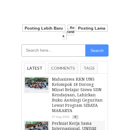
Posting Lebih Baru
Be
Posting Lama
Rand
A
Search
LATEST
COMMENTS
TAGS
Mahasiswa KKN UNS
Kelompok 18 Dorong
Minat Belajar Siswa SDN
Kendayaan, Lahirkan
Buku Antologi Geguritan
Lewat Program SIBAYA
MAKARYA
07 Aug 2026
0
Perkuat Kerja Sama
Internasional, UNISRI