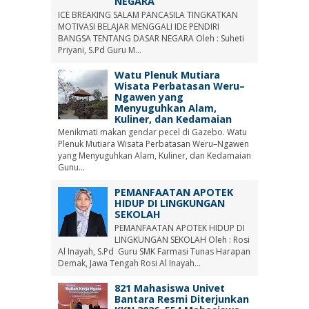
NEGARA
ICE BREAKING SALAM PANCASILA TINGKATKAN
MOTIVASI BELAJAR MENGGALI IDE PENDIRI
BANGSA TENTANG DASAR NEGARA Oleh : Suheti
Priyani, S.Pd Guru M...
Watu Plenuk Mutiara
Wisata Perbatasan Weru–
Ngawen yang
Menyuguhkan Alam,
Kuliner, dan Kedamaian
Menikmati makan gendar pecel di Gazebo. Watu
Plenuk Mutiara Wisata Perbatasan Weru–Ngawen
yang Menyuguhkan Alam, Kuliner, dan Kedamaian
Gunu...
PEMANFAATAN APOTEK
HIDUP DI LINGKUNGAN
SEKOLAH
PEMANFAATAN APOTEK HIDUP DI
LINGKUNGAN SEKOLAH Oleh : Rosi
Al Inayah, S.Pd Guru SMK Farmasi Tunas Harapan
Demak, Jawa Tengah Rosi Al Inayah...
821 Mahasiswa Univet
Bantara Resmi Diterjunkan