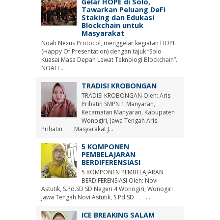
Gelar HOPE di Solo,
Tawarkan Peluang DeFi
Staking dan Edukasi
Blockchain untuk
Masyarakat
Noah Nexus Protocol, menggelar kegiatan HOPE
(Happy Of Presentation) dengan tajuk “Solo
Kuasai Masa Depan Lewat Teknologi Blockchain”.
NOAH ...
TRADISI KROBONGAN
TRADISI KROBONGAN Oleh: Aris
Prihatin SMPN 1 Manyaran,
Kecamatan Manyaran, Kabupaten
Wonogiri, Jawa Tengah Aris
Prihatin Masyarakat J...
5 KOMPONEN
PEMBELAJARAN
BERDIFERENSIASI
5 KOMPONEN PEMBELAJARAN
BERDIFERENSIASI Oleh: Novi
Astutik, S.Pd.SD SD Negeri 4 Wonogiri, Wonogiri
Jawa Tengah Novi Astutik, S.Pd.SD ...
ICE BREAKING SALAM