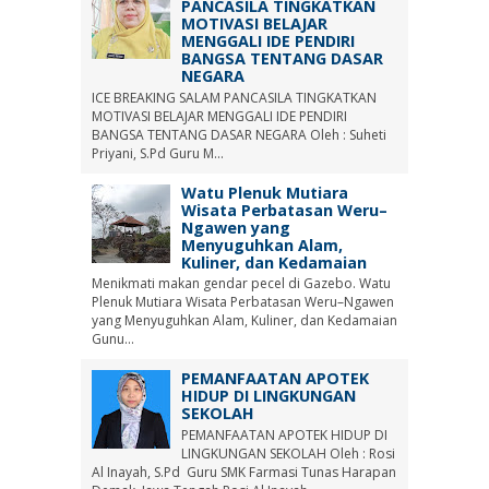
PANCASILA TINGKATKAN
MOTIVASI BELAJAR
MENGGALI IDE PENDIRI
BANGSA TENTANG DASAR
NEGARA
ICE BREAKING SALAM PANCASILA TINGKATKAN
MOTIVASI BELAJAR MENGGALI IDE PENDIRI
BANGSA TENTANG DASAR NEGARA Oleh : Suheti
Priyani, S.Pd Guru M...
Watu Plenuk Mutiara
Wisata Perbatasan Weru–
Ngawen yang
Menyuguhkan Alam,
Kuliner, dan Kedamaian
Menikmati makan gendar pecel di Gazebo. Watu
Plenuk Mutiara Wisata Perbatasan Weru–Ngawen
yang Menyuguhkan Alam, Kuliner, dan Kedamaian
Gunu...
PEMANFAATAN APOTEK
HIDUP DI LINGKUNGAN
SEKOLAH
PEMANFAATAN APOTEK HIDUP DI
LINGKUNGAN SEKOLAH Oleh : Rosi
Al Inayah, S.Pd Guru SMK Farmasi Tunas Harapan