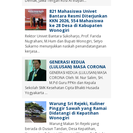
Demak, Jawa Tengah Rosi Al Inayah...
821 Mahasiswa Univet
Bantara Resmi Diterjunkan
KKN 2026, 554 Mahasiswa
ke 28 Desa di Kabupaten
Wonogiri
Rektor Univet Bantara Sukoharjo, Prof. Farida
Nugrahani, M.Hum dan Bupati Wonogiri, Setyo
Sukarno menunjukkan naskah penandatanganan
kerjasa...
GENERASI KEDUA
(LULUSAN) MASA CORONA
GENERASI KEDUA (LULUSAN) MASA
CORONA Oleh: M. Nur Salim, SH.
M.Pd Guru PPKn dan Kepala
Sekolah SMK Kesehatan Cipta Bhakti Husada
Yogyakarta ...
Warung Sri Rejeki, Kuliner
Pinggir Sawah yang Ramai
Didatangi di Kepatihan
Wonogiri
Warung Makan Sri Rejeki yang
berada di Dusun Tandan, Desa Kepatihan,