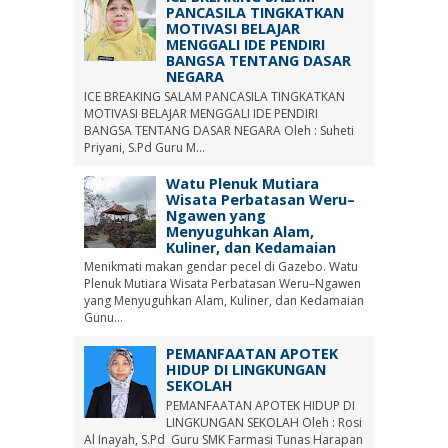
PANCASILA TINGKATKAN
MOTIVASI BELAJAR
MENGGALI IDE PENDIRI
BANGSA TENTANG DASAR
NEGARA
ICE BREAKING SALAM PANCASILA TINGKATKAN
MOTIVASI BELAJAR MENGGALI IDE PENDIRI
BANGSA TENTANG DASAR NEGARA Oleh : Suheti
Priyani, S.Pd Guru M...
Watu Plenuk Mutiara
Wisata Perbatasan Weru–
Ngawen yang
Menyuguhkan Alam,
Kuliner, dan Kedamaian
Menikmati makan gendar pecel di Gazebo. Watu
Plenuk Mutiara Wisata Perbatasan Weru–Ngawen
yang Menyuguhkan Alam, Kuliner, dan Kedamaian
Gunu...
PEMANFAATAN APOTEK
HIDUP DI LINGKUNGAN
SEKOLAH
PEMANFAATAN APOTEK HIDUP DI
LINGKUNGAN SEKOLAH Oleh : Rosi
Al Inayah, S.Pd Guru SMK Farmasi Tunas Harapan