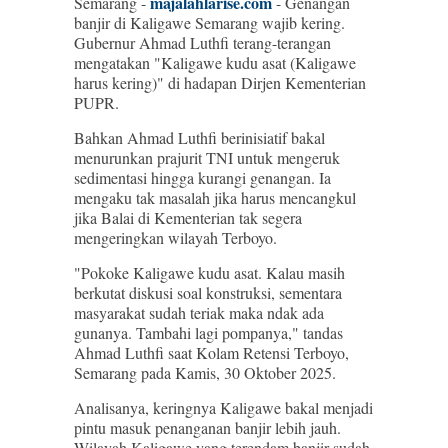
majalahlarise.com
Semarang -
- Genangan
banjir di Kaligawe Semarang wajib kering.
Gubernur Ahmad Luthfi terang-terangan
mengatakan "Kaligawe kudu asat (Kaligawe
harus kering)" di hadapan Dirjen Kementerian
PUPR.
Bahkan Ahmad Luthfi berinisiatif bakal
menurunkan prajurit TNI untuk mengeruk
sedimentasi hingga kurangi genangan. Ia
mengaku tak masalah jika harus mencangkul
jika Balai di Kementerian tak segera
mengeringkan wilayah Terboyo.
"Pokoke Kaligawe kudu asat. Kalau masih
berkutat diskusi soal konstruksi, sementara
masyarakat sudah teriak maka ndak ada
gunanya. Tambahi lagi pompanya," tandas
Ahmad Luthfi saat Kolam Retensi Terboyo,
Semarang pada Kamis, 30 Oktober 2025.
Analisanya, keringnya Kaligawe bakal menjadi
pintu masuk penanganan banjir lebih jauh.
Wilayah Kaligawe yang terendam banjir sudah