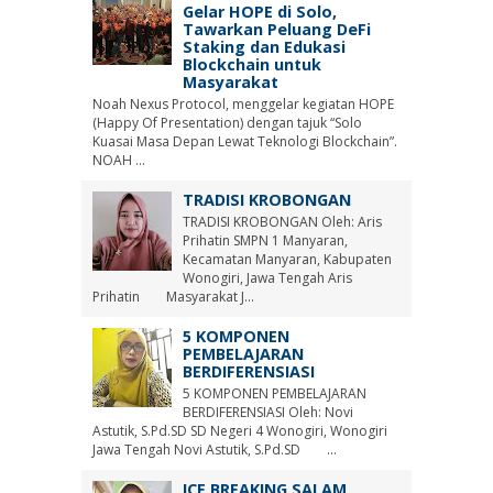
Gelar HOPE di Solo,
Tawarkan Peluang DeFi
Staking dan Edukasi
Blockchain untuk
Masyarakat
Noah Nexus Protocol, menggelar kegiatan HOPE
(Happy Of Presentation) dengan tajuk “Solo
Kuasai Masa Depan Lewat Teknologi Blockchain”.
NOAH ...
TRADISI KROBONGAN
TRADISI KROBONGAN Oleh: Aris
Prihatin SMPN 1 Manyaran,
Kecamatan Manyaran, Kabupaten
Wonogiri, Jawa Tengah Aris
Prihatin Masyarakat J...
5 KOMPONEN
PEMBELAJARAN
BERDIFERENSIASI
5 KOMPONEN PEMBELAJARAN
BERDIFERENSIASI Oleh: Novi
Astutik, S.Pd.SD SD Negeri 4 Wonogiri, Wonogiri
Jawa Tengah Novi Astutik, S.Pd.SD ...
ICE BREAKING SALAM