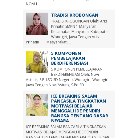
NOAH ...
TRADISI KROBONGAN
TRADISI KROBONGAN Oleh: Aris
Prihatin SMPN 1 Manyaran,
Kecamatan Manyaran, Kabupaten
Wonogiri, Jawa Tengah Aris
Prihatin Masyarakat J...
5 KOMPONEN
PEMBELAJARAN
BERDIFERENSIASI
5 KOMPONEN PEMBELAJARAN
BERDIFERENSIASI Oleh: Novi
Astutik, S.Pd.SD SD Negeri 4 Wonogiri, Wonogiri
Jawa Tengah Novi Astutik, S.Pd.SD ...
ICE BREAKING SALAM
PANCASILA TINGKATKAN
MOTIVASI BELAJAR
MENGGALI IDE PENDIRI
BANGSA TENTANG DASAR
NEGARA
ICE BREAKING SALAM PANCASILA TINGKATKAN
MOTIVASI BELAJAR MENGGALI IDE PENDIRI
BANGSA TENTANG DASAR NEGARA Oleh : Suheti