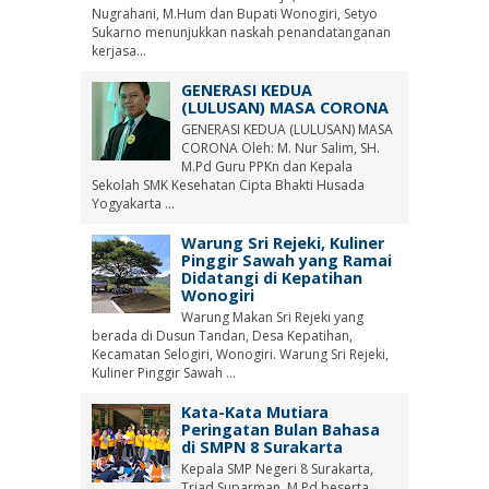
Nugrahani, M.Hum dan Bupati Wonogiri, Setyo
Sukarno menunjukkan naskah penandatanganan
kerjasa...
GENERASI KEDUA
(LULUSAN) MASA CORONA
GENERASI KEDUA (LULUSAN) MASA
CORONA Oleh: M. Nur Salim, SH.
M.Pd Guru PPKn dan Kepala
Sekolah SMK Kesehatan Cipta Bhakti Husada
Yogyakarta ...
Warung Sri Rejeki, Kuliner
Pinggir Sawah yang Ramai
Didatangi di Kepatihan
Wonogiri
Warung Makan Sri Rejeki yang
berada di Dusun Tandan, Desa Kepatihan,
Kecamatan Selogiri, Wonogiri. Warung Sri Rejeki,
Kuliner Pinggir Sawah ...
Kata-Kata Mutiara
Peringatan Bulan Bahasa
di SMPN 8 Surakarta
Kepala SMP Negeri 8 Surakarta,
Triad Suparman, M.Pd beserta