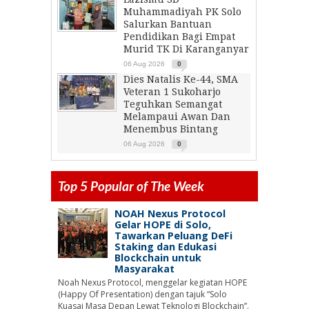
Muhammadiyah PK Solo
Salurkan Bantuan
Pendidikan Bagi Empat
Murid TK Di Karanganyar
06 Aug 2026
0
Dies Natalis Ke-44, SMA
Veteran 1 Sukoharjo
Teguhkan Semangat
Melampaui Awan Dan
Menembus Bintang
06 Aug 2026
0
Top 5 Popular of The Week
NOAH Nexus Protocol
Gelar HOPE di Solo,
Tawarkan Peluang DeFi
Staking dan Edukasi
Blockchain untuk
Masyarakat
Noah Nexus Protocol, menggelar kegiatan HOPE
(Happy Of Presentation) dengan tajuk “Solo
Kuasai Masa Depan Lewat Teknologi Blockchain”.