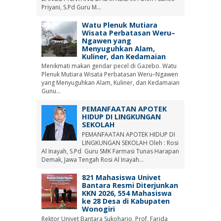
Priyani, S.Pd Guru M...
Watu Plenuk Mutiara
Wisata Perbatasan Weru–
Ngawen yang
Menyuguhkan Alam,
Kuliner, dan Kedamaian
Menikmati makan gendar pecel di Gazebo. Watu
Plenuk Mutiara Wisata Perbatasan Weru–Ngawen
yang Menyuguhkan Alam, Kuliner, dan Kedamaian
Gunu...
PEMANFAATAN APOTEK
HIDUP DI LINGKUNGAN
SEKOLAH
PEMANFAATAN APOTEK HIDUP DI
LINGKUNGAN SEKOLAH Oleh : Rosi
Al Inayah, S.Pd Guru SMK Farmasi Tunas Harapan
Demak, Jawa Tengah Rosi Al Inayah...
821 Mahasiswa Univet
Bantara Resmi Diterjunkan
KKN 2026, 554 Mahasiswa
ke 28 Desa di Kabupaten
Wonogiri
Rektor Univet Bantara Sukoharjo, Prof. Farida