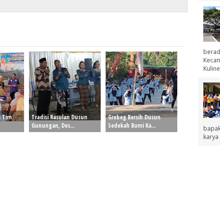
berad
Kecama
Kuline
i Tim
Tradisi Rasulan Dusun
Grebeg Bersih Dusun
Gunungan, Des...
Sedekah Bumi Ka...
bapak
karya 