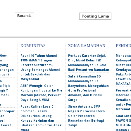
Beranda
Posting Lama
KOMUNITAS
ZONA RAMADHAN
PENDI
View,
Reuni 40 Tahun Alumni
Perkuat Karakter Sejak
Mahasis
am
1986 SMAN 1 Sragen
Dini, Murid Kelas I SD
Kelompok
 yang
Pererat Silaturahmi,
Muhammadiyah PK Solo
Minat Bel
Kenangan
Usung Semangat Alumni
Ikuti Pesantren Ramadan
Kendayaa
nogiri
untuk Sekolah dan
Buku Ant
Safari Ramadhan SD
Masyarakat
Lewat Pr
o
Muhammadiyah PK
MAKARYA
 Pipit
ASBF Wonogiri Gelar
Banyudono, Meneguhkan
girl”
Kunjungan Industri ke Mie
Guru Profesional,
Perkuat 
amadu
Martani Jatiroto, Perkuat
Amanah, dan Dirindu
Internasi
t
Daya Saing UMKM
Surga
Kenalka
n
untuk Pe
Pusat Kuliner Loca C
Siswa Antusias, SMP
Matemati
isporapar
Colomadu Resmi
Negeri 2 Pracimantoro
kan
Diluncurkan, Usung
Gelar Pesantren
Kuatkan 
osi
Konsep Kekinian dan
Ramadan dan Berbagi
PAWON Ge
f Lewat
Libatkan Komunitas Anak
Takjil
MULIA M
Muda
Ibadah L