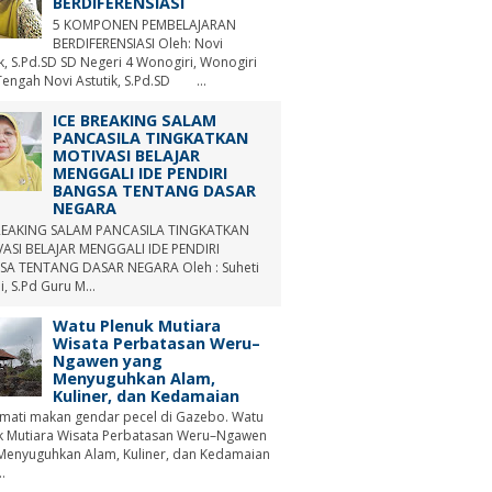
BERDIFERENSIASI
5 KOMPONEN PEMBELAJARAN
BERDIFERENSIASI Oleh: Novi
ik, S.Pd.SD SD Negeri 4 Wonogiri, Wonogiri
Tengah Novi Astutik, S.Pd.SD ...
ICE BREAKING SALAM
PANCASILA TINGKATKAN
MOTIVASI BELAJAR
MENGGALI IDE PENDIRI
BANGSA TENTANG DASAR
NEGARA
REAKING SALAM PANCASILA TINGKATKAN
ASI BELAJAR MENGGALI IDE PENDIRI
A TENTANG DASAR NEGARA Oleh : Suheti
i, S.Pd Guru M...
Watu Plenuk Mutiara
Wisata Perbatasan Weru–
Ngawen yang
Menyuguhkan Alam,
Kuliner, dan Kedamaian
mati makan gendar pecel di Gazebo. Watu
k Mutiara Wisata Perbatasan Weru–Ngawen
Menyuguhkan Alam, Kuliner, dan Kedamaian
.