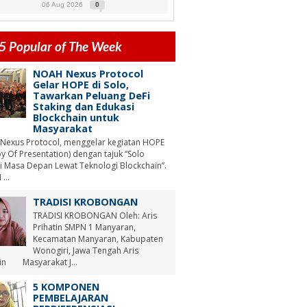
06 Aug 2026
0
5 Popular of The Week
NOAH Nexus Protocol
Gelar HOPE di Solo,
Tawarkan Peluang DeFi
Staking dan Edukasi
Blockchain untuk
Masyarakat
Nexus Protocol, menggelar kegiatan HOPE
y Of Presentation) dengan tajuk “Solo
i Masa Depan Lewat Teknologi Blockchain”.
...
TRADISI KROBONGAN
TRADISI KROBONGAN Oleh: Aris
Prihatin SMPN 1 Manyaran,
Kecamatan Manyaran, Kabupaten
Wonogiri, Jawa Tengah Aris
tin Masyarakat J...
5 KOMPONEN
PEMBELAJARAN