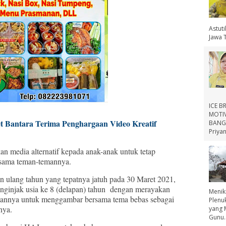
Astut
Jawa 
ICE B
MOTIV
 Bantara Terima Penghargaan Video Kreatif
BANGS
Priyan
kan media alternatif kepada anak-anak untuk tetap
rsama teman-temannya.
n ulang tahun yang tepatnya jatuh pada 30 Maret 2021,
nginjak usia ke 8 (delapan) tahun dengan merayakan
Menik
mannya untuk menggambar bersama tema bebas sebagai
Plenu
nya.
yang 
Gunu..