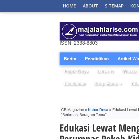
HOME
ABOUT
SITEMAP
KO
ISSN: 2338-8803
Berita
Pendidikan
Artikel W
Pojok Griya
larise tv
Wisata
Disclaimer
Drop Menu
Adv
▼
CB Magazine »
Kabar Desa
» Edukasi Lewat 
"Berkreasi Beragam Tema"
Edukasi Lewat Men
Perumnas Pokoh Kid