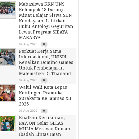
Mahasiswa KKN UNS
Kelompok 18 Dorong
Minat Belajar Siswa SDN
Kendayaan, Lahirkan
Buku Antologi Geguritan
Lewat Program SIBAYA
MAKARYA
07 Aug 2026
0
Perkuat Kerja Sama
Internasional, UNISRI
Kenalkan Domino Games
Untuk Pembelajaran
Matematika Di Thailand
07 Aug 2026
0
Wakil Wali Kota Lepas
Kontingen Pramuka
Surakarta Ke Jamnas XII
2026
06 Aug 2026
0
Kuatkan Kerukunan,
PAWON Gelar GELAS
MULIA Merawat Rumah
Ibadah Lintas Iman