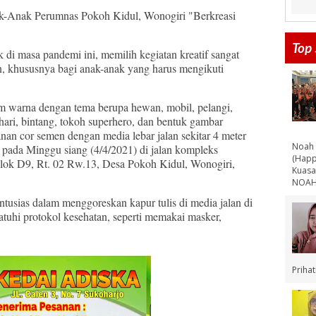
-Anak Perumnas Pokoh Kidul, Wonogiri "Berkreasi
Top 
 di masa pandemi ini, memilih kegiatan kreatif sangat
, khususnya bagi anak-anak yang harus mengikuti
am warna dengan tema berupa hewan, mobil, pelangi,
ri, bintang, tokoh superhero, dan bentuk gambar
anan cor semen dengan media lebar jalan sekitar 4 meter
Noah 
n pada Minggu siang (4/4/2021) di jalan kompleks
(Happ
lok D9, Rt. 02 Rw.13, Desa Pokoh Kidul, Wonogiri,
Kuasa
NOAH 
ntusias dalam menggoreskan kapur tulis di media jalan di
uhi protokol kesehatan, seperti memakai masker,
Priha