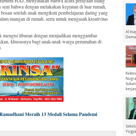
arabumi HAJ, menyatakan bahwa acara perayaan ulang
s seni bahwa dengan melakukan kegiatan di luar rumah,
 bosan setelah anak mengikuti pembelajaran daring yang
alam ruangan di rumah, serta untuk mengasah kreativitas
Al In
ntuk mengisi liburan dengan menjadikan menggambar
Demak
ikkan, khususnya bagi anak-anak warga perumahan di
)
Rekto
Nugra
Sukar
kerjas
 Ramadhani Meraih 13 Medali Selama Pandemi
Sekol
Yogyak