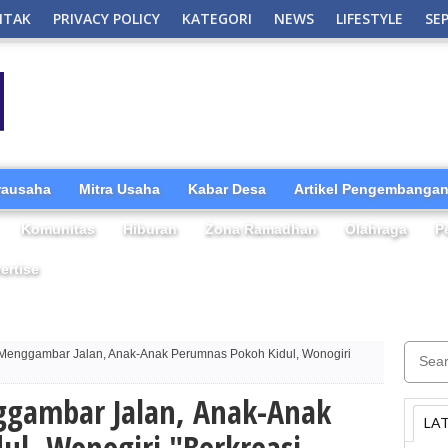
NTAK
PRIVACY POLICY
KATEGORI
NEWS
LIFESTYLE
SE
irausaha
Mitra Usaha
Kabar Desa
Artikel Pengembangan
Komunitas
Hiburan
Zona Ramadhan
Olahraga
P
ertise
Menggambar Jalan, Anak-Anak Perumnas Pokoh Kidul, Wonogiri
ggambar Jalan, Anak-Anak
LA
ul, Wonogiri "Berkreasi