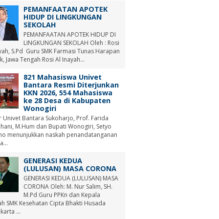
PEMANFAATAN APOTEK
HIDUP DI LINGKUNGAN
SEKOLAH
PEMANFAATAN APOTEK HIDUP DI
LINGKUNGAN SEKOLAH Oleh : Rosi
ayah, S.Pd Guru SMK Farmasi Tunas Harapan
, Jawa Tengah Rosi Al Inayah...
821 Mahasiswa Univet
Bantara Resmi Diterjunkan
KKN 2026, 554 Mahasiswa
ke 28 Desa di Kabupaten
Wonogiri
r Univet Bantara Sukoharjo, Prof. Farida
hani, M.Hum dan Bupati Wonogiri, Setyo
no menunjukkan naskah penandatanganan
a...
GENERASI KEDUA
(LULUSAN) MASA CORONA
GENERASI KEDUA (LULUSAN) MASA
CORONA Oleh: M. Nur Salim, SH.
M.Pd Guru PPKn dan Kepala
ah SMK Kesehatan Cipta Bhakti Husada
arta ...