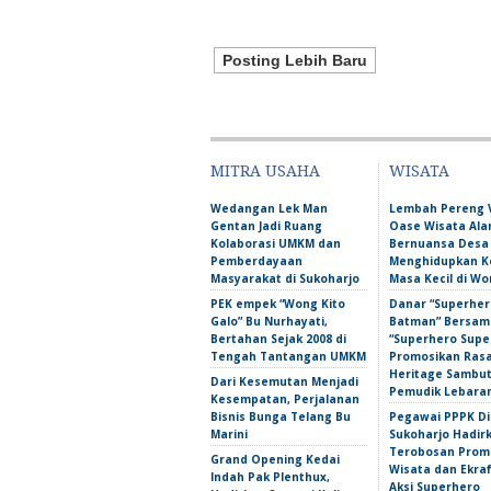
Posting Lebih Baru
MITRA USAHA
WISATA
Wedangan Lek Man
Lembah Pereng 
Gentan Jadi Ruang
Oase Wisata Al
Kolaborasi UMKM dan
Bernuansa Desa
Pemberdayaan
Menghidupkan 
Masyarakat di Sukoharjo
Masa Kecil di Wo
PEK empek “Wong Kito
Danar “Superher
Galo” Bu Nurhayati,
Batman” Bersama
Bertahan Sejak 2008 di
“Superhero Super
Tengah Tantangan UMKM
Promosikan Ras
Heritage Sambu
Dari Kesemutan Menjadi
Pemudik Lebara
Kesempatan, Perjalanan
Bisnis Bunga Telang Bu
Pegawai PPPK D
Marini
Sukoharjo Hadir
Terobosan Prom
Grand Opening Kedai
Wisata dan Ekra
Indah Pak Plenthux,
Aksi Superhero