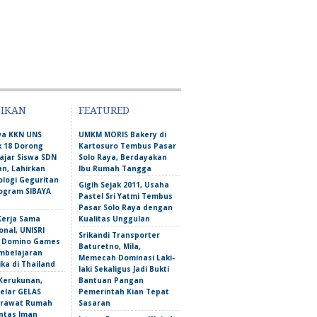
DIKAN
FEATURED
wa KKN UNS
UMKM MORIS Bakery di
 18 Dorong
Kartosuro Tembus Pasar
ajar Siswa SDN
Solo Raya, Berdayakan
n, Lahirkan
Ibu Rumah Tangga
ologi Geguritan
Gigih Sejak 2011, Usaha
ogram SIBAYA
Pastel Sri Yatmi Tembus
Pasar Solo Raya dengan
Kerja Sama
Kualitas Unggulan
onal, UNISRI
Srikandi Transporter
n Domino Games
Baturetno, Mila,
mbelajaran
Memecah Dominasi Laki-
ka di Thailand
laki Sekaligus Jadi Bukti
Kerukunan,
Bantuan Pangan
lar GELAS
Pemerintah Kian Tepat
erawat Rumah
Sasaran
intas Iman