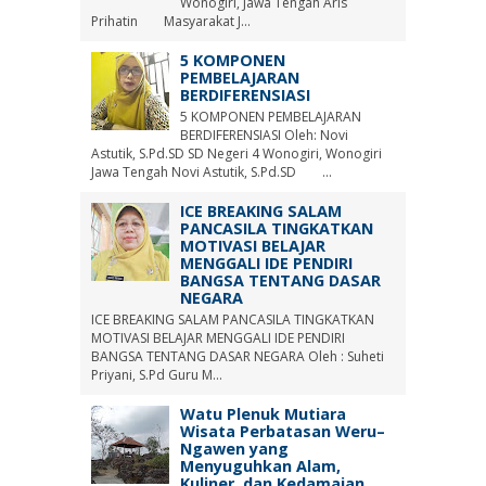
Wonogiri, Jawa Tengah Aris
Prihatin Masyarakat J...
5 KOMPONEN
PEMBELAJARAN
BERDIFERENSIASI
5 KOMPONEN PEMBELAJARAN
BERDIFERENSIASI Oleh: Novi
Astutik, S.Pd.SD SD Negeri 4 Wonogiri, Wonogiri
Jawa Tengah Novi Astutik, S.Pd.SD ...
ICE BREAKING SALAM
PANCASILA TINGKATKAN
MOTIVASI BELAJAR
MENGGALI IDE PENDIRI
BANGSA TENTANG DASAR
NEGARA
ICE BREAKING SALAM PANCASILA TINGKATKAN
MOTIVASI BELAJAR MENGGALI IDE PENDIRI
BANGSA TENTANG DASAR NEGARA Oleh : Suheti
Priyani, S.Pd Guru M...
Watu Plenuk Mutiara
Wisata Perbatasan Weru–
Ngawen yang
Menyuguhkan Alam,
Kuliner, dan Kedamaian