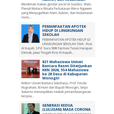
Menikmati makan gendar pecel di Gazebo. Watu
Plenuk Mutiara Wisata Perbatasan Weru–Ngawen
yang Menyuguhkan Alam, Kuliner, dan Kedamaian
Gunu...
PEMANFAATAN APOTEK
HIDUP DI LINGKUNGAN
SEKOLAH
PEMANFAATAN APOTEK HIDUP DI
LINGKUNGAN SEKOLAH Oleh : Rosi
Al Inayah, S.Pd Guru SMK Farmasi Tunas Harapan
Demak, Jawa Tengah Rosi Al Inayah...
821 Mahasiswa Univet
Bantara Resmi Diterjunkan
KKN 2026, 554 Mahasiswa
ke 28 Desa di Kabupaten
Wonogiri
Rektor Univet Bantara Sukoharjo, Prof. Farida
Nugrahani, M.Hum dan Bupati Wonogiri, Setyo
Sukarno menunjukkan naskah penandatanganan
kerjasa...
GENERASI KEDUA
(LULUSAN) MASA CORONA