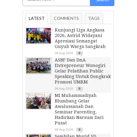
LATEST
COMMENTS
TAGS
Kunjungi Liga Angkasa
2026, Astrid Widayani
Apresiasi Semangat
Guyub Warga Sangkrah
08 Aug 2026
0
ASBF Dan DnA
Entrepreneur Wonogiri
Gelar Pelatihan Public
Speaking Untuk Dongkrak
Promosi UMKM
08 Aug 2026
0
MI Muhammadiyah
Blumbang Gelar
Awalussanah Dan
Seminar Parenting,
Hadirkan Narsum Dari
Pusat
08 Aug 2026
0
Sembilan Murid SD