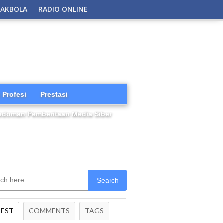
PAKBOLA
RADIO ONLINE
 Profesi
Prestasi
edoman Pemberitaan Media Siber
Search
TEST
COMMENTS
TAGS