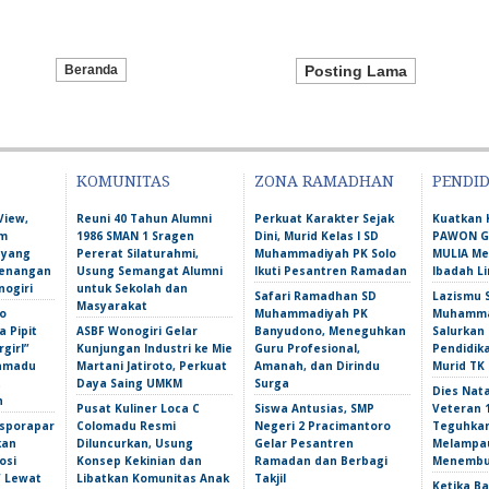
Beranda
Posting Lama
KOMUNITAS
ZONA RAMADHAN
PENDI
View,
Reuni 40 Tahun Alumni
Perkuat Karakter Sejak
Kuatkan 
am
1986 SMAN 1 Sragen
Dini, Murid Kelas I SD
PAWON Ge
 yang
Pererat Silaturahmi,
Muhammadiyah PK Solo
MULIA M
Kenangan
Usung Semangat Alumni
Ikuti Pesantren Ramadan
Ibadah L
nogiri
untuk Sekolah dan
Safari Ramadhan SD
Lazismu 
Masyarakat
o
Muhammadiyah PK
Muhammad
 Pipit
ASBF Wonogiri Gelar
Banyudono, Meneguhkan
Salurkan
girl”
Kunjungan Industri ke Mie
Guru Profesional,
Pendidik
amadu
Martani Jatiroto, Perkuat
Amanah, dan Dirindu
Murid TK
t
Daya Saing UMKM
Surga
Dies Nata
n
Pusat Kuliner Loca C
Siswa Antusias, SMP
Veteran 
isporapar
Colomadu Resmi
Negeri 2 Pracimantoro
Teguhka
kan
Diluncurkan, Usung
Gelar Pesantren
Melampau
osi
Konsep Kekinian dan
Ramadan dan Berbagi
Menembu
f Lewat
Libatkan Komunitas Anak
Takjil
Ketika Ba