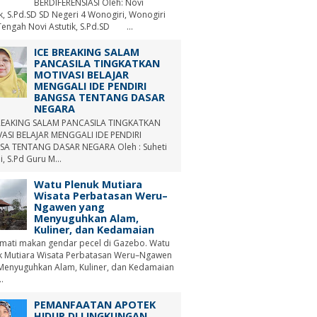
BERDIFERENSIASI Oleh: Novi
ik, S.Pd.SD SD Negeri 4 Wonogiri, Wonogiri
Tengah Novi Astutik, S.Pd.SD ...
ICE BREAKING SALAM
PANCASILA TINGKATKAN
MOTIVASI BELAJAR
MENGGALI IDE PENDIRI
BANGSA TENTANG DASAR
NEGARA
REAKING SALAM PANCASILA TINGKATKAN
ASI BELAJAR MENGGALI IDE PENDIRI
A TENTANG DASAR NEGARA Oleh : Suheti
i, S.Pd Guru M...
Watu Plenuk Mutiara
Wisata Perbatasan Weru–
Ngawen yang
Menyuguhkan Alam,
Kuliner, dan Kedamaian
mati makan gendar pecel di Gazebo. Watu
k Mutiara Wisata Perbatasan Weru–Ngawen
Menyuguhkan Alam, Kuliner, dan Kedamaian
.
PEMANFAATAN APOTEK
HIDUP DI LINGKUNGAN