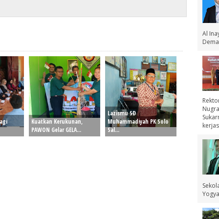
Al In
Demak
Rekto
Nugra
Lazismu SD
Sukar
agi
Kuatkan Kerukunan,
Muhammadiyah PK Solo
kerjas
PAWON Gelar GELA...
Sal...
Sekol
Yogyak