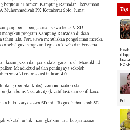
ng berjudul "Harmoni Kampung Ramadan" bersamaan
Top 
A Muhammadiyah PK Kottabarat Solo, Jumat
san yang berisi pengalaman siswa kelas V SD
t mengikuti program Kampung Ramadan di desa
n tahun lalu. Para siswa menuliskan pengalaman mereka
an sekaligus mengikuti kegiatan keseharian bersama
Noah 
(Happ
Kuasa
san kesan pesan dan penandatanganan oleh Mendikbud
NOAH 
mpaikan Mendikbud adalah pentingnya sekolah
 memasuki era revolusi industri 4.0.
thinking (berpikir kritis), communication skill
 (kolaborasi), cerativity (kreatifitas), dan confidence
Priha
tan buku karya siswa SD ini. "Bagus, hebat, anak SD
 sekolah untuk meningkatkan level belajar sesuai