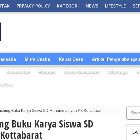
NTAK
PRIVACY POLICY
KATEGORI
NEWS
LIFESTYLE
SE
irausaha
Mitra Usaha
Kabar Desa
Artikel Pengembangan
Komunitas
Hiburan
Zona Ramadhan
Olahraga
P
ertise
ching Buku Karya Siswa SD Muhammadiyah PK Kottabarat
ng Buku Karya Siswa SD
Kottabarat
LA