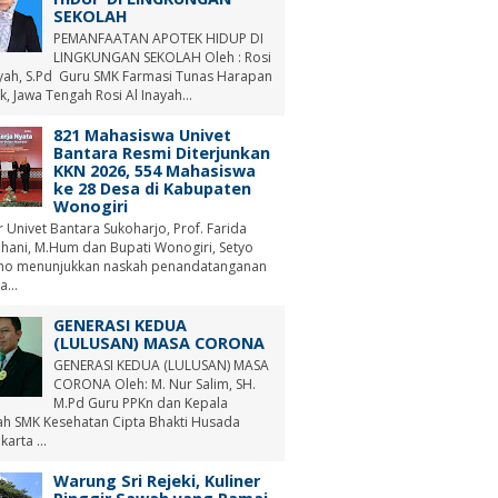
SEKOLAH
PEMANFAATAN APOTEK HIDUP DI
LINGKUNGAN SEKOLAH Oleh : Rosi
ayah, S.Pd Guru SMK Farmasi Tunas Harapan
, Jawa Tengah Rosi Al Inayah...
821 Mahasiswa Univet
Bantara Resmi Diterjunkan
KKN 2026, 554 Mahasiswa
ke 28 Desa di Kabupaten
Wonogiri
r Univet Bantara Sukoharjo, Prof. Farida
hani, M.Hum dan Bupati Wonogiri, Setyo
no menunjukkan naskah penandatanganan
a...
GENERASI KEDUA
(LULUSAN) MASA CORONA
GENERASI KEDUA (LULUSAN) MASA
CORONA Oleh: M. Nur Salim, SH.
M.Pd Guru PPKn dan Kepala
ah SMK Kesehatan Cipta Bhakti Husada
arta ...
Warung Sri Rejeki, Kuliner