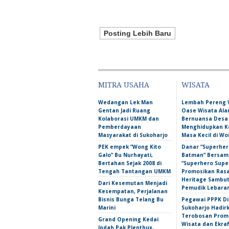
Posting Lebih Baru
MITRA USAHA
WISATA
Wedangan Lek Man
Lembah Pereng 
Gentan Jadi Ruang
Oase Wisata Al
Kolaborasi UMKM dan
Bernuansa Desa
Pemberdayaan
Menghidupkan 
Masyarakat di Sukoharjo
Masa Kecil di Wo
PEK empek “Wong Kito
Danar “Superher
Galo” Bu Nurhayati,
Batman” Bersama
Bertahan Sejak 2008 di
“Superhero Super
Tengah Tantangan UMKM
Promosikan Ras
Heritage Sambu
Dari Kesemutan Menjadi
Pemudik Lebara
Kesempatan, Perjalanan
Bisnis Bunga Telang Bu
Pegawai PPPK D
Marini
Sukoharjo Hadir
Terobosan Prom
Grand Opening Kedai
Wisata dan Ekra
Indah Pak Plenthux,