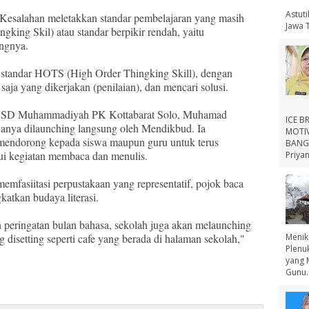
Astut
esalahan meletakkan standar pembelajaran yang masih
Jawa 
ing Skil) atau standar berpikir rendah, yaitu
ngnya.
tandar HOTS (High Order Thingking Skill), dengan
a saja yang dikerjakan (penilaian), dan mencari solusi.
 SD Muhammadiyah PK Kottabarat Solo, Muhamad
ICE B
anya dilaunching langsung oleh Mendikbud. Ia
MOTIV
mendorong kepada siswa maupun guru untuk terus
BANGS
ui kegiatan membaca dan menulis.
Priyan
fasiitasi perpustakaan yang representatif, pojok baca
katkan budaya literasi.
n peringatan bulan bahasa, sekolah juga akan melaunching
ng disetting seperti cafe yang berada di halaman sekolah,"
Menik
Plenu
yang 
Gunu..