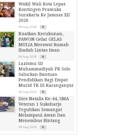
Wakil Wali Kota Lepas
Kontingen Pramuka
Surakarta Ke Jamnas XII
2026
06 Aug 2026
0
Kuatkan Kerukunan,
PAWON Gelar GELAS
MULIA Merawat Rumah
Ibadah Lintas Iman
06 Aug 2026
0
Lazismu SD
Muhammadiyah PK Solo
Salurkan Bantuan
Pendidikan Bagi Empat
Murid TK Di Karanganyar
06 Aug 2026
0
Dies Natalis Ke-44, SMA
Veteran 1 Sukoharjo
Teguhkan Semangat
Melampaui Awan Dan
Menembus Bintang
06 Aug 2026
0