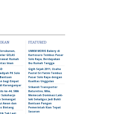
DIKAN
FEATURED
Kerukunan,
UMKM MORIS Bakery di
lar GELAS
Kartosuro Tembus Pasar
erawat Rumah
Solo Raya, Berdayakan
intas Iman
Ibu Rumah Tangga
SD
Gigih Sejak 2011, Usaha
iyah PK Solo
Pastel Sri Yatmi Tembus
 Bantuan
Pasar Solo Raya dengan
an bagi Empat
Kualitas Unggulan
 di Karanganyar
Srikandi Transporter
lis ke-44, SMA
Baturetno, Mila,
1 Sukoharjo
Memecah Dominasi Laki-
n Semangat
laki Sekaligus Jadi Bukti
i Awan dan
Bantuan Pangan
s Bintang
Pemerintah Kian Tepat
Sasaran
tik Tak Lagi