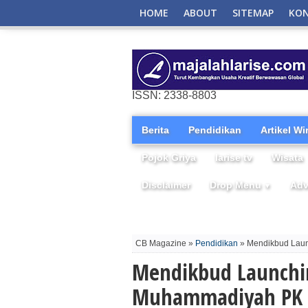
HOME
ABOUT
SITEMAP
KO
ISSN: 2338-8803
Berita
Pendidikan
Artikel W
Pojok Griya
larise tv
Wisata
Disclaimer
Drop Menu
Adv
▼
CB Magazine »
Pendidikan
» Mendikbud Laun
Mendikbud Launchi
Muhammadiyah PK 