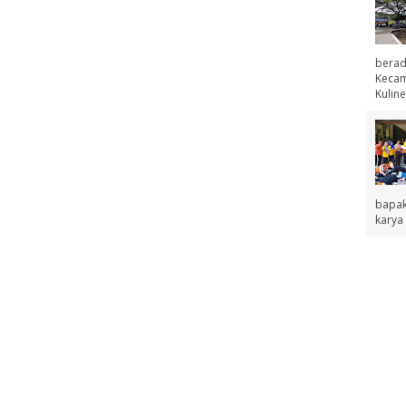
berad
Kecama
Kuline
bapak
karya 